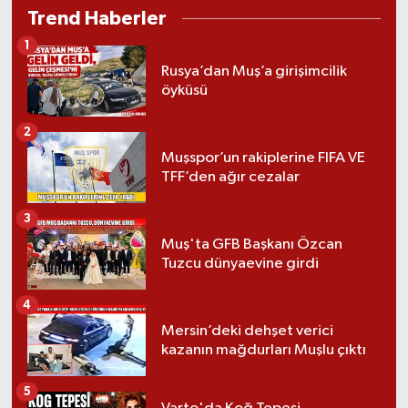
Trend Haberler
1
Rusya’dan Muş’a girişimcilik
öyküsü
2
Muşspor’un rakiplerine FIFA VE
TFF’den ağır cezalar
3
Muş'ta GFB Başkanı Özcan
Tuzcu dünyaevine girdi
4
Mersin’deki dehşet verici
kazanın mağdurları Muşlu çıktı
5