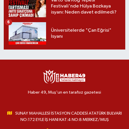
Varto'da Koğ Tepesi
Festivali'nde Hülya Bozkaya
isyanı: Neden davet edilmedi?
6
Üniversitelerde "Çan Eğrisi"
İsyanı
Haber 49, Muş'un en tarafsız gazetesi
SUNAY MAHALLESİ İSTASYON CADDESİ ATATÜRK BULVARI
NO:172 EYLE İŞ HANI KAT:4 NO:8 MERKEZ/MUŞ