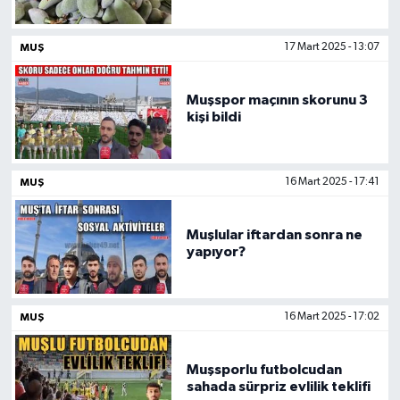
Siyaset
MUŞ
17 Mart 2025 - 13:07
Teknoloji
Muşspor maçının skorunu 3
kişi bildi
Kültür Sanat
Muş
MUŞ
16 Mart 2025 - 17:41
Hasköy
Muşlular iftardan sonra ne
yapıyor?
Korkut
Bulanık
MUŞ
16 Mart 2025 - 17:02
Malazgirt
Muşsporlu futbolcudan
sahada sürpriz evlilik teklifi
Varto