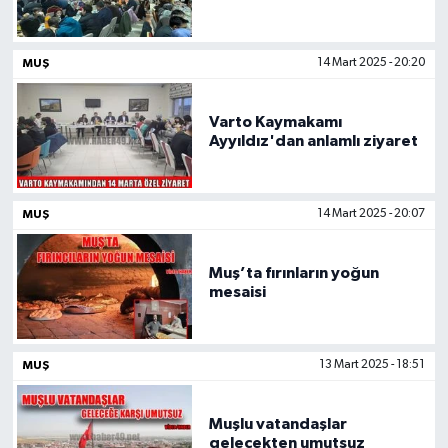
Müdürlüğü’nden iftar
programı
MUŞ
14 Mart 2025 - 20:20
Varto Kaymakamı
Ayyıldız'dan anlamlı ziyaret
MUŞ
14 Mart 2025 - 20:07
Muş’ta fırınların yoğun
mesaisi
MUŞ
13 Mart 2025 - 18:51
Muşlu vatandaşlar
gelecekten umutsuz