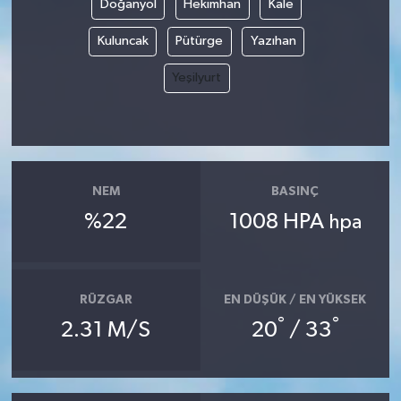
Doğanyol
Hekimhan
Kale
Kuluncak
Pütürge
Yazıhan
Yeşilyurt
NEM
BASINÇ
%22
1008 HPA
hpa
RÜZGAR
EN DÜŞÜK / EN YÜKSEK
°
°
2.31 M/S
20
/ 33