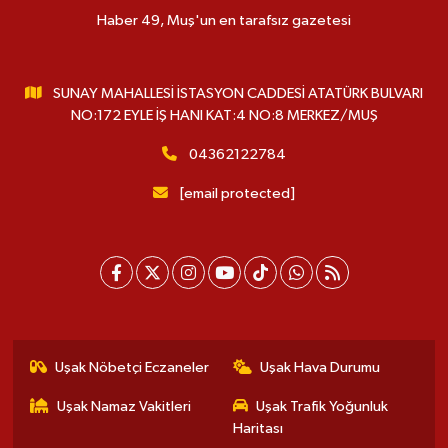
Haber 49, Muş'un en tarafsız gazetesi
SUNAY MAHALLESİ İSTASYON CADDESİ ATATÜRK BULVARI
NO:172 EYLE İŞ HANI KAT:4 NO:8 MERKEZ/MUŞ
04362122784
[email protected]
Uşak Nöbetçi Eczaneler
Uşak Hava Durumu
Uşak Namaz Vakitleri
Uşak Trafik Yoğunluk
Haritası