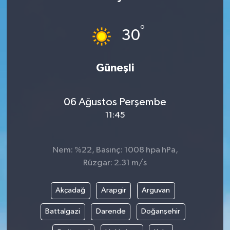
Siyaset
°
30
Teknoloji
Güneşli
Kültür Sanat
Muş
06 Ağustos Perşembe
11:45
Hasköy
Korkut
Nem: %22, Basınç: 1008 hpa hPa,
Rüzgar: 2.31 m/s
Bulanık
Akçadağ
Arapgir
Arguvan
Malazgirt
Battalgazi
Darende
Doğanşehir
Varto