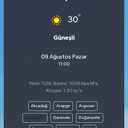
Siyaset
°
30
Teknoloji
Güneşli
Kültür Sanat
Muş
09 Ağustos Pazar
11:00
Hasköy
Korkut
Nem: %26, Basınç: 1006 hpa hPa,
Rüzgar: 1.50 m/s
Bulanık
Akçadağ
Arapgir
Arguvan
Malazgirt
Battalgazi
Darende
Doğanşehir
Varto