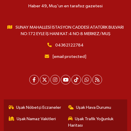
Haber 49, Muş'un en tarafsız gazetesi
SUNAY MAHALLESİ İSTASYON CADDESİ ATATÜRK BULVARI
NO:172 EYLE İŞ HANI KAT:4 NO:8 MERKEZ/MUŞ
04362122784
[email protected]
Uşak Nöbetçi Eczaneler
Uşak Hava Durumu
Uşak Namaz Vakitleri
Uşak Trafik Yoğunluk
Haritası