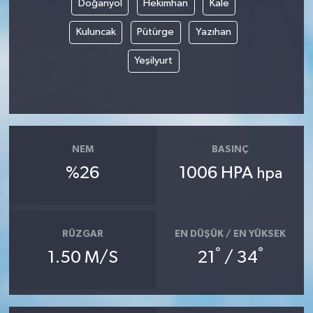
Doğanyol
Hekimhan
Kale
Kuluncak
Pütürge
Yazıhan
Yeşilyurt
NEM
BASINÇ
%26
1006 HPA
hpa
RÜZGAR
EN DÜŞÜK / EN YÜKSEK
°
°
1.50 M/S
21
/ 34