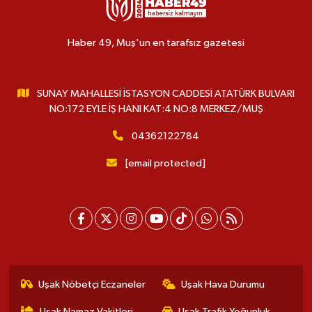
Haber 49, Muş'un en tarafsız gazetesi
SUNAY MAHALLESİ İSTASYON CADDESİ ATATÜRK BULVARI
NO:172 EYLE İŞ HANI KAT:4 NO:8 MERKEZ/MUŞ
04362122784
[email protected]
Uşak Nöbetçi Eczaneler
Uşak Hava Durumu
Uşak Namaz Vakitleri
Uşak Trafik Yoğunluk