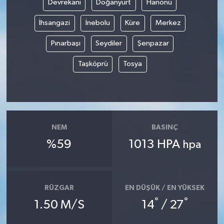
Devrekani
Doğanyurt
Hanönü
İhsangazi
İnebolu
Küre
Merkez
Pınarbaşı
Seydiler
Şenpazar
Taşköprü
Tosya
NEM
BASINÇ
%59
1013 HPA
hpa
RÜZGAR
EN DÜŞÜK / EN YÜKSEK
°
°
1.50 M/S
14
/ 27