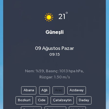
Siyaset
°
21
Teknoloji
Güneşli
Kültür Sanat
Muş
09 Ağustos Pazar
09:15
Hasköy
Korkut
Nem: %59, Basınç: 1013 hpa hPa,
Rüzgar: 1.50 m/s
Bulanık
Abana
Ağlı
Araç
Azdavay
Malazgirt
Bozkurt
Cide
Çatalzeytin
Daday
Varto