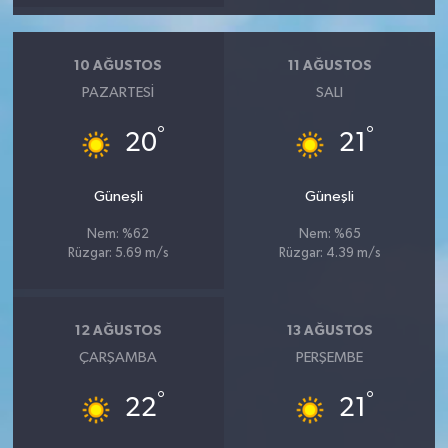
10 AĞUSTOS
11 AĞUSTOS
PAZARTESI
SALI
°
°
20
21
Güneşli
Güneşli
Nem: %62
Nem: %65
Rüzgar: 5.69 m/s
Rüzgar: 4.39 m/s
12 AĞUSTOS
13 AĞUSTOS
ÇARŞAMBA
PERŞEMBE
°
°
22
21