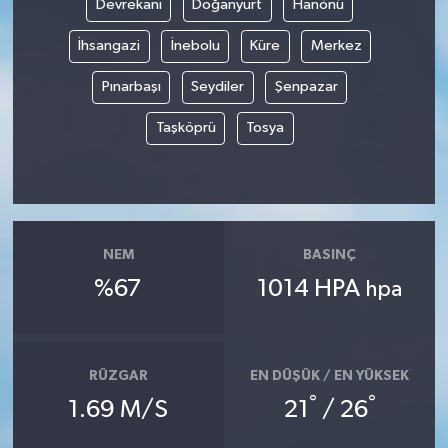
Devrekani
Doğanyurt
Hanönü
İhsangazi
İnebolu
Küre
Merkez
Pınarbaşı
Seydiler
Şenpazar
Taşköprü
Tosya
NEM
BASINÇ
%67
1014 HPA
hpa
RÜZGAR
EN DÜŞÜK / EN YÜKSEK
°
°
1.69 M/S
21
/ 26