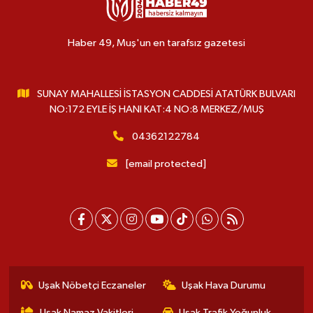
Haber 49, Muş'un en tarafsız gazetesi
SUNAY MAHALLESİ İSTASYON CADDESİ ATATÜRK BULVARI
NO:172 EYLE İŞ HANI KAT:4 NO:8 MERKEZ/MUŞ
04362122784
[email protected]
Uşak Nöbetçi Eczaneler
Uşak Hava Durumu
Uşak Namaz Vakitleri
Uşak Trafik Yoğunluk