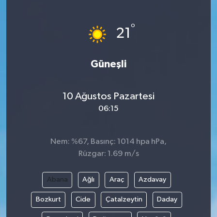
Siyaset
°
21
Teknoloji
Güneşli
Kültür Sanat
Muş
10 Ağustos Pazartesi
06:15
Hasköy
Korkut
Nem: %67, Basınç: 1014 hpa hPa,
Rüzgar: 1.69 m/s
Bulanık
Abana
Ağlı
Araç
Azdavay
Malazgirt
Bozkurt
Cide
Çatalzeytin
Daday
Varto