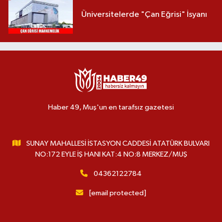
Üniversitelerde "Çan Eğrisi" İsyanı
Haber 49, Muş'un en tarafsız gazetesi
SUNAY MAHALLESİ İSTASYON CADDESİ ATATÜRK BULVARI
NO:172 EYLE İŞ HANI KAT:4 NO:8 MERKEZ/MUŞ
04362122784
[email protected]