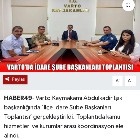
Siyaset
Teknoloji
Kültür Sanat
Muş
Hasköy
Paylaş
-
+
A
A
Korkut
HABER49
- Varto Kaymakamı Abdulkadir Işık
Bulanık
başkanlığında ‘İlçe İdare Şube Başkanları
Toplantısı’ gerçekleştirildi. Toplantıda kamu
Malazgirt
hizmetleri ve kurumlar arası koordinasyon ele
alındı.
Varto