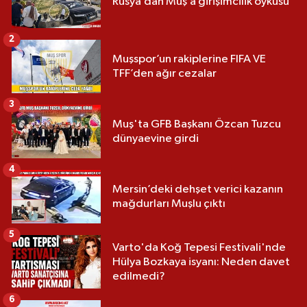
Rusya’dan Muş’a girişimcilik öyküsü
2
Muşspor’un rakiplerine FIFA VE
TFF’den ağır cezalar
3
Muş'ta GFB Başkanı Özcan Tuzcu
dünyaevine girdi
4
Mersin’deki dehşet verici kazanın
mağdurları Muşlu çıktı
5
Varto'da Koğ Tepesi Festivali'nde
Hülya Bozkaya isyanı: Neden davet
edilmedi?
6