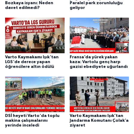
Bozkaya isyanı: Neden
Paralel park zorunluluğu
davet edilmedi?
geliyor
Varto Kaymakamı Işık'tan
Fransa’da yürek yakan
LGS'de derece yapan
kaza: Vartolu genç harp
öğrencilere altın ödülü
gazisi ebediyete uğurlandı
DSİ heyeti Varto'da toplu
Varto Kaymakamı Işık’tan
makina çalışmalarını
Jandarma Komutanı Çolak’a
yerinde inceledi
ziyaret