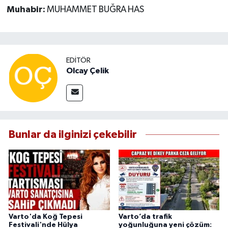
Muhabir:
MUHAMMET BUĞRA HAS
EDITÖR
Olcay Çelik
Bunlar da ilginizi çekebilir
Varto'da Koğ Tepesi
Varto’da trafik
Festivali'nde Hülya
yoğunluğuna yeni çözüm: