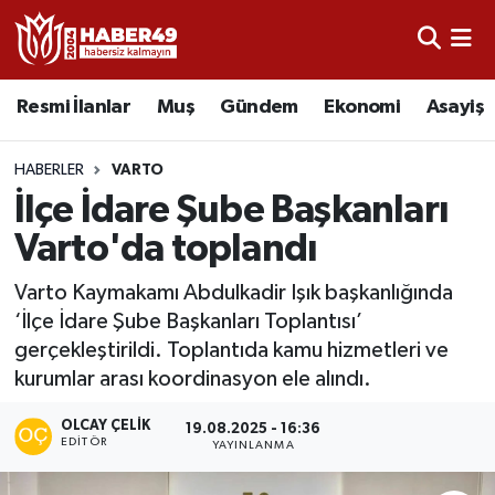
Resmi İlanlar
Uşak Nöbetçi Eczaneler
Resmi İlanlar
Muş
Gündem
Ekonomi
Asayiş
Asayiş
Uşak Hava Durumu
HABERLER
VARTO
Bölge
Uşak Namaz Vakitleri
İlçe İdare Şube Başkanları
Varto'da toplandı
Eğitim
Uşak Trafik Yoğunluk Haritası
Varto Kaymakamı Abdulkadir Işık başkanlığında
Ekonomi
TFF 2.Lig Kırmızı Grup Puan Durumu ve Fikstür
‘İlçe İdare Şube Başkanları Toplantısı’
gerçekleştirildi. Toplantıda kamu hizmetleri ve
Sağlık
Tüm Manşetler
kurumlar arası koordinasyon ele alındı.
Gündem
Son Dakika Haberleri
OLCAY ÇELIK
19.08.2025 - 16:36
EDITÖR
YAYINLANMA
Spor
Haber Arşivi