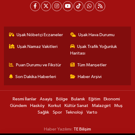
Uşak Nöbetçi Eczaneler
Uşak Hava Durumu
Uşak Namaz Vakitleri
Uşak Trafik Yoğunluk
Haritası
Puan Durumu ve Fikstür
Tüm Manşetler
Son Dakika Haberleri
Haber Arşivi
Resmi İlanlar
Asayiş
Bölge
Bulanık
Eğitim
Ekonomi
Gündem
Hasköy
Korkut
Kültür Sanat
Malazgirt
Muş
Sağlık
Spor
Teknoloji
Varto
Haber Yazılımı:
TE Bilişim