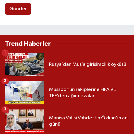
Gönder
Trend Haberler
1
Rusya’dan Muş’a girişimcilik öyküsü
2
Muşspor’un rakiplerine FIFA VE
TFF’den ağır cezalar
3
Manisa Valisi Vahdettin Özkan’ın acı
günü