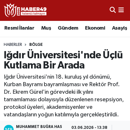
Resmi İlanlar
Uşak Nöbetçi Eczaneler
Resmi İlanlar
Muş
Gündem
Ekonomi
Asayiş
Asayiş
Uşak Hava Durumu
HABERLER
BÖLGE
Bölge
Uşak Namaz Vakitleri
Iğdır Üniversitesi'nde Üçlü
Kutlama Bir Arada
Eğitim
Uşak Trafik Yoğunluk Haritası
Iğdır Üniversitesi'nin 18. kuruluş yıl dönümü,
Ekonomi
TFF 2.Lig Kırmızı Grup Puan Durumu ve Fikstür
Kurban Bayramı bayramlaşması ve Rektör Prof.
Dr. Ekrem Gürel'in görevdeki ilk yılını
Sağlık
Tüm Manşetler
tamamlaması dolayısıyla düzenlenen resepsiyon,
protokol üyeleri, akademisyenler ve
Gündem
Son Dakika Haberleri
vatandaşların yoğun katılımıyla gerçekleştirildi.
Spor
Haber Arşivi
MUHAMMET BUĞRA HAS
03.06.2026 - 13:38
1