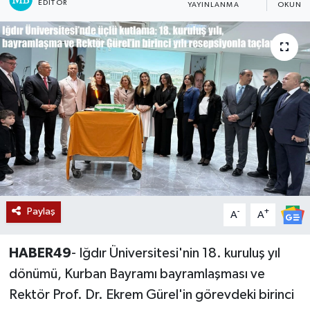
EDITÖR
YAYINLANMA
OKUNMA
Siyaset
Teknoloji
Kültür Sanat
Muş
Hasköy
Korkut
Paylaş
-
+
A
A
Bulanık
HABER49
- Iğdır Üniversitesi'nin 18. kuruluş yıl
Malazgirt
dönümü, Kurban Bayramı bayramlaşması ve
Rektör Prof. Dr. Ekrem Gürel'in görevdeki birinci
Varto