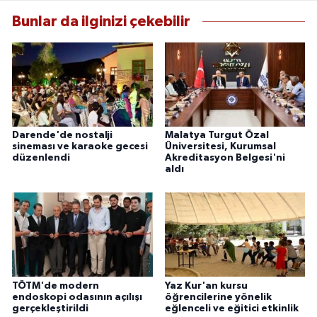
Bunlar da ilginizi çekebilir
Darende'de nostalji
Malatya Turgut Özal
sineması ve karaoke gecesi
Üniversitesi, Kurumsal
düzenlendi
Akreditasyon Belgesi'ni
aldı
TÖTM'de modern
Yaz Kur'an kursu
endoskopi odasının açılışı
öğrencilerine yönelik
gerçekleştirildi
eğlenceli ve eğitici etkinlik