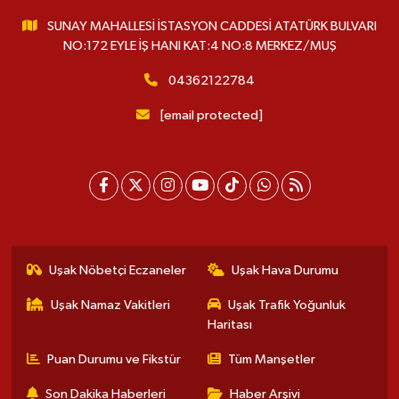
SUNAY MAHALLESİ İSTASYON CADDESİ ATATÜRK BULVARI
NO:172 EYLE İŞ HANI KAT:4 NO:8 MERKEZ/MUŞ
04362122784
[email protected]
Uşak Nöbetçi Eczaneler
Uşak Hava Durumu
Uşak Namaz Vakitleri
Uşak Trafik Yoğunluk
Haritası
Puan Durumu ve Fikstür
Tüm Manşetler
Son Dakika Haberleri
Haber Arşivi