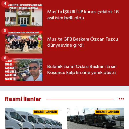
4
Muş’ta İŞKUR İUP kurası çekildi: 16
asil isim belli oldu
5
Muş'ta GFB Başkanı Özcan Tuzcu
dünyaevine girdi
6
Bulanık Esnaf Odası Başkanı Ersin
Koşuncu kalp krizine yenik düştü
Resmi İlanlar
RESMİ İLANDIR
RESMİ İLANDIR