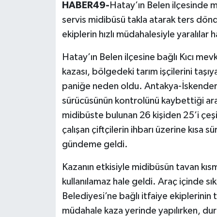
HABER49-
Hatay’ın Belen ilçesinde m
servis midibüsü takla atarak ters döndü
ekiplerin hızlı müdahalesiyle yaralılar h
Hatay’ın Belen ilçesine bağlı Kıcı me
kazası, bölgedeki tarım işçilerini taş
paniğe neden oldu. Antakya-İskenderu
sürücüsünün kontrolünü kaybettiği araç
midibüste bulunan 26 kişiden 25’i çeşi
çalışan çiftçilerin ihbarı üzerine kısa 
gündeme geldi.
Kazanın etkisiyle midibüsün tavan kı
kullanılamaz hale geldi. Araç içinde sık
Belediyesi’ne bağlı itfaiye ekiplerinin ti
müdahale kaza yerinde yapılırken, dur