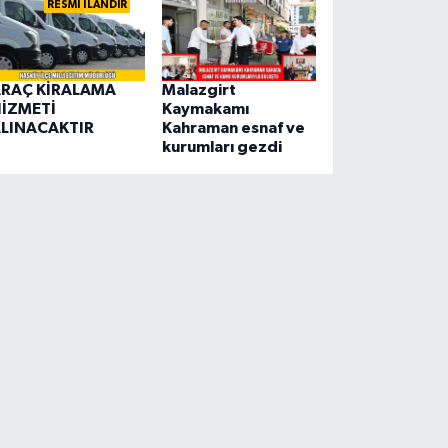
RESMİ İLANDIR
RAÇ KİRALAMA
Malazgirt
İZMETİ
Kaymakamı
LINACAKTIR
Kahraman esnaf ve
kurumları gezdi