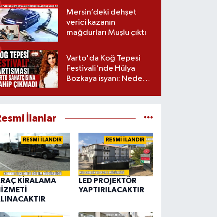
Mersin’deki dehşet
verici kazanın
mağdurları Muşlu çıktı
Varto'da Koğ Tepesi
Festivali'nde Hülya
Bozkaya isyanı: Neden
davet edilmedi?
esmi İlanlar
RESMİ İLANDIR
RESMİ İLANDIR
RAÇ KİRALAMA
LED PROJEKTÖR
İZMETİ
YAPTIRILACAKTIR
LINACAKTIR