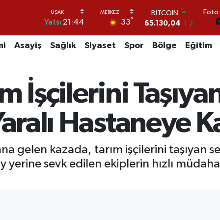
BITCOIN
Foto 
°
33
65.130,04
1.2
Yatsı
21:44
DOLAR
47,7106
0.17
mi
Asayiş
Sağlık
Siyaset
Spor
Bölge
Eğitim
EURO
55,1652
0.27
STERLİN
 İşçilerini Taşıya
64,4046
0.35
GRAM ALTIN
6618.49
2.12
Yaralı Hastaneye Ka
BİST100
13.773
-19
a gelen kazada, tarım işçilerini taşıyan se
y yerine sevk edilen ekiplerin hızlı müdaha