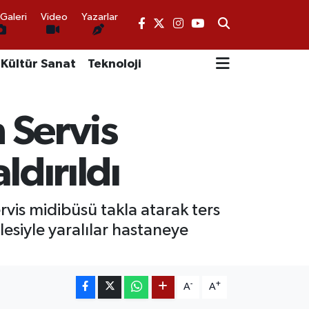
Galeri
Video
Yazarlar
Kültür Sanat
Teknoloji
n Servis
ldırıldı
rvis midibüsü takla atarak ters
lesiyle yaralılar hastaneye
-
+
A
A