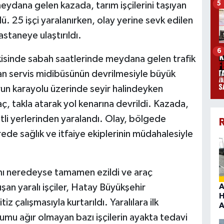
5
eydana gelen kazada, tarım işçilerini taşıyan
. 25 işçi yaralanırken, olay yerine sevk edilen
astaneye ulaştırıldı.
6
vkisinde sabah saatlerinde meydana gelen trafik
ıyan servis midibüsünün devrilmesiyle büyük
n karayolu üzerinde seyir halindeyken
, takla atarak yol kenarına devrildi. Kazada,
tli yerlerinden yaralandı. Olay, bölgede
R
sürede sağlık ve itfaiye ekiplerinin müdahalesiyle
smı neredeyse tamamen ezildi ve araç
ışan yaralı işçiler, Hatay Büyükşehir
A
H
tiz çalışmasıyla kurtarıldı. Yaralılara ilk
A
umu ağır olmayan bazı işçilerin ayakta tedavi