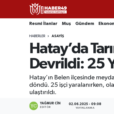
Resmi İlanlar
Uşak Nöbetçi Eczaneler
Resmi İlanlar
Muş
Gündem
Ekono
Asayiş
Uşak Hava Durumu
HABERLER
ASAYIŞ
Hatay’da Tarım
Bölge
Uşak Namaz Vakitleri
Eğitim
Uşak Trafik Yoğunluk Haritası
Devrildi: 25 
Ekonomi
TFF 2.Lig Kırmızı Grup Puan Durumu ve Fikstür
Hatay’ın Belen ilçesinde meydan
döndü. 25 işçi yaralanırken, ola
Sağlık
Tüm Manşetler
ulaştırıldı.
Gündem
Son Dakika Haberleri
YAĞMUR CIN
02.06.2025 - 09:08
EDITÖR
YAYINLANMA
Spor
Haber Arşivi