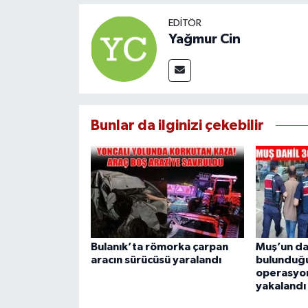
EDITÖR
Yağmur Cin
Bunlar da ilginizi çekebilir
Bulanık’ta römorka çarpan
Muş’un da
aracın sürücüsü yaralandı
bulunduğu
operasyon
yakalandı