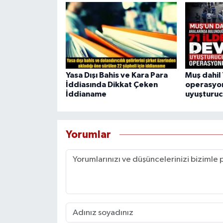
Yasa Dışı Bahis ve Kara Para
Muş dahil 
İddiasında Dikkat Çeken
operasyon
İddianame
uyuşturucu
Yorumlar