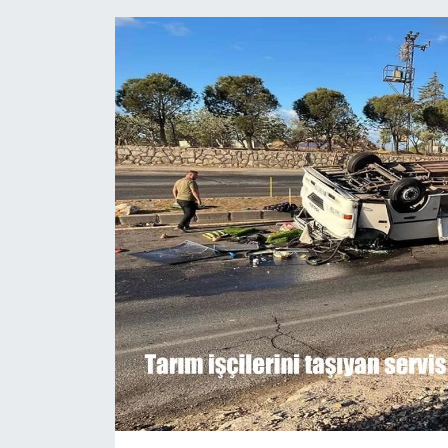
Siyaset
Teknoloji
Kültür Sanat
Muş
Hasköy
Korkut
Bulanık
Malazgirt
Varto