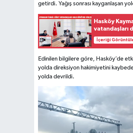
getirdi. Yağış sonrası kayganlaşan yol
Hasköy Kayma
vatandaşları d
İçeriği Görüntül
Edinilen bilgilere göre, Hasköy’de etk
yolda direksiyon hakimiyetini kaybed
yolda devrildi.