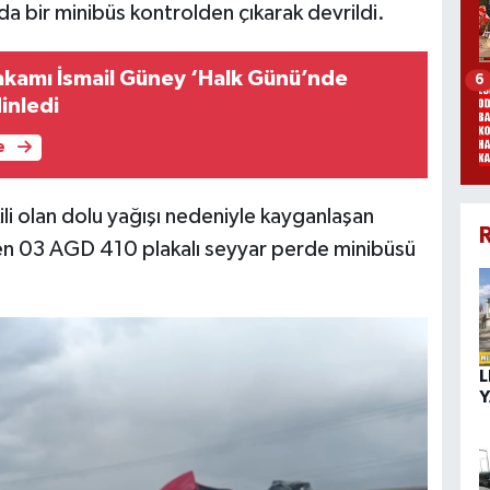
da bir minibüs kontrolden çıkarak devrildi.
kamı İsmail Güney ‘Halk Günü’nde
6
inledi
e
ili olan dolu yağışı nedeniyle kayganlaşan
R
en 03 AGD 410 plakalı seyyar perde minibüsü
L
Y