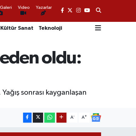
Galeri
Video
Yazarlar
Kültür Sanat
Teknoloji
neden oldu:
. Yağış sonrası kayganlaşan
-
+
A
A