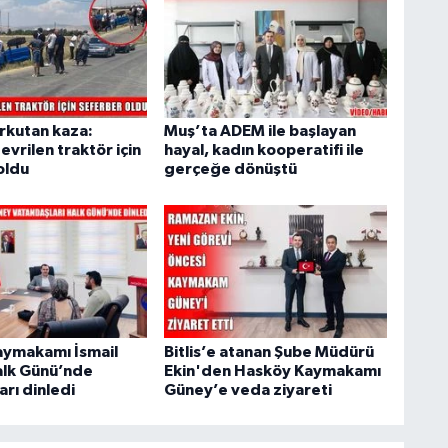
rkutan kaza:
Muş’ta ADEM ile başlayan
evrilen traktör için
hayal, kadın kooperatifi ile
oldu
gerçeğe dönüştü
ymakamı İsmail
Bitlis’e atanan Şube Müdürü
lk Günü’nde
Ekin'den Hasköy Kaymakamı
rı dinledi
Güney’e veda ziyareti