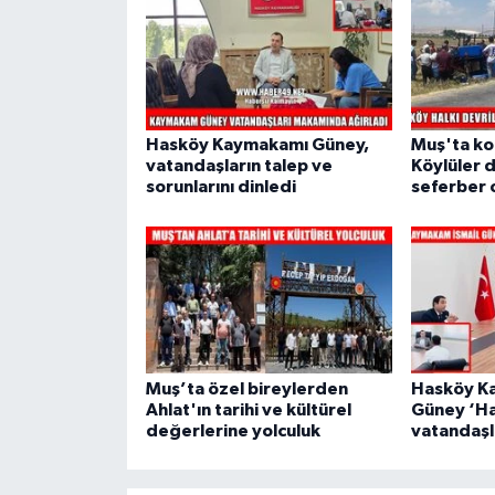
Hasköy Kaymakamı Güney,
Muş'ta ko
vatandaşların talep ve
Köylüler d
sorunlarını dinledi
seferber 
Muş’ta özel bireylerden
Hasköy Ka
Ahlat'ın tarihi ve kültürel
Güney ‘Ha
değerlerine yolculuk
vatandaşla