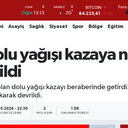
Foto 
DOLAR
°
20
Öğle
13:13
47,7143
0.16
EURO
55,0317
-0.02
mi
Asayiş
Sağlık
Siyaset
Spor
Bölge
Eğitim
STERLİN
64,2463
0.07
GRAM ALTIN
lu yağışı kazaya 
6510.40
0.45
BİST100
13.799
70
ldi
BITCOIN
64.225,61
-0.63
olan dolu yağışı kazayı beraberinde getirdi
karak devrildi.
05.2026 - 22:30
2
1 DK
GÜNCELLEME
PAYLAŞIM
OKUNMA SÜRESI