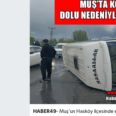
Siyaset
Teknoloji
Kültür Sanat
Muş
Hasköy
Korkut
Bulanık
Malazgirt
HABER49
- Muş’un Hasköy ilçesinde e
Varto