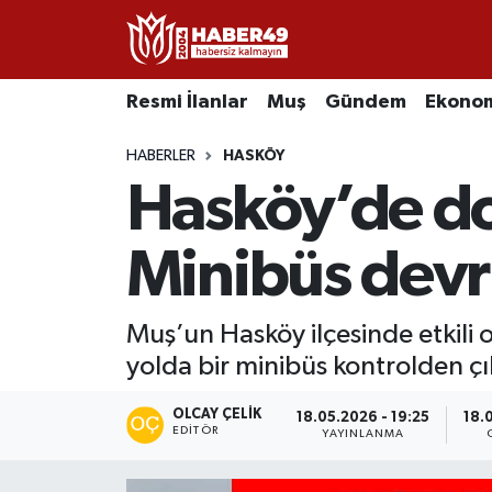
Resmi İlanlar
Uşak Nöbetçi Eczaneler
Resmi İlanlar
Muş
Gündem
Ekono
Asayiş
Uşak Hava Durumu
HABERLER
HASKÖY
Hasköy’de do
Bölge
Uşak Namaz Vakitleri
Eğitim
Uşak Trafik Yoğunluk Haritası
Minibüs devri
Ekonomi
TFF 2.Lig Kırmızı Grup Puan Durumu ve Fikstür
Muş’un Hasköy ilçesinde etkili 
yolda bir minibüs kontrolden çı
Sağlık
Tüm Manşetler
OLCAY ÇELIK
Gündem
Son Dakika Haberleri
18.05.2026 - 19:25
18.
EDITÖR
YAYINLANMA
Spor
Haber Arşivi