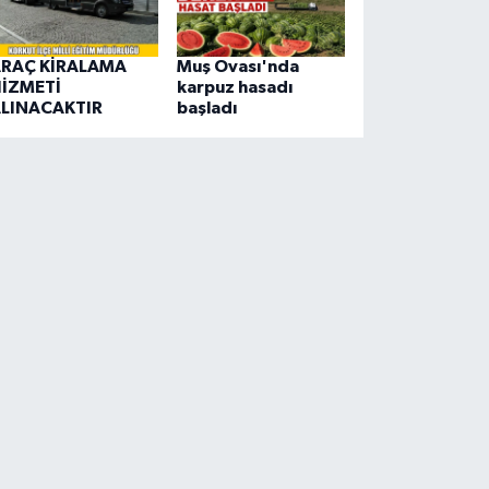
RAÇ KİRALAMA
Muş Ovası'nda
İZMETİ
karpuz hasadı
LINACAKTIR
başladı