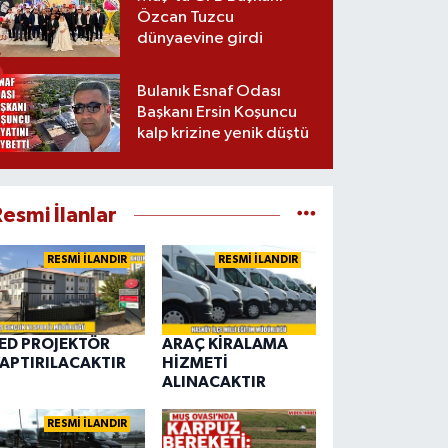
Özcan Tuzcu
dünyaevine girdi
Bulanık Esnaf Odası
Başkanı Ersin Koşuncu
kalp krizine yenik düştü
esmi İlanlar
RESMİ İLANDIR
RESMİ İLANDIR
ED PROJEKTÖR
ARAÇ KİRALAMA
APTIRILACAKTIR
HİZMETİ
ALINACAKTIR
RESMİ İLANDIR