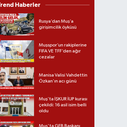
Trend Haberler
Rusya’dan Muş’a
girişimcilik öyküsü
Muşspor’un rakiplerine
FIFA VE TFF’den ağır
cezalar
Manisa Valisi Vahdettin
Özkan’ın acı günü
Muş’ta İŞKUR İUP kurası
çekildi: 16 asil isim belli
oldu
Muş'ta GFB Başkanı