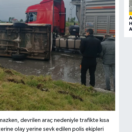
A
H
A
zken, devrilen araç nedeniyle trafikte kısa
rine olay yerine sevk edilen polis ekipleri