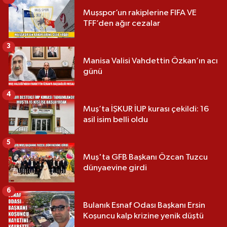
Muşspor’un rakiplerine FIFA VE
TFF’den ağır cezalar
3
Manisa Valisi Vahdettin Özkan’ın acı
günü
4
Muş’ta İŞKUR İUP kurası çekildi: 16
asil isim belli oldu
5
Muş'ta GFB Başkanı Özcan Tuzcu
dünyaevine girdi
6
Bulanık Esnaf Odası Başkanı Ersin
Koşuncu kalp krizine yenik düştü