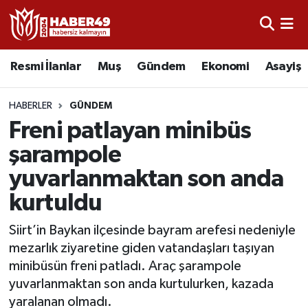
Resmi İlanlar
Uşak Nöbetçi Eczaneler
Resmi İlanlar
Muş
Gündem
Ekonomi
Asayiş
Asayiş
Uşak Hava Durumu
HABERLER
GÜNDEM
Bölge
Uşak Namaz Vakitleri
Freni patlayan minibüs
şarampole
Eğitim
Uşak Trafik Yoğunluk Haritası
yuvarlanmaktan son anda
Ekonomi
TFF 2.Lig Kırmızı Grup Puan Durumu ve Fikstür
kurtuldu
Sağlık
Tüm Manşetler
Siirt’in Baykan ilçesinde bayram arefesi nedeniyle
mezarlık ziyaretine giden vatandaşları taşıyan
Gündem
Son Dakika Haberleri
minibüsün freni patladı. Araç şarampole
yuvarlanmaktan son anda kurtulurken, kazada
Spor
Haber Arşivi
yaralanan olmadı.