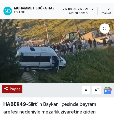
Siyaset
MUHAMMET BUĞRA HAS
26.05.2026 - 21:32
2
EDITÖR
YAYINLANMA
PAYLAŞI
Teknoloji
Kültür Sanat
Muş
Hasköy
Korkut
Bulanık
Paylaş
-
+
A
A
Malazgirt
HABER49-
Siirt’in Baykan ilçesinde bayram
arefesi nedeniyle mezarlık ziyaretine giden
Varto