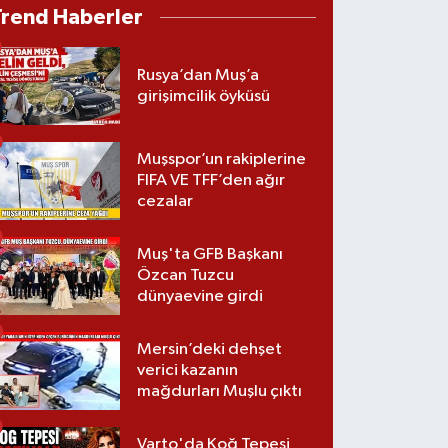
Trend Haberler
Rusya’dan Muş’a
girişimcilik öyküsü
Muşspor’un rakiplerine
FIFA VE TFF’den ağır
cezalar
Muş'ta GFB Başkanı
Özcan Tuzcu
dünyaevine girdi
Mersin’deki dehşet
verici kazanın
mağdurları Muşlu çıktı
Varto'da Koğ Tepesi