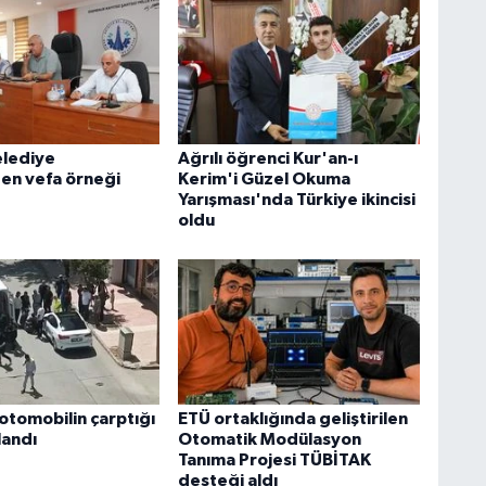
elediye
Ağrılı öğrenci Kur'an-ı
den vefa örneği
Kerim'i Güzel Okuma
Yarışması'nda Türkiye ikincisi
oldu
otomobilin çarptığı
ETÜ ortaklığında geliştirilen
landı
Otomatik Modülasyon
Tanıma Projesi TÜBİTAK
desteği aldı