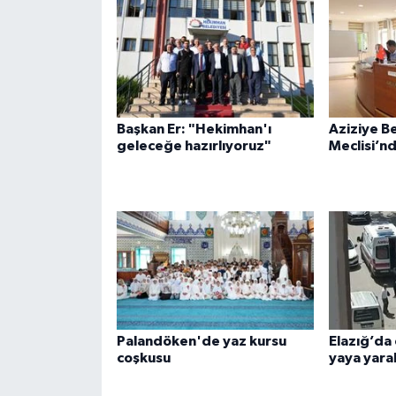
Başkan Er: "Hekimhan'ı
Aziziye B
geleceğe hazırlıyoruz"
Meclisi’n
Palandöken'de yaz kursu
Elazığ’da 
coşkusu
yaya yara