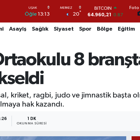
BITCOIN
Foto 
°
20
Öğle
13:13
64.960,21
0.87
DOLAR
47,7436
0.18
mi
Asayiş
Sağlık
Siyaset
Spor
Bölge
Eğitim
EURO
55,2510
0.32
STERLİN
Ortaokulu 8 branşt
64,4811
0.38
GRAM ALTIN
6660.55
0.03
kseldi
BİST100
13.779
-14
al, kriket, ragbi, judo ve jimnastik başta o
tılmaya hak kazandı.
4:26
1 DK
OKUNMA SÜRESI