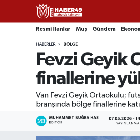
Resmi İlanlar
Uşak Nöbetçi Eczaneler
Resmi İlanlar
Muş
Gündem
Ekono
Asayiş
Uşak Hava Durumu
HABERLER
BÖLGE
Fevzi Geyik 
Bölge
Uşak Namaz Vakitleri
Eğitim
Uşak Trafik Yoğunluk Haritası
finallerine yü
Ekonomi
TFF 2.Lig Kırmızı Grup Puan Durumu ve Fikstür
Van Fevzi Geyik Ortaokulu; futs
branşında bölge finallerine ka
Sağlık
Tüm Manşetler
MUHAMMET BUĞRA HAS
Gündem
Son Dakika Haberleri
07.05.2026 - 1
EDITÖR
YAYINLANMA
Spor
Haber Arşivi