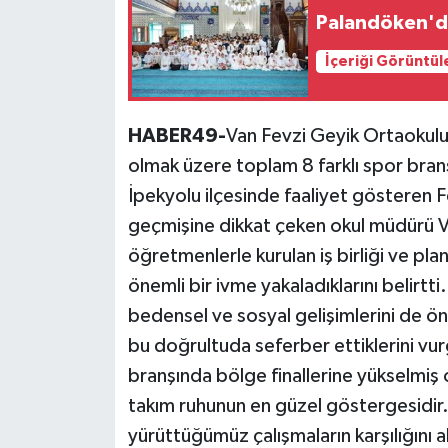
Palandöken'd
İçeriği Görüntül
HABER49-
Van Fevzi Geyik Ortaokulu; 
olmak üzere toplam 8 farklı spor branş
İpekyolu ilçesinde faaliyet gösteren 
geçmişine dikkat çeken okul müdürü V
öğretmenlerle kurulan iş birliği ve pla
önemli bir ivme yakaladıklarını belirtti
bedensel ve sosyal gelişimlerini de ön
bu doğrultuda seferber ettiklerini vur
branşında bölge finallerine yükselmiş o
takım ruhunun en güzel göstergesidir.
yürüttüğümüz çalışmaların karşılığını al