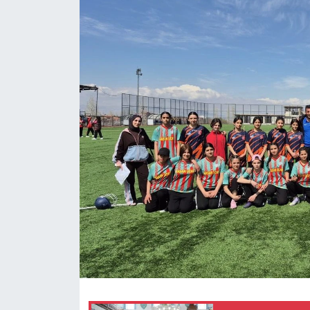
Siyaset
Teknoloji
Kültür Sanat
Muş
Hasköy
Korkut
Bulanık
Malazgirt
Varto