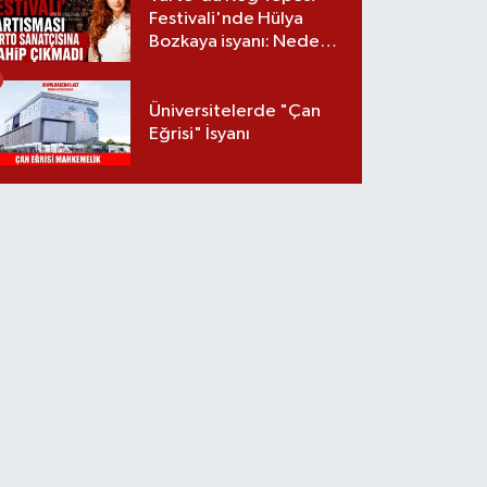
Festivali'nde Hülya
Bozkaya isyanı: Neden
davet edilmedi?
Üniversitelerde "Çan
Eğrisi" İsyanı