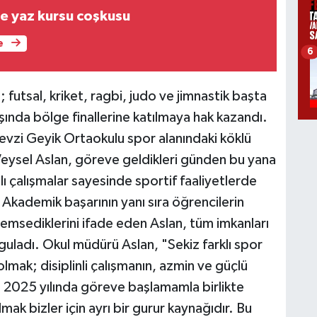
e yaz kursu coşkusu
e
6
futsal, kriket, ragbi, judo ve jimnastik başta
ında bölge finallerine katılmaya hak kazandı.
Fevzi Geyik Ortaokulu spor alanındaki köklü
eysel Aslan, göreve geldikleri günden bu yana
nlı çalışmalar sayesinde sportif faaliyetlerde
. Akademik başarının yanı sıra öğrencilerin
emsediklerini ifade eden Aslan, tüm imkanları
guladı. Okul müdürü Aslan, "Sekiz farklı spor
lmak; disiplinli çalışmanın, azmin ve güçlü
 2025 yılında göreve başlamamla birlikte
mak bizler için ayrı bir gurur kaynağıdır. Bu