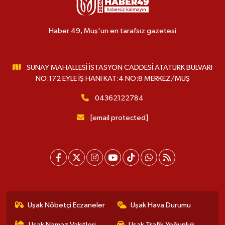
Haber 49, Muş'un en tarafsız gazetesi
SUNAY MAHALLESİ İSTASYON CADDESİ ATATÜRK BULVARI
NO:172 EYLE İŞ HANI KAT:4 NO:8 MERKEZ/MUŞ
04362122784
[email protected]
Uşak Nöbetçi Eczaneler
Uşak Hava Durumu
Uşak Namaz Vakitleri
Uşak Trafik Yoğunluk