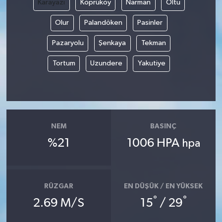
Karayazı
Köprüköy
Narman
Oltu
Olur
Palandöken
Pasinler
Pazaryolu
Şenkaya
Tekman
Tortum
Uzundere
Yakutiye
NEM
BASINÇ
%21
1006 HPA
hpa
RÜZGAR
EN DÜŞÜK / EN YÜKSEK
°
°
2.69 M/S
15
/ 29