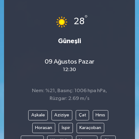
Siyaset
°
28
Teknoloji
Güneşli
Kültür Sanat
Muş
09 Ağustos Pazar
12:30
Hasköy
Korkut
Nem: %21, Basınç: 1006 hpa hPa,
Rüzgar: 2.69 m/s
Bulanık
Aşkale
Aziziye
Çat
Hınıs
Malazgirt
Horasan
İspir
Karaçoban
Varto