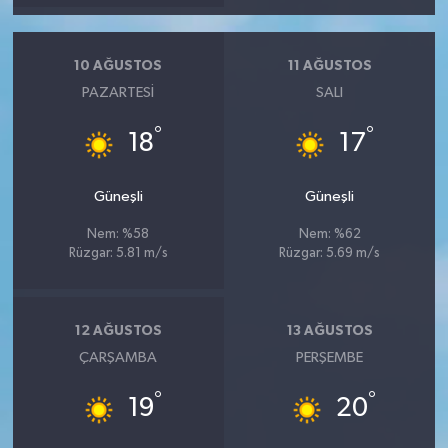
10 AĞUSTOS
11 AĞUSTOS
PAZARTESI
SALI
°
°
18
17
Güneşli
Güneşli
Nem: %58
Nem: %62
Rüzgar: 5.81 m/s
Rüzgar: 5.69 m/s
12 AĞUSTOS
13 AĞUSTOS
ÇARŞAMBA
PERŞEMBE
°
°
19
20