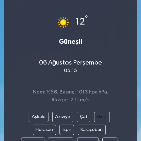
Siyaset
°
12
Teknoloji
Güneşli
Kültür Sanat
Muş
06 Ağustos Perşembe
05:15
Hasköy
Korkut
Nem: %56, Basınç: 1013 hpa hPa,
Rüzgar: 2.11 m/s
Bulanık
Aşkale
Aziziye
Çat
Hınıs
Malazgirt
Horasan
İspir
Karaçoban
Varto