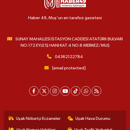
Haber 49, Muş'un en tarafsız gazetesi
SUNAY MAHALLESİ İSTASYON CADDESİ ATATÜRK BULVARI
NO:172 EYLE İŞ HANI KAT:4 NO:8 MERKEZ/MUŞ
04362122784
[email protected]
Uşak Nöbetçi Eczaneler
Uşak Hava Durumu
Uşak Namaz Vakitleri
Uşak Trafik Yoğunluk