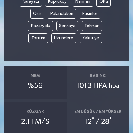
Karayazı
Köprüköy
Narman
Oltu
Olur
Palandöken
Pasinler
Pazaryolu
Şenkaya
Tekman
Tortum
Uzundere
Yakutiye
NEM
BASINÇ
%56
1013 HPA
hpa
RÜZGAR
EN DÜŞÜK / EN YÜKSEK
°
°
2.11 M/S
12
/ 28