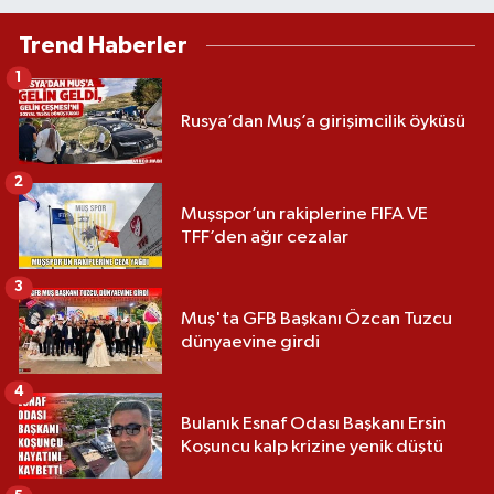
Trend Haberler
1
Rusya’dan Muş’a girişimcilik öyküsü
2
Muşspor’un rakiplerine FIFA VE
TFF’den ağır cezalar
3
Muş'ta GFB Başkanı Özcan Tuzcu
dünyaevine girdi
4
Bulanık Esnaf Odası Başkanı Ersin
Koşuncu kalp krizine yenik düştü