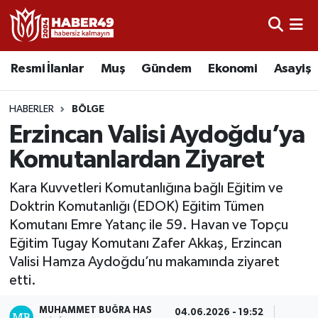
Resmi İlanlar
Uşak Nöbetçi Eczaneler
Resmi İlanlar
Muş
Gündem
Ekonomi
Asayiş
Asayiş
Uşak Hava Durumu
HABERLER
BÖLGE
Bölge
Uşak Namaz Vakitleri
Erzincan Valisi Aydoğdu’ya
Komutanlardan Ziyaret
Eğitim
Uşak Trafik Yoğunluk Haritası
Kara Kuvvetleri Komutanlığına bağlı Eğitim ve
Ekonomi
TFF 2.Lig Kırmızı Grup Puan Durumu ve Fikstür
Doktrin Komutanlığı (EDOK) Eğitim Tümen
Komutanı Emre Yatanç ile 59. Havan ve Topçu
Sağlık
Tüm Manşetler
Eğitim Tugay Komutanı Zafer Akkaş, Erzincan
Valisi Hamza Aydoğdu’nu makamında ziyaret
Gündem
Son Dakika Haberleri
etti.
Spor
Haber Arşivi
MUHAMMET BUĞRA HAS
04.06.2026 - 19:52
1