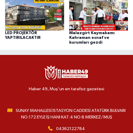
RESMİ İLANDIR
LED PROJEKTÖR
Malazgirt Kaymakamı
YAPTIRILACAKTIR
Kahraman esnaf ve
kurumları gezdi
Haber 49, Muş'un en tarafsız gazetesi
SUNAY MAHALLESİ İSTASYON CADDESİ ATATÜRK BULVARI
NO:172 EYLE İŞ HANI KAT:4 NO:8 MERKEZ/MUŞ
04362122784