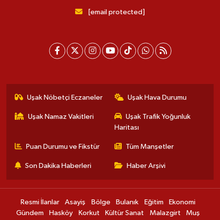
[email protected]
Uşak Nöbetçi Eczaneler
Uşak Hava Durumu
Uşak Namaz Vakitleri
Uşak Trafik Yoğunluk
Haritası
Puan Durumu ve Fikstür
Tüm Manşetler
Son Dakika Haberleri
Haber Arşivi
Resmi İlanlar
Asayiş
Bölge
Bulanık
Eğitim
Ekonomi
Gündem
Hasköy
Korkut
Kültür Sanat
Malazgirt
Muş