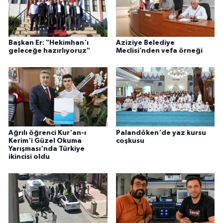
Başkan Er: "Hekimhan'ı
Aziziye Belediye
geleceğe hazırlıyoruz"
Meclisi’nden vefa örneği
Ağrılı öğrenci Kur'an-ı
Palandöken'de yaz kursu
Kerim'i Güzel Okuma
coşkusu
Yarışması'nda Türkiye
ikincisi oldu