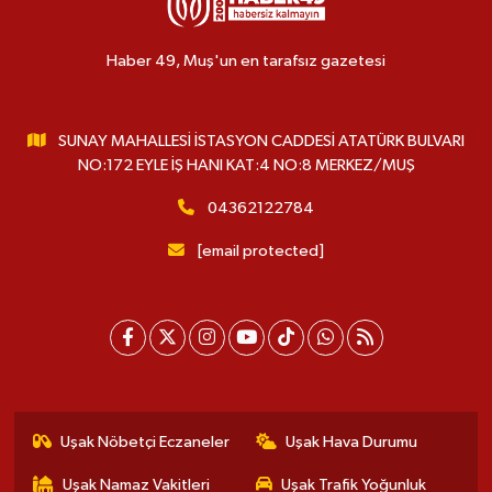
Haber 49, Muş'un en tarafsız gazetesi
SUNAY MAHALLESİ İSTASYON CADDESİ ATATÜRK BULVARI
NO:172 EYLE İŞ HANI KAT:4 NO:8 MERKEZ/MUŞ
04362122784
[email protected]
Uşak Nöbetçi Eczaneler
Uşak Hava Durumu
Uşak Namaz Vakitleri
Uşak Trafik Yoğunluk