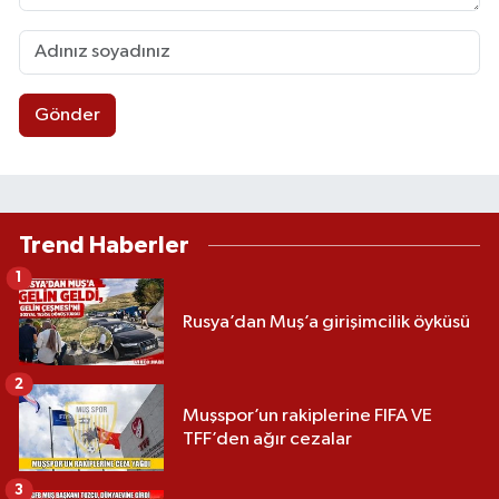
Gönder
Trend Haberler
1
Rusya’dan Muş’a girişimcilik öyküsü
2
Muşspor’un rakiplerine FIFA VE
TFF’den ağır cezalar
3