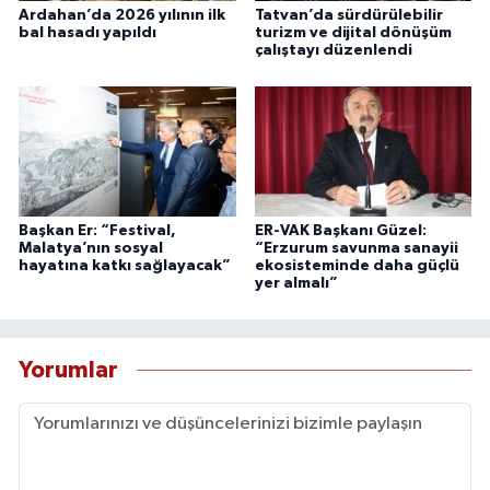
Ardahan’da 2026 yılının ilk
Tatvan’da sürdürülebilir
bal hasadı yapıldı
turizm ve dijital dönüşüm
çalıştayı düzenlendi
Başkan Er: “Festival,
ER-VAK Başkanı Güzel:
Malatya’nın sosyal
“Erzurum savunma sanayii
hayatına katkı sağlayacak”
ekosisteminde daha güçlü
yer almalı”
Yorumlar