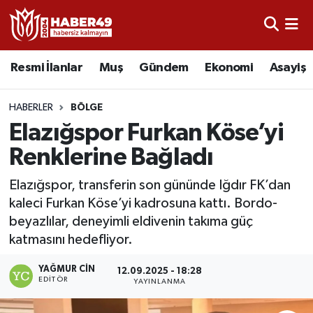
Resmi İlanlar
Uşak Nöbetçi Eczaneler
Resmi İlanlar
Muş
Gündem
Ekonomi
Asayiş
Asayiş
Uşak Hava Durumu
HABERLER
BÖLGE
Bölge
Uşak Namaz Vakitleri
Elazığspor Furkan Köse’yi
Renklerine Bağladı
Eğitim
Uşak Trafik Yoğunluk Haritası
Elazığspor, transferin son gününde Iğdır FK’dan
Ekonomi
TFF 2.Lig Kırmızı Grup Puan Durumu ve Fikstür
kaleci Furkan Köse’yi kadrosuna kattı. Bordo-
beyazlılar, deneyimli eldivenin takıma güç
Sağlık
Tüm Manşetler
katmasını hedefliyor.
Gündem
Son Dakika Haberleri
YAĞMUR CIN
12.09.2025 - 18:28
EDITÖR
YAYINLANMA
Spor
Haber Arşivi