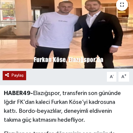
Siyaset
Teknoloji
Kültür Sanat
Muş
Hasköy
Paylaş
-
+
A
A
Korkut
HABER49-
Elazığspor, transferin son gününde
Bulanık
Iğdır FK’dan kaleci Furkan Köse’yi kadrosuna
kattı. Bordo-beyazlılar, deneyimli eldivenin
Malazgirt
takıma güç katmasını hedefliyor.
Varto