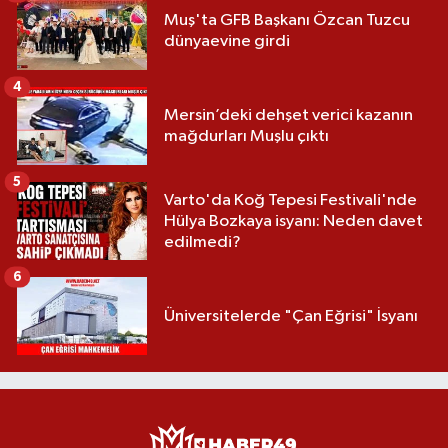
Muş'ta GFB Başkanı Özcan Tuzcu
dünyaevine girdi
4
Mersin’deki dehşet verici kazanın
mağdurları Muşlu çıktı
5
Varto'da Koğ Tepesi Festivali'nde
Hülya Bozkaya isyanı: Neden davet
edilmedi?
6
Üniversitelerde "Çan Eğrisi" İsyanı