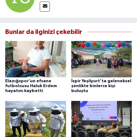
Bunlar da ilginizi çekebilir
Elazığspor’un efsane
İspir Yeşilyurt’ta geleneksel
futbolcusu Haluk Erdem
şenlikte binlerce kişi
hayatını kaybetti
buluştu