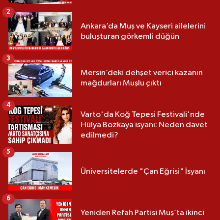
2
Ankara’da Muş ve Kayseri ailelerini
buluşturan görkemli düğün
3
Mersin’deki dehşet verici kazanın
mağdurları Muşlu çıktı
4
Varto'da Koğ Tepesi Festivali'nde
Hülya Bozkaya isyanı: Neden davet
edilmedi?
5
Üniversitelerde "Çan Eğrisi" İsyanı
6
Yeniden Refah Partisi Muş’ta ikinci