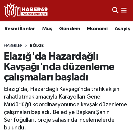
Resmi İlanlar
Uşak Nöbetçi Eczaneler
Resmi İlanlar
Muş
Gündem
Ekonomi
Asayiş
Asayiş
Uşak Hava Durumu
HABERLER
BÖLGE
Bölge
Uşak Namaz Vakitleri
Elazığ'da Hazardağlı
Kavşağı'nda düzenleme
Eğitim
Uşak Trafik Yoğunluk Haritası
çalışmaları başladı
Ekonomi
TFF 2.Lig Kırmızı Grup Puan Durumu ve Fikstür
Elazığ’da, Hazardağlı Kavşağı’nda trafik akışını
rahatlatmak amacıyla Karayolları Genel
Sağlık
Tüm Manşetler
Müdürlüğü koordinasyonunda kavşak düzenleme
çalışmaları başladı. Belediye Başkanı Şahin
Gündem
Son Dakika Haberleri
Şerifoğulları, proje sahasında incelemelerde
bulundu.
Spor
Haber Arşivi