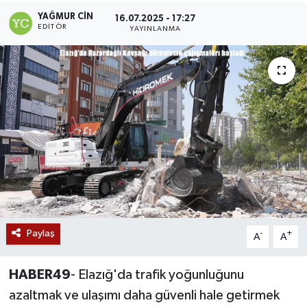
YAĞMUR CIN
16.07.2025 - 17:27
Siyaset
EDITÖR
YAYINLANMA
Teknoloji
Kültür Sanat
Muş
Hasköy
Korkut
Bulanık
Paylaş
-
+
A
A
Malazgirt
HABER49
- Elazığ'da trafik yoğunluğunu
azaltmak ve ulaşımı daha güvenli hale getirmek
Varto