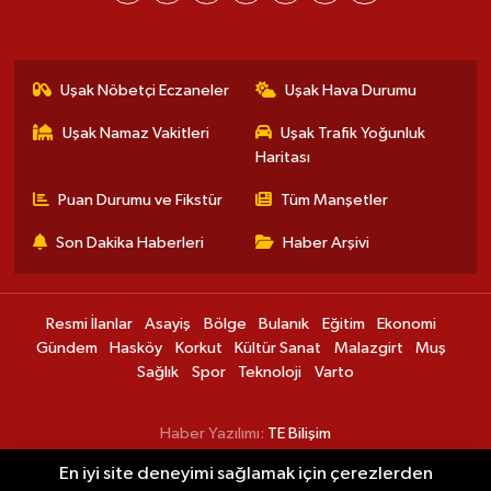
Uşak Nöbetçi Eczaneler
Uşak Hava Durumu
Uşak Namaz Vakitleri
Uşak Trafik Yoğunluk
Haritası
Puan Durumu ve Fikstür
Tüm Manşetler
Son Dakika Haberleri
Haber Arşivi
Resmi İlanlar
Asayiş
Bölge
Bulanık
Eğitim
Ekonomi
Gündem
Hasköy
Korkut
Kültür Sanat
Malazgirt
Muş
Sağlık
Spor
Teknoloji
Varto
Haber Yazılımı:
TE Bilişim
En iyi site deneyimi sağlamak için çerezlerden