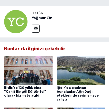
EDITÖR
Yağmur Cin
Bunlar da ilginizi çekebilir
Bitlis'te 130 yıllık bina
Iğdır'da sıcaktan
"Cahit Bingöl Kültür Evi"
bunalanlar Ağrı Dağı
olarak hizmete açıldı
eteklerinde serinlemeye
çalıştı