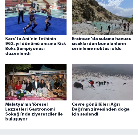
Kars'ta Ani'nin fethinin
Erzincan'da sulama havuzu
962. yıl dönümü anısına Kick
sıcaklardan bunalanların
Boks Şampiyonası
serinleme noktası oldu
düzenlendi
Malatya’nın Yöresel
Çevre gönüllüleri Ağrı
Lezzetleri Gastronomi
Dağı’nın zirvesinden doğa
Sokağı’nda ziyaretçiler ile
için seslendi
buluşuyor