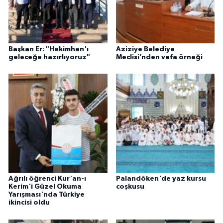
Başkan Er: "Hekimhan'ı
Aziziye Belediye
geleceğe hazırlıyoruz"
Meclisi’nden vefa örneği
Ağrılı öğrenci Kur'an-ı
Palandöken'de yaz kursu
Kerim'i Güzel Okuma
coşkusu
Yarışması'nda Türkiye
ikincisi oldu