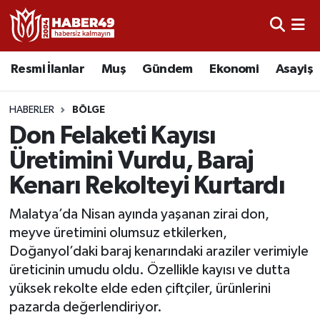
Resmi İlanlar
Uşak Nöbetçi Eczaneler
Resmi İlanlar
Muş
Gündem
Ekonomi
Asayiş
Asayiş
Uşak Hava Durumu
HABERLER
BÖLGE
Bölge
Uşak Namaz Vakitleri
Don Felaketi Kayısı
Üretimini Vurdu, Baraj
Eğitim
Uşak Trafik Yoğunluk Haritası
Kenarı Rekolteyi Kurtardı
Ekonomi
TFF 2.Lig Kırmızı Grup Puan Durumu ve Fikstür
Malatya’da Nisan ayında yaşanan zirai don,
meyve üretimini olumsuz etkilerken,
Sağlık
Tüm Manşetler
Doğanyol’daki baraj kenarındaki araziler verimiyle
üreticinin umudu oldu. Özellikle kayısı ve dutta
Gündem
Son Dakika Haberleri
yüksek rekolte elde eden çiftçiler, ürünlerini
pazarda değerlendiriyor.
Spor
Haber Arşivi