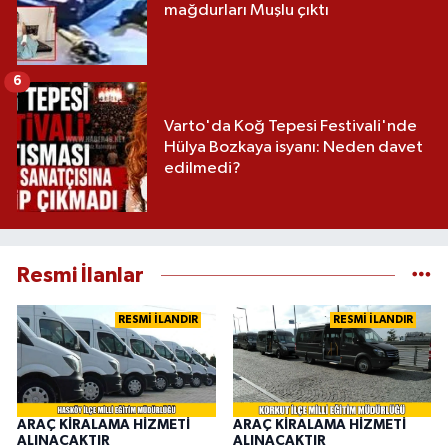
mağdurları Muşlu çıktı
6
Varto'da Koğ Tepesi Festivali'nde
Hülya Bozkaya isyanı: Neden davet
edilmedi?
Resmi İlanlar
RESMİ İLANDIR
RESMİ İLANDIR
ARAÇ KİRALAMA HİZMETİ
ARAÇ KİRALAMA HİZMETİ
ALINACAKTIR
ALINACAKTIR