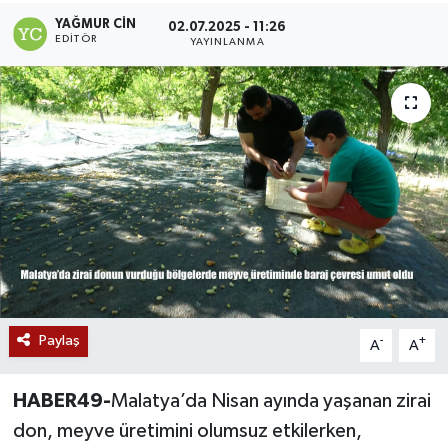
YAĞMUR CIN
02.07.2025 - 11:26
Siyaset
EDITÖR
YAYINLANMA
Teknoloji
Kültür Sanat
Muş
Hasköy
Korkut
Bulanık
Paylaş
-
+
A
A
Malazgirt
HABER49-
Malatya’da Nisan ayında yaşanan zirai
don, meyve üretimini olumsuz etkilerken,
Varto