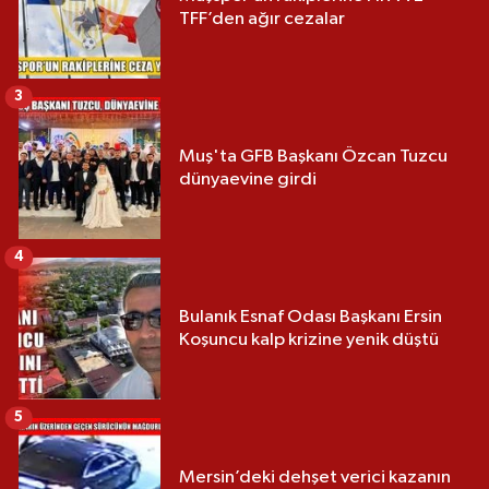
TFF’den ağır cezalar
3
Muş'ta GFB Başkanı Özcan Tuzcu
dünyaevine girdi
4
Bulanık Esnaf Odası Başkanı Ersin
Koşuncu kalp krizine yenik düştü
5
Mersin’deki dehşet verici kazanın