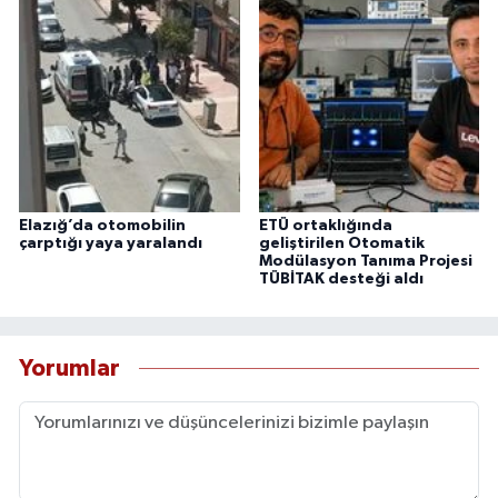
Elazığ’da otomobilin
ETÜ ortaklığında
çarptığı yaya yaralandı
geliştirilen Otomatik
Modülasyon Tanıma Projesi
TÜBİTAK desteği aldı
Yorumlar