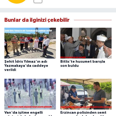
Bunlar da ilginizi çekebilir
Şehit İdris Yılmaz'ın adı
Bitlis'te husumet barışla
Yazmakaya'da caddeye
son buldu
verildi
Van'da işitme engelli
Erzincan polisinden semt