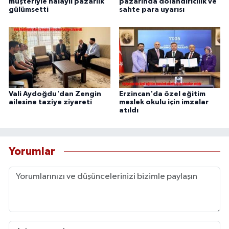
müşteriyle halaylı pazarlık
pazarında dolandırıcılık ve
gülümsetti
sahte para uyarısı
Vali Aydoğdu'dan Zengin
Erzincan'da özel eğitim
ailesine taziye ziyareti
meslek okulu için imzalar
atıldı
Yorumlar