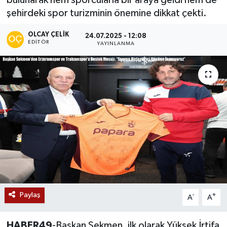
şehirdeki spor turizminin önemine dikkat çekti.
Siyaset
OLCAY ÇELIK
24.07.2025 - 12:08
Teknoloji
EDITÖR
YAYINLANMA
Kültür Sanat
Muş
Hasköy
Korkut
Bulanık
Paylaş
-
+
A
A
Malazgirt
Varto
HABER49
-Başkan Sekmen, ilk olarak Yüksek İrtifa