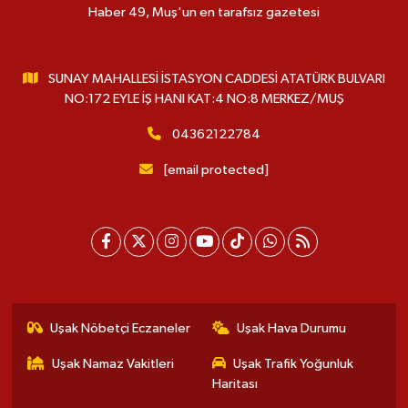
Haber 49, Muş'un en tarafsız gazetesi
SUNAY MAHALLESİ İSTASYON CADDESİ ATATÜRK BULVARI
NO:172 EYLE İŞ HANI KAT:4 NO:8 MERKEZ/MUŞ
04362122784
[email protected]
Uşak Nöbetçi Eczaneler
Uşak Hava Durumu
Uşak Namaz Vakitleri
Uşak Trafik Yoğunluk
Haritası