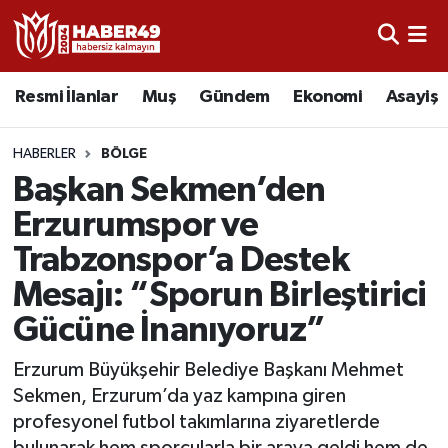
Resmi İlanlar
Uşak Nöbetçi Eczaneler
Resmi İlanlar
Muş
Gündem
Ekonomi
Asayiş
Asayiş
Uşak Hava Durumu
HABERLER
BÖLGE
Bölge
Uşak Namaz Vakitleri
Başkan Sekmen’den
Erzurumspor ve
Eğitim
Uşak Trafik Yoğunluk Haritası
Trabzonspor’a Destek
Ekonomi
TFF 2.Lig Kırmızı Grup Puan Durumu ve Fikstür
Mesajı: “Sporun Birleştirici
Gücüne İnanıyoruz”
Sağlık
Tüm Manşetler
Erzurum Büyükşehir Belediye Başkanı Mehmet
Gündem
Son Dakika Haberleri
Sekmen, Erzurum’da yaz kampına giren
profesyonel futbol takımlarına ziyaretlerde
Spor
Haber Arşivi
bulunarak hem sporcularla bir araya geldi hem de