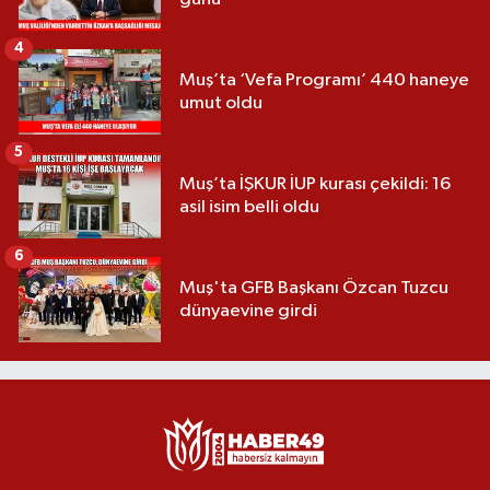
4
Muş’ta ‘Vefa Programı’ 440 haneye
umut oldu
5
Muş’ta İŞKUR İUP kurası çekildi: 16
asil isim belli oldu
6
Muş'ta GFB Başkanı Özcan Tuzcu
dünyaevine girdi