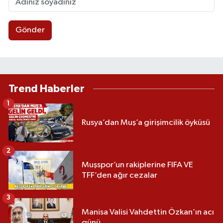
Gönder
Trend Haberler
1
Rusya’dan Muş’a girişimcilik öyküsü
2
Muşspor’un rakiplerine FIFA VE
TFF’den ağır cezalar
3
Manisa Valisi Vahdettin Özkan’ın acı
günü