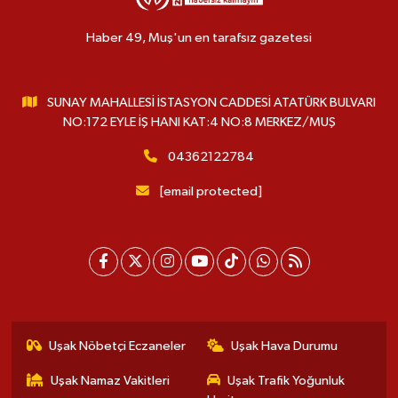
Haber 49, Muş'un en tarafsız gazetesi
SUNAY MAHALLESİ İSTASYON CADDESİ ATATÜRK BULVARI
NO:172 EYLE İŞ HANI KAT:4 NO:8 MERKEZ/MUŞ
04362122784
[email protected]
Uşak Nöbetçi Eczaneler
Uşak Hava Durumu
Uşak Namaz Vakitleri
Uşak Trafik Yoğunluk