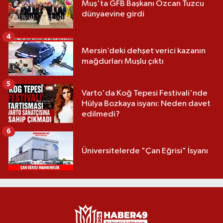
Muş'ta GFB Başkanı Özcan Tuzcu
dünyaevine girdi
4
Mersin’deki dehşet verici kazanın
mağdurları Muşlu çıktı
5
Varto'da Koğ Tepesi Festivali'nde
Hülya Bozkaya isyanı: Neden davet
edilmedi?
6
Üniversitelerde "Çan Eğrisi" İsyanı