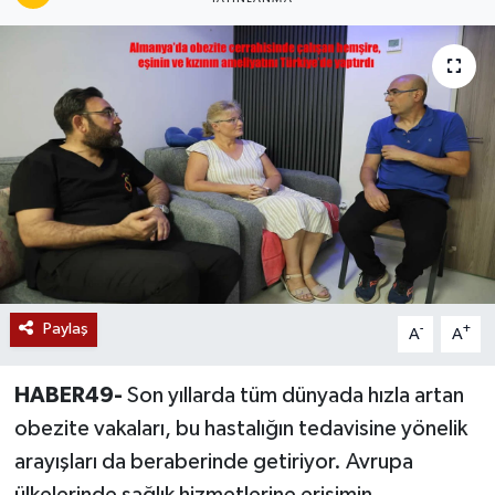
Siyaset
Teknoloji
Kültür Sanat
Muş
Hasköy
Korkut
Paylaş
-
+
A
A
Bulanık
HABER49-
Son yıllarda tüm dünyada hızla artan
obezite vakaları, bu hastalığın tedavisine yönelik
Malazgirt
arayışları da beraberinde getiriyor. Avrupa
Varto