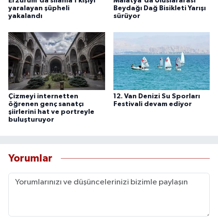
Erzurum'da silahla 1 kişiyi
Malatya'da Uluslararası
yaralayan şüpheli
Beydağı Dağ Bisikleti Yarışı
yakalandı
sürüyor
Çizmeyi internetten
12. Van Denizi Su Sporları
öğrenen genç sanatçı
Festivali devam ediyor
şiirlerini hat ve portreyle
buluşturuyor
Yorumlar