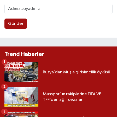
Gönder
Trend Haberler
1
Rusya’dan Muş’a girişimcilik öyküsü
2
Muşspor’un rakiplerine FIFA VE
TFF’den ağır cezalar
3