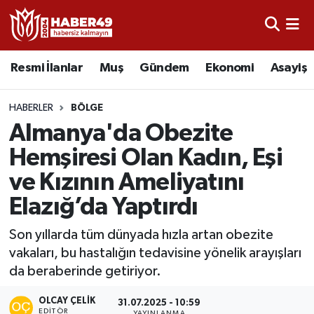
Resmi İlanlar
Uşak Nöbetçi Eczaneler
Resmi İlanlar
Muş
Gündem
Ekonomi
Asayiş
Asayiş
Uşak Hava Durumu
HABERLER
BÖLGE
Bölge
Uşak Namaz Vakitleri
Almanya'da Obezite
Hemşiresi Olan Kadın, Eşi
Eğitim
Uşak Trafik Yoğunluk Haritası
ve Kızının Ameliyatını
Ekonomi
TFF 2.Lig Kırmızı Grup Puan Durumu ve Fikstür
Elazığ’da Yaptırdı
Sağlık
Tüm Manşetler
Son yıllarda tüm dünyada hızla artan obezite
vakaları, bu hastalığın tedavisine yönelik arayışları
Gündem
Son Dakika Haberleri
da beraberinde getiriyor.
OLCAY ÇELIK
Spor
Haber Arşivi
31.07.2025 - 10:59
EDITÖR
YAYINLANMA