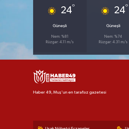
°
°
24
24
Güneşli
Güneşli
Nem: %81
Nem: %74
Rüzgar: 4.11 m/s
Rüzgar: 4.31 m/s
Haber 49, Muş'un en tarafsız gazetesi
Uşak Nöbetçi Eczaneler
U