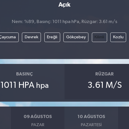
Açık
Nem: %89, Basınç: 1011 hpa hPa, Rüzgar: 3.61 m/s
Çaycuma
Devrek
Ereğli
Gökçebey
Kilimli
Kozlu
BASINÇ
RÜZGAR
1011 HPA
3.61 M/S
hpa
09 AĞUSTOS
10 AĞUSTOS
PAZAR
PAZARTESI