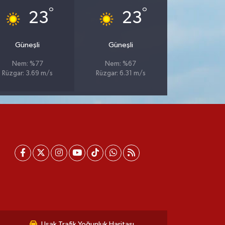
°
°
23
23
Güneşli
Güneşli
Nem: %77
Nem: %67
Rüzgar: 3.69 m/s
Rüzgar: 6.31 m/s
Uşak Trafik Yoğunluk Haritası