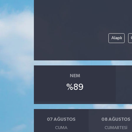
Siyaset
Teknoloji
Alaplı
Kültür Sanat
Muş
Hasköy
NEM
Korkut
%89
Bulanık
Malazgirt
07 AĞUSTOS
08 AĞUSTOS
CUMA
CUMARTESI
Varto