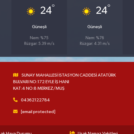
°
°
24
24
Güneşli
Güneşli
Nem: %75
Nem: %76
Rüzgar: 5.39 m/s
Rüzgar: 4.31 m/s
SUNAY MAHALLESİ İSTASYON CADDESİ ATATÜRK
BULVARI NO:172 EYLE İŞ HANI
KAT:4 NO:8 MERKEZ/MUŞ
04362122784
[email protected]
şak Hava Durumu
Uşak Namaz Vakitleri