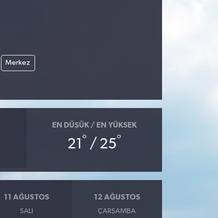
Merkez
EN DÜŞÜK / EN YÜKSEK
°
°
21
/ 25
11 AĞUSTOS
12 AĞUSTOS
SALI
ÇARŞAMBA