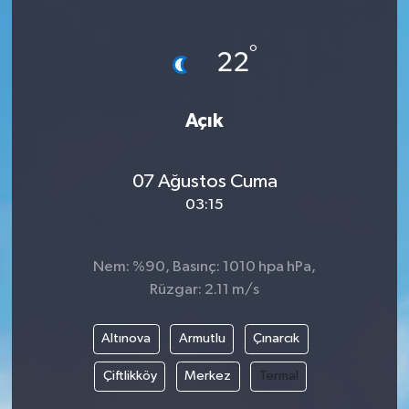
Siyaset
°
22
Teknoloji
Açık
Kültür Sanat
Muş
07 Ağustos Cuma
03:15
Hasköy
Korkut
Nem: %90, Basınç: 1010 hpa hPa,
Rüzgar: 2.11 m/s
Bulanık
Altınova
Armutlu
Çınarcık
Malazgirt
Çiftlikköy
Merkez
Termal
Varto