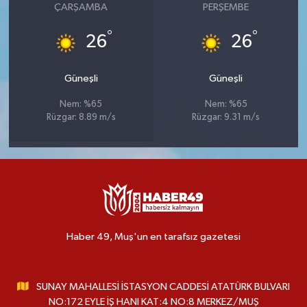
ÇARŞAMBA
PERŞEMBE
°
°
26
26
Güneşli
Güneşli
Nem: %65
Nem: %65
Rüzgar: 8.89 m/s
Rüzgar: 9.31 m/s
Haber 49, Muş'un en tarafsız gazetesi
SUNAY MAHALLESİ İSTASYON CADDESİ ATATÜRK BULVARI
NO:172 EYLE İŞ HANI KAT:4 NO:8 MERKEZ/MUŞ