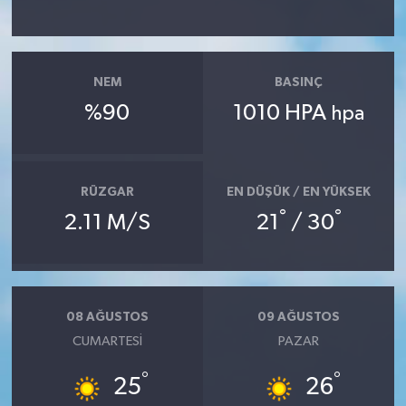
NEM
BASINÇ
%90
1010 HPA
hpa
RÜZGAR
EN DÜŞÜK / EN YÜKSEK
°
°
2.11 M/S
21
/ 30
08 AĞUSTOS
09 AĞUSTOS
CUMARTESI
PAZAR
°
°
25
26