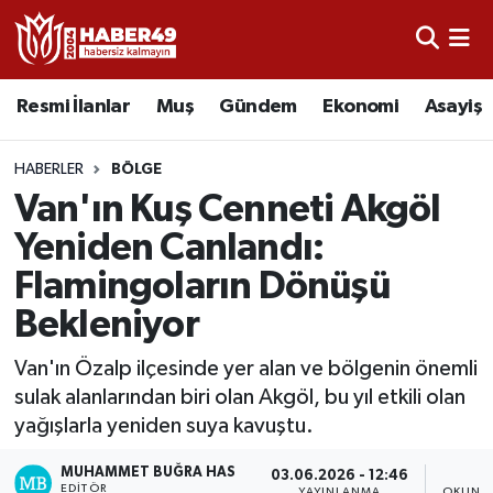
Resmi İlanlar
Uşak Nöbetçi Eczaneler
Resmi İlanlar
Muş
Gündem
Ekonomi
Asayiş
Asayiş
Uşak Hava Durumu
HABERLER
BÖLGE
Bölge
Uşak Namaz Vakitleri
Van'ın Kuş Cenneti Akgöl
Yeniden Canlandı:
Eğitim
Uşak Trafik Yoğunluk Haritası
Flamingoların Dönüşü
Ekonomi
TFF 2.Lig Kırmızı Grup Puan Durumu ve Fikstür
Bekleniyor
Sağlık
Tüm Manşetler
Van'ın Özalp ilçesinde yer alan ve bölgenin önemli
sulak alanlarından biri olan Akgöl, bu yıl etkili olan
Gündem
Son Dakika Haberleri
yağışlarla yeniden suya kavuştu.
MUHAMMET BUĞRA HAS
Spor
Haber Arşivi
03.06.2026 - 12:46
1
EDITÖR
YAYINLANMA
OKUNMA