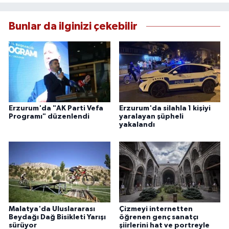
Bunlar da ilginizi çekebilir
Erzurum'da "AK Parti Vefa
Erzurum'da silahla 1 kişiyi
Programı" düzenlendi
yaralayan şüpheli
yakalandı
Malatya'da Uluslararası
Çizmeyi internetten
Beydağı Dağ Bisikleti Yarışı
öğrenen genç sanatçı
sürüyor
şiirlerini hat ve portreyle