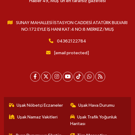
Haber 49, Muş'un en tarafsız gazetesi
SUNAY MAHALLESİ İSTASYON CADDESİ ATATÜRK BULVARI
NO:172 EYLE İŞ HANI KAT:4 NO:8 MERKEZ/MUŞ
04362122784
[email protected]
Uşak Nöbetçi Eczaneler
Uşak Hava Durumu
Uşak Namaz Vakitleri
Uşak Trafik Yoğunluk
Haritası