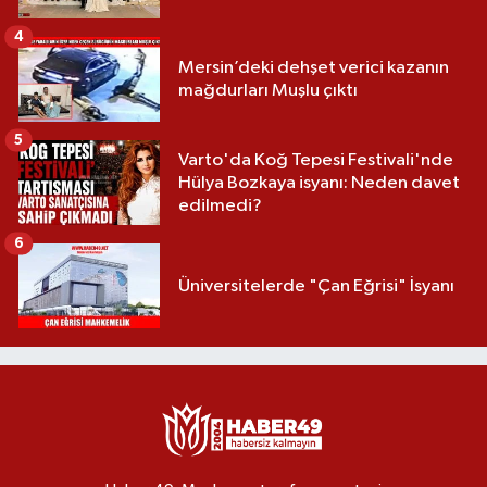
4
Mersin’deki dehşet verici kazanın
mağdurları Muşlu çıktı
5
Varto'da Koğ Tepesi Festivali'nde
Hülya Bozkaya isyanı: Neden davet
edilmedi?
6
Üniversitelerde "Çan Eğrisi" İsyanı