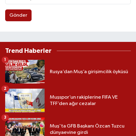
Gönder
Trend Haberler
1
Rusya’dan Muş’a girişimcilik öyküsü
2
Muşspor’un rakiplerine FIFA VE
TFF’den ağır cezalar
3
Muş'ta GFB Başkanı Özcan Tuzcu
dünyaevine girdi