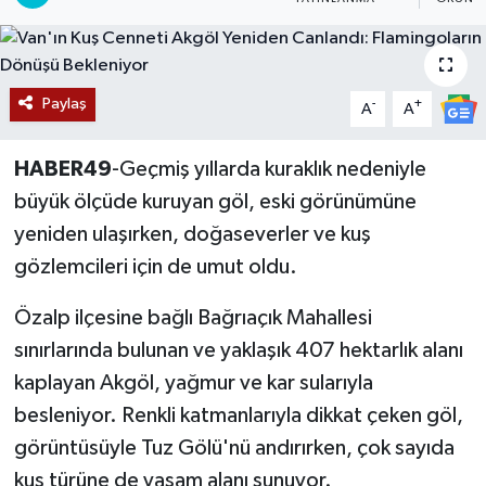
Siyaset
Teknoloji
Paylaş
-
+
A
A
Kültür Sanat
HABER49
-Geçmiş yıllarda kuraklık nedeniyle
büyük ölçüde kuruyan göl, eski görünümüne
Muş
yeniden ulaşırken, doğaseverler ve kuş
Hasköy
gözlemcileri için de umut oldu.
Korkut
Özalp ilçesine bağlı Bağrıaçık Mahallesi
sınırlarında bulunan ve yaklaşık 407 hektarlık alanı
Bulanık
kaplayan Akgöl, yağmur ve kar sularıyla
besleniyor. Renkli katmanlarıyla dikkat çeken göl,
Malazgirt
görüntüsüyle Tuz Gölü'nü andırırken, çok sayıda
kuş türüne de yaşam alanı sunuyor.
Varto