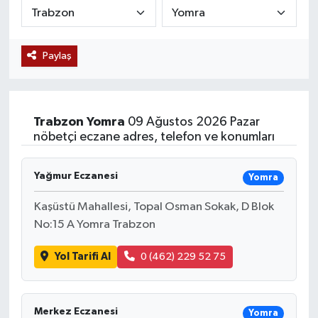
Siyaset
Paylaş
Teknoloji
Kültür Sanat
Trabzon
Yomra
09 Ağustos 2026 Pazar
Muş
nöbetçi eczane adres, telefon ve konumları
Hasköy
Yağmur Eczanesi
Yomra
Korkut
Kaşüstü Mahallesi, Topal Osman Sokak, D Blok
No:15 A Yomra Trabzon
Bulanık
Yol Tarifi Al
0 (462) 229 52 75
Malazgirt
Merkez Eczanesi
Yomra
Varto