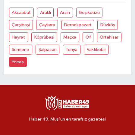
Akçaabat
Arakli
Arsin
Beşikdüzü
Çarşibaşi
Çaykara
Dernekpazari
Düzköy
Hayrat
Köprübaşi
Maçka
Of
Ortahisar
Sürmene
Şalpazari
Tonya
Vakfikebir
Yomra
Haber 49, Muş'un en tarafsız gazetesi