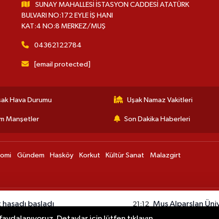
SUNAY MAHALLESİ İSTASYON CADDESİ ATATÜRK
BULVARI NO:172 EYLE İŞ HANI
KAT:4 NO:8 MERKEZ/MUŞ
04362122784
[email protected]
şak Hava Durumu
Uşak Namaz Vakitleri
m Manşetler
Son Dakika Haberleri
nomi
Gündem
Hasköy
Korkut
Kültür Sanat
Malazgirt
 hasadı başladı
Muş Alparslan Ünive
21:12
oldu
aydalanıyoruz. Detaylar için lütfen tıklayın.