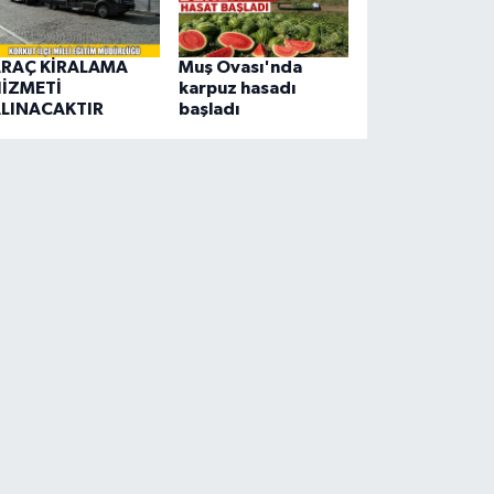
RAÇ KİRALAMA
Muş Ovası'nda
İZMETİ
karpuz hasadı
LINACAKTIR
başladı