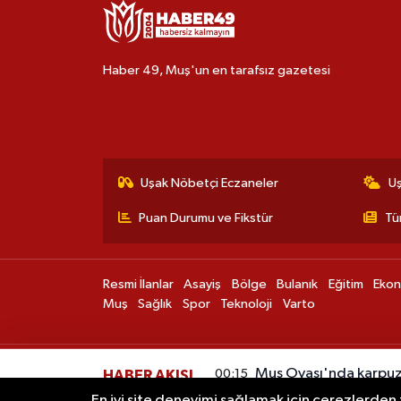
Haber 49, Muş'un en tarafsız gazetesi
Uşak Nöbetçi Eczaneler
U
Puan Durumu ve Fikstür
Tü
Resmi İlanlar
Asayiş
Bölge
Bulanık
Eğitim
Eko
Muş
Sağlık
Spor
Teknoloji
Varto
Muş Ovası'nda karpuz
00:15
HABER AKIŞI
En iyi site deneyimi sağlamak için çerezlerden f