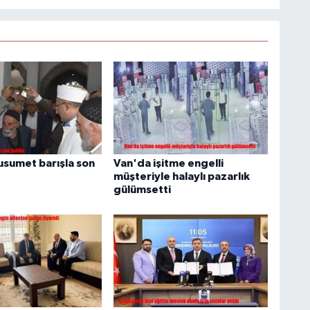
husumet barışla son
Van'da işitme engelli
müşteriyle halaylı pazarlık
gülümsetti