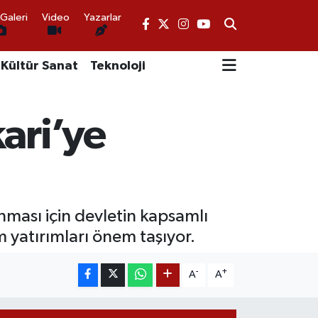
Galeri
Video
Yazarlar
Kültür Sanat
Teknoloji
ari’ye
ınması için devletin kapsamlı
m yatırımları önem taşıyor.
-
+
A
A