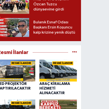
Özcan Tuzcu
dünyaevine girdi
Bulanık Esnaf Odası
Başkanı Ersin Koşuncu
kalp krizine yenik düştü
esmi İlanlar
RESMİ İLANDIR
RESMİ İLANDIR
ED PROJEKTÖR
ARAÇ KİRALAMA
APTIRILACAKTIR
HİZMETİ
ALINACAKTIR
RESMİ İLANDIR