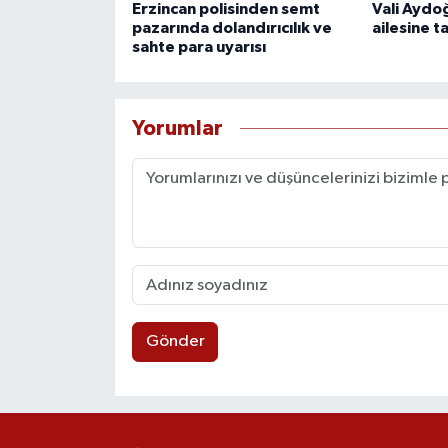
Erzincan polisinden semt
Vali Aydo
pazarında dolandırıcılık ve
ailesine t
sahte para uyarısı
Yorumlar
Gönder