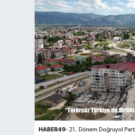
Siyaset
Teknoloji
Kültür Sanat
Muş
Hasköy
Korkut
Bulanık
Malazgirt
HABER49
- 21. Dönem Doğruyol Partis
Varto