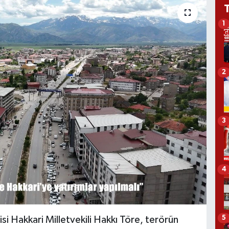
1
2
3
4
5
i Hakkari Milletvekili Hakkı Töre, terörün