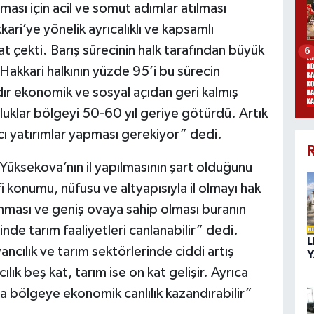
ması için acil ve somut adımlar atılması
kari’ye yönelik ayrıcalıklı ve kapsamlı
t çekti. Barış sürecinin halk tarafından büyük
6
akkari halkının yüzde 95’i bu sürecin
dır ekonomik ve sosyal açıdan geri kalmış
lar bölgeyi 50-60 yıl geriye götürdü. Artık
cı yatırımlar yapması gerekiyor” dedi.
R
Yüksekova’nın il yapılmasının şart olduğunu
 konumu, nüfusu ve altyapısıyla il olmayı hak
unması ve geniş ovaya sahip olması buranın
sinde tarım faaliyetleri canlanabilir” dedi.
L
ancılık ve tarım sektörlerinde ciddi artış
Y
ık beş kat, tarım ise on kat gelişir. Ayrıca
 da bölgeye ekonomik canlılık kazandırabilir”