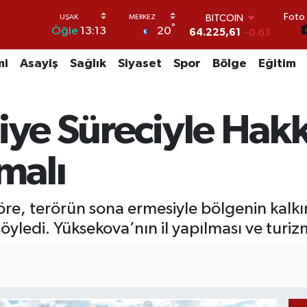
BITCOIN
Foto 
°
20
64.225,61
-0.63
Öğle
13:13
DOLAR
47,6704
0
mi
Asayiş
Sağlık
Siyaset
Spor
Bölge
Eğitim
EURO
55,0406
-0.08
STERLİN
iye Süreciyle Hakk
64,2143
0
GRAM ALTIN
6510.40
0.45
tmalı
BİST100
13.799
70
 Töre, terörün sona ermesiyle bölgenin kalk
öyledi. Yüksekova’nın il yapılması ve turiz