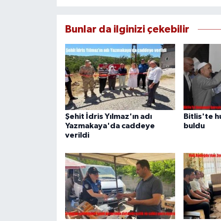
Bunlar da ilginizi çekebilir
Şehit İdris Yılmaz'ın adı
Bitlis'te 
Yazmakaya'da caddeye
buldu
verildi