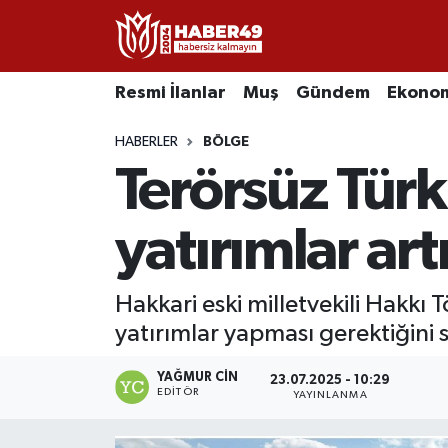
Resmi İlanlar
Uşak Nöbetçi Eczaneler
Resmi İlanlar
Muş
Gündem
Ekono
Asayiş
Uşak Hava Durumu
HABERLER
BÖLGE
Terörsüz Türk
Bölge
Uşak Namaz Vakitleri
Eğitim
Uşak Trafik Yoğunluk Haritası
yatırımlar ar
Ekonomi
TFF 2.Lig Kırmızı Grup Puan Durumu ve Fikstür
Hakkari eski milletvekili Hakkı
yatırımlar yapması gerektiğini s
Sağlık
Tüm Manşetler
YAĞMUR CIN
Gündem
Son Dakika Haberleri
23.07.2025 - 10:29
EDITÖR
YAYINLANMA
Spor
Haber Arşivi