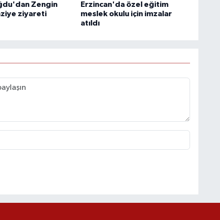
ğdu'dan Zengin
Erzincan'da özel eğitim
aziye ziyareti
meslek okulu için imzalar
atıldı