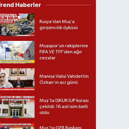
Trend Haberler
Rusya’dan Muş’a
girişimcilik öyküsü
Muşspor’un rakiplerine
FIFA VE TFF’den ağır
cezalar
Manisa Valisi Vahdettin
Özkan’ın acı günü
Muş’ta İŞKUR İUP kurası
çekildi: 16 asil isim belli
oldu
Muş'ta GFB Başkanı