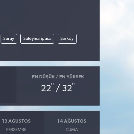
Saray
Süleymanpaşa
Şarköy
EN DÜŞÜK / EN YÜKSEK
°
°
22
/ 32
13 AĞUSTOS
14 AĞUSTOS
PERŞEMBE
CUMA