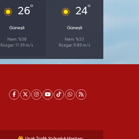
°
°
26
24
Güneşli
Güneşli
Nem: %58
Nem: %53
Rüzgar: 11.39 m/s
Rüzgar: 9.89 m/s
Uşak Trafik Yoğunluk Haritası