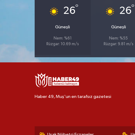
°
°
26
26
Güneşli
Güneşli
Nem: %61
Nem: %55
Rüzgar: 10.69 m/s
Rüzgar: 9.81 m/s
Haber 49, Muş'un en tarafsız gazetesi
Uşak Nöbetçi Eczaneler
U