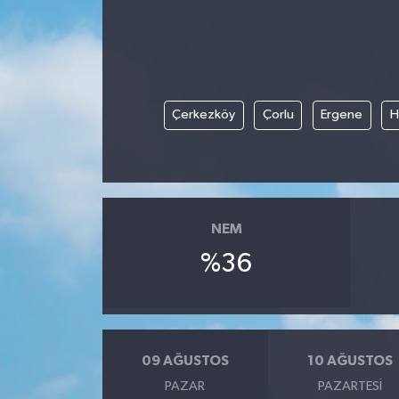
Siyaset
Teknoloji
Çerkezköy
Çorlu
Ergene
H
Kültür Sanat
Muş
Hasköy
NEM
Korkut
%36
Bulanık
Malazgirt
09 AĞUSTOS
10 AĞUSTOS
PAZAR
PAZARTESI
Varto