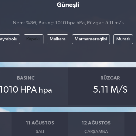
Güneşli
Nem: %36, Basınç: 1010 hpa hPa, Rüzgar: 5.11 m/s
ayrabolu
Kapaklı
Malkara
Marmaraereğlisi
Muratlı
BASINÇ
RÜZGAR
1010 HPA
5.11 M/S
hpa
11 AĞUSTOS
12 AĞUSTOS
SALI
ÇARŞAMBA