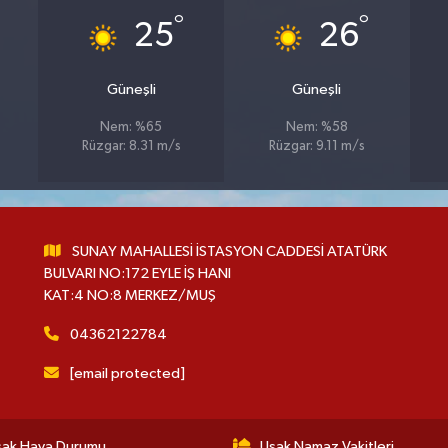
°
°
25
26
Güneşli
Güneşli
Nem: %65
Nem: %58
Rüzgar: 8.31 m/s
Rüzgar: 9.11 m/s
SUNAY MAHALLESİ İSTASYON CADDESİ ATATÜRK
BULVARI NO:172 EYLE İŞ HANI
KAT:4 NO:8 MERKEZ/MUŞ
04362122784
[email protected]
şak Hava Durumu
Uşak Namaz Vakitleri