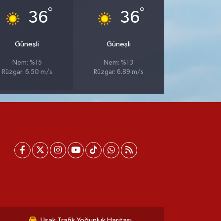
°
°
36
36
Güneşli
Güneşli
Nem: %15
Nem: %13
Rüzgar: 6.50 m/s
Rüzgar: 6.89 m/s
Uşak Trafik Yoğunluk Haritası