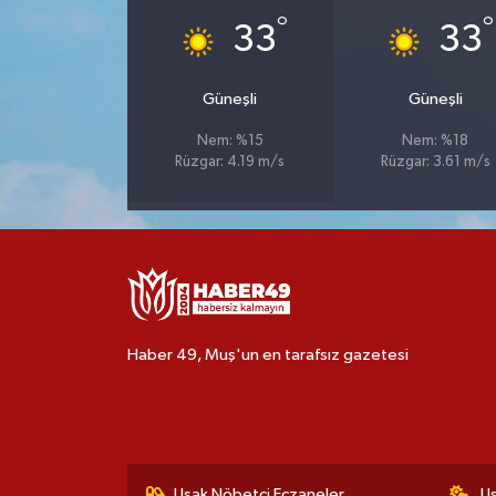
°
°
33
33
Güneşli
Güneşli
Nem: %15
Nem: %18
Rüzgar: 4.19 m/s
Rüzgar: 3.61 m/s
Haber 49, Muş'un en tarafsız gazetesi
Uşak Nöbetçi Eczaneler
U