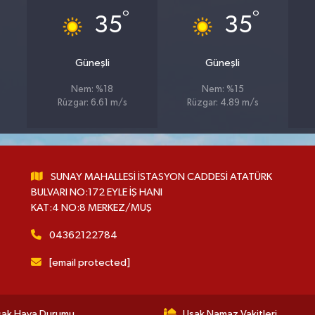
°
°
35
35
Güneşli
Güneşli
Nem: %18
Nem: %15
Rüzgar: 6.61 m/s
Rüzgar: 4.89 m/s
SUNAY MAHALLESİ İSTASYON CADDESİ ATATÜRK
BULVARI NO:172 EYLE İŞ HANI
KAT:4 NO:8 MERKEZ/MUŞ
04362122784
[email protected]
şak Hava Durumu
Uşak Namaz Vakitleri