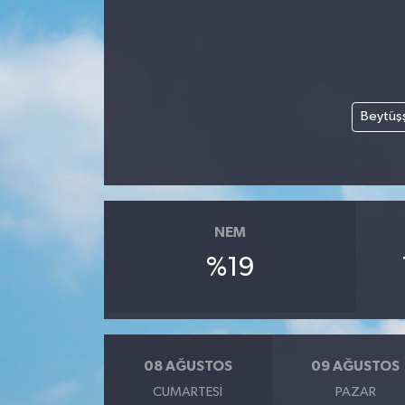
Siyaset
Teknoloji
Beytüş
Kültür Sanat
Muş
Hasköy
NEM
Korkut
%19
Bulanık
Malazgirt
08 AĞUSTOS
09 AĞUSTOS
CUMARTESI
PAZAR
Varto