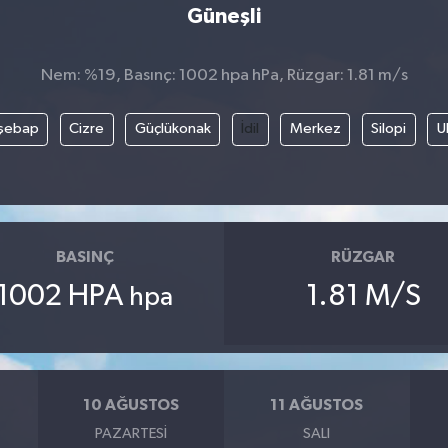
Güneşli
Nem: %19, Basınç: 1002 hpa hPa, Rüzgar: 1.81 m/s
şebap
Cizre
Güçlükonak
İdil
Merkez
Silopi
U
BASINÇ
RÜZGAR
1002 HPA
1.81 M/S
hpa
10 AĞUSTOS
11 AĞUSTOS
PAZARTESI
SALI