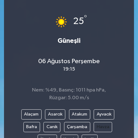
Siyaset
°
25
Teknoloji
Güneşli
Kültür Sanat
Muş
06 Ağustos Perşembe
19:15
Hasköy
Korkut
Nem: %49, Basınç: 1011 hpa hPa,
Rüzgar: 5.00 m/s
Bulanık
Alaçam
Asarcık
Atakum
Ayvacık
Malazgirt
Bafra
Canik
Çarşamba
Havza
Varto