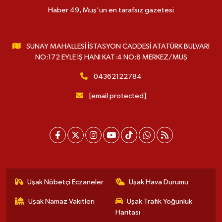
Haber 49, Muş'un en tarafsız gazetesi
SUNAY MAHALLESİ İSTASYON CADDESİ ATATÜRK BULVARI
NO:172 EYLE İŞ HANI KAT:4 NO:8 MERKEZ/MUŞ
04362122784
[email protected]
Uşak Nöbetçi Eczaneler
Uşak Hava Durumu
Uşak Namaz Vakitleri
Uşak Trafik Yoğunluk
Haritası