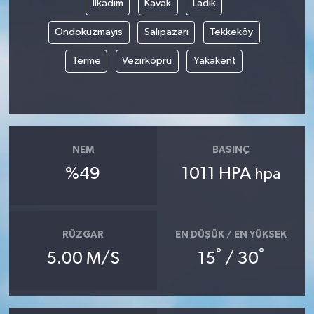
İlkadım
Kavak
Ladik
Ondokuzmayıs
Salıpazarı
Tekkeköy
Terme
Vezirköprü
Yakakent
NEM
BASINÇ
%49
1011 HPA
hpa
RÜZGAR
EN DÜŞÜK / EN YÜKSEK
°
°
5.00 M/S
15
/ 30