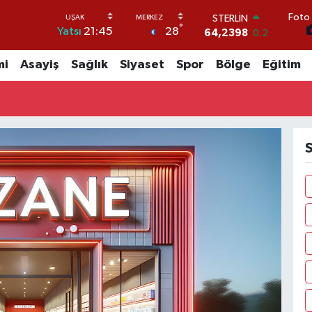
Foto 
STERLİN
°
28
Yatsı
21:45
64,2398
0.2
GRAM ALTIN
6513.94
0.32
mi
Asayiş
Sağlık
Siyaset
Spor
Bölge
Eğitim
BİST100
13.799
70
BITCOIN
64.643,95
0.16
DOLAR
S
47,6006
0.06
EURO
55,0250
0.02