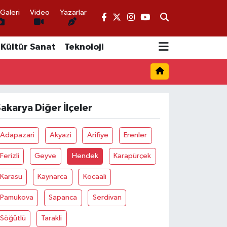
Galeri
Video
Yazarlar
Kültür Sanat
Teknoloji
akarya Diğer İlçeler
Adapazari
Akyazi
Arifiye
Erenler
Ferizli
Geyve
Hendek
Karapürçek
Karasu
Kaynarca
Kocaali
Pamukova
Sapanca
Serdivan
Söğütlü
Tarakli