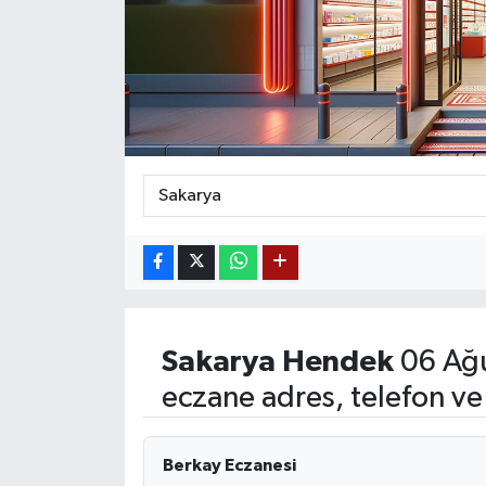
Siyaset
Teknoloji
Kültür Sanat
Muş
Hasköy
Korkut
Sakarya
Hendek
06 Ağu
Bulanık
eczane adres, telefon ve
Malazgirt
Berkay Eczanesi
Varto