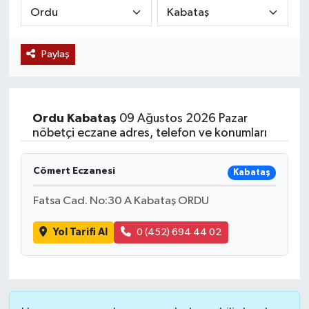
Siyaset
Paylaş
Teknoloji
Kültür Sanat
Ordu
Kabataş
09 Ağustos 2026 Pazar
Muş
nöbetçi eczane adres, telefon ve konumları
Hasköy
Cömert Eczanesi
Kabataş
Korkut
Fatsa Cad. No:30 A Kabataş ORDU
Yol Tarifi Al
0 (452) 694 44 02
Bulanık
Malazgirt
Varto