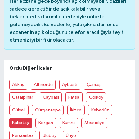
Her eczane gece boyunca açık olmayabilir, bazıları
sadece gerektiğinde açık kalabilir veya
beklenmedik durumlar nedeniyle nöbete
gelemeyebilir. Bu nedenle, yola çıkmadan önce
eczanenin açık olduğunu telefon aracılığıyla teyit
etmeniz iyi bir fikir olacaktır.
Ordu Diğer İlçeler
Akkuş
Altinordu
Aybasti
Çamaş
Çatalpinar
Çaybaşi
Fatsa
Gölköy
Gülyali
Gürgentepe
İkizce
Kabadüz
Kabataş
Korgan
Kumru
Mesudiye
Perşembe
Ulubey
Ünye