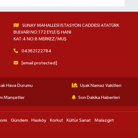
SUNAY MAHALLESİ İSTASYON CADDESİ ATATÜRK
BULVARI NO:172 EYLE İŞ HANI
KAT:4 NO:8 MERKEZ/MUŞ
04362122784
[email protected]
şak Hava Durumu
Uşak Namaz Vakitleri
m Manşetler
Son Dakika Haberleri
nomi
Gündem
Hasköy
Korkut
Kültür Sanat
Malazgirt