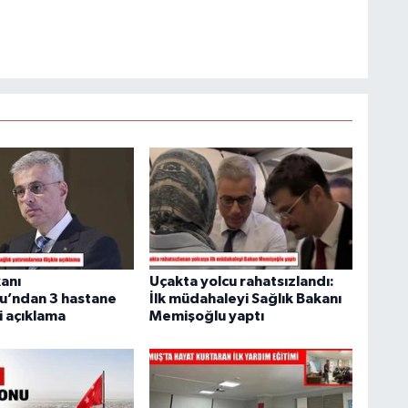
kanı
Uçakta yolcu rahatsızlandı:
u’ndan 3 hastane
İlk müdahaleyi Sağlık Bakanı
i açıklama
Memişoğlu yaptı