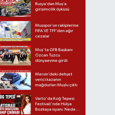
Rusya’dan Muş’a
girişimcilik öyküsü
Muşspor’un rakiplerine
FIFA VE TFF’den ağır
cezalar
Muş'ta GFB Başkanı
Özcan Tuzcu
dünyaevine girdi
Mersin’deki dehşet
verici kazanın
mağdurları Muşlu çıktı
Varto'da Koğ Tepesi
Festivali'nde Hülya
Bozkaya isyanı: Neden
davet edilmedi?