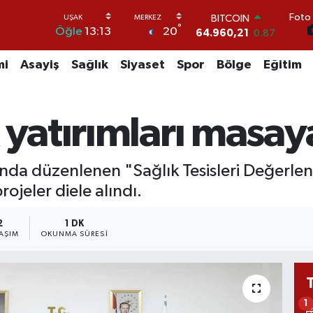
Foto 
BITCOIN
°
20
Öğle
13:13
64.960,21
0.87
DOLAR
47,7436
0.18
mi
Asayiş
Sağlık
Siyaset
Spor
Bölge
Eğitim
EURO
55,2510
0.32
STERLİN
 yatırımları masaya
64,4811
0.38
GRAM ALTIN
6660.55
0.03
BİST100
ğında düzenlenen "Sağlık Tesisleri Değerle
13.779
-14
rojeler diele alındı.
2
1 DK
AŞIM
OKUNMA SÜRESI
1