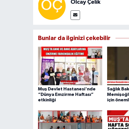
Olcay Çelik
Bunlar da ilginizi çekebilir
Muş Devlet Hastanesi'nde
Sağlık Ba
“Dünya Emzirme Haftası”
Memişoğl
etkinliği
için öneml