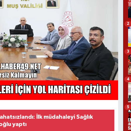
2
3
4
5
ahatsızlandı: İlk müdahaleyi Sağlık
ğlu yaptı