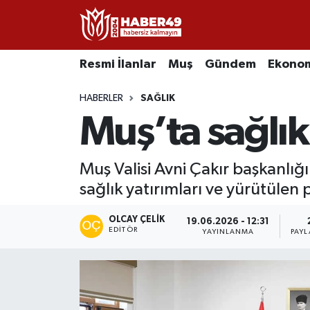
Resmi İlanlar
Uşak Nöbetçi Eczaneler
Resmi İlanlar
Muş
Gündem
Ekono
Asayiş
Uşak Hava Durumu
HABERLER
SAĞLIK
Muş’ta sağlık
Bölge
Uşak Namaz Vakitleri
Eğitim
Uşak Trafik Yoğunluk Haritası
Muş Valisi Avni Çakır başkanlı
sağlık yatırımları ve yürütülen p
Ekonomi
TFF 2.Lig Kırmızı Grup Puan Durumu ve Fikstür
OLCAY ÇELIK
19.06.2026 - 12:31
Sağlık
Tüm Manşetler
EDITÖR
YAYINLANMA
PAYL
Gündem
Son Dakika Haberleri
Spor
Haber Arşivi