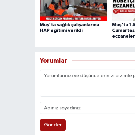
Muş’ta sağlık çalışanlarına
Muş'ta 1 
HAP eğitimi verildi
Cumartesi
eczaneler 
Yorumlar
Gönder