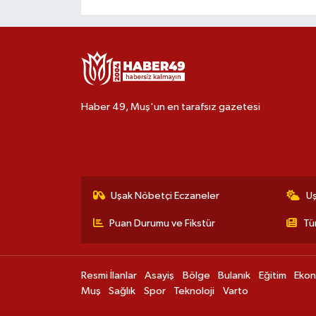
Haber 49, Muş'un en tarafsız gazetesi
Uşak Nöbetçi Eczaneler
U
Puan Durumu ve Fikstür
Tü
Resmi İlanlar
Asayiş
Bölge
Bulanık
Eğitim
Eko
Muş
Sağlık
Spor
Teknoloji
Varto