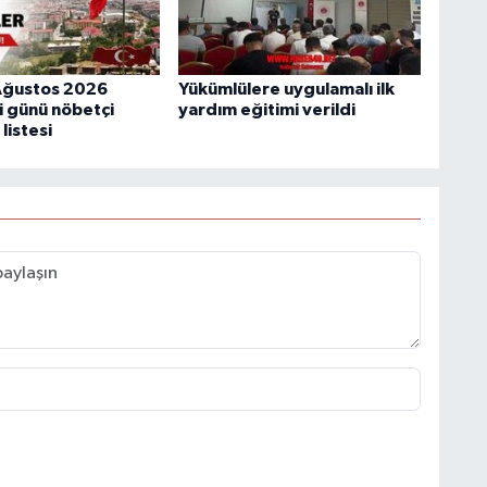
Ağustos 2026
Yükümlülere uygulamalı ilk
 günü nöbetçi
yardım eğitimi verildi
listesi