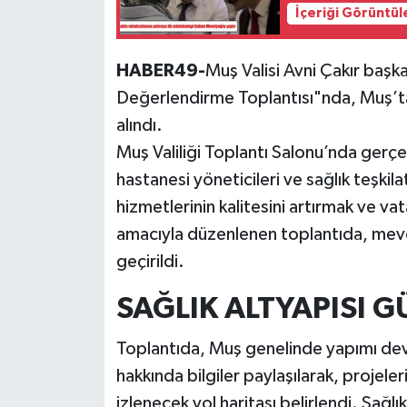
İçeriği Görüntül
HABER49-
Muş Valisi Avni Çakır başk
Değerlendirme Toplantısı"nda, Muş’taki
alındı.
Muş Valiliği Toplantı Salonu’nda gerçek
hastanesi yöneticileri ve sağlık teşkilatı
hizmetlerinin kalitesini artırmak ve v
amacıyla düzenlenen toplantıda, mevc
geçirildi.
SAĞLIK ALTYAPISI 
Toplantıda, Muş genelinde yapımı dev
hakkında bilgiler paylaşılarak, projeler
izlenecek yol haritası belirlendi. Sağlık