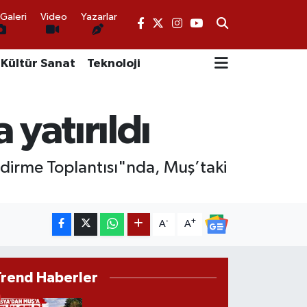
Galeri
Video
Yazarlar
Kültür Sanat
Teknoloji
 yatırıldı
ndirme Toplantısı"nda, Muş’taki
-
+
A
A
Trend Haberler