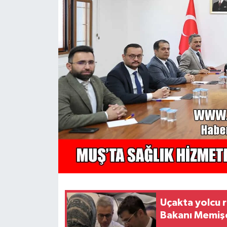
Siyaset
Teknoloji
Kültür Sanat
Muş
Hasköy
Korkut
Bulanık
Malazgirt
Uçakta yolcu r
Bakanı Memişo
Varto