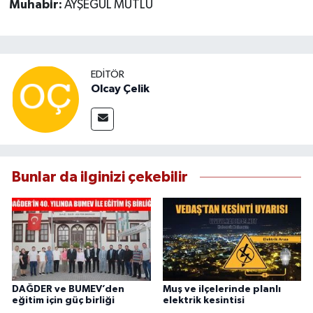
Muhabir:
AYŞEGÜL MUTLU
EDITÖR
Olcay Çelik
Bunlar da ilginizi çekebilir
DAĞDER ve BUMEV’den
Muş ve ilçelerinde planlı
eğitim için güç birliği
elektrik kesintisi