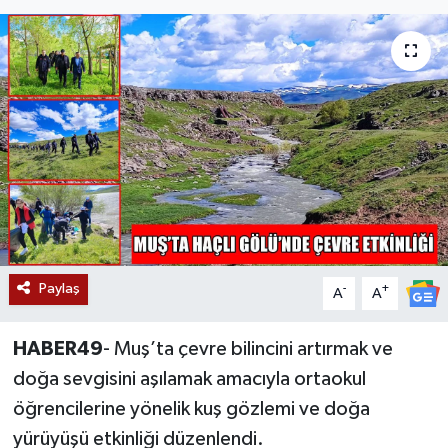
Siyaset
Teknoloji
Kültür Sanat
Muş
Hasköy
Paylaş
Korkut
-
+
A
A
Bulanık
HABER49
- Muş’ta çevre bilincini artırmak ve
doğa sevgisini aşılamak amacıyla ortaokul
Malazgirt
öğrencilerine yönelik kuş gözlemi ve doğa
yürüyüşü etkinliği düzenlendi.
Varto