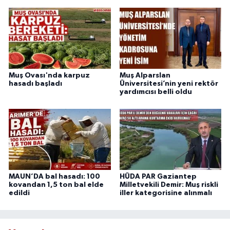
Muş Ovası'nda karpuz
Muş Alparslan
hasadı başladı
Üniversitesi’nin yeni rektör
yardımcısı belli oldu
MAUN’DA bal hasadı: 100
HÜDA PAR Gaziantep
kovandan 1,5 ton bal elde
Milletvekili Demir: Muş riskli
edildi
iller kategorisine alınmalı