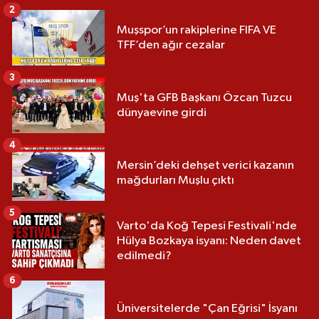
2
Muşspor’un rakiplerine FIFA VE
TFF’den ağır cezalar
3
Muş'ta GFB Başkanı Özcan Tuzcu
dünyaevine girdi
4
Mersin’deki dehşet verici kazanın
mağdurları Muşlu çıktı
5
Varto'da Koğ Tepesi Festivali'nde
Hülya Bozkaya isyanı: Neden davet
edilmedi?
6
Üniversitelerde "Çan Eğrisi" İsyanı