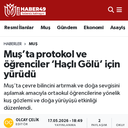
Resmi İlanlar
Uşak Nöbetçi Eczaneler
Resmi İlanlar
Muş
Gündem
Ekonomi
Asayiş
Asayiş
Uşak Hava Durumu
HABERLER
MUŞ
Bölge
Uşak Namaz Vakitleri
Muş’ta protokol ve
öğrenciler ‘Haçlı Gölü’ için
Eğitim
Uşak Trafik Yoğunluk Haritası
yürüdü
Ekonomi
TFF 2.Lig Kırmızı Grup Puan Durumu ve Fikstür
Muş’ta çevre bilincini artırmak ve doğa sevgisini
aşılamak amacıyla ortaokul öğrencilerine yönelik
Sağlık
Tüm Manşetler
kuş gözlemi ve doğa yürüyüşü etkinliği
düzenlendi.
Gündem
Son Dakika Haberleri
OLCAY ÇELIK
17.05.2026 - 18:49
2
3
Spor
Haber Arşivi
EDITÖR
YAYINLANMA
PAYLAŞIM
OKUNM