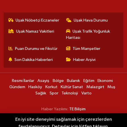
Uşak Nöbetçi Eczaneler
Uşak Hava Durumu
Uşak Namaz Vakitleri
Uşak Trafik Yoğunluk
Haritası
Puan Durumu ve Fikstür
Tüm Manşetler
Son Dakika Haberleri
Haber Arşivi
Resmi İlanlar
Asayiş
Bölge
Bulanık
Eğitim
Ekonomi
Gündem
Hasköy
Korkut
Kültür Sanat
Malazgirt
Muş
Sağlık
Spor
Teknoloji
Varto
Haber Yazılımı:
TE Bilişim
En iyi site deneyimi sağlamak için çerezlerden
Muşspor yeni sezonun ilk hazırlık maçına
00:20
faydalanıyoruz. Detaylar için lütfen tıklayın.