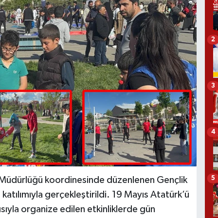
2
3
4
5
l Müdürlüğü koordinesinde düzenlenen Gençlik
 katılımıyla gerçekleştirildi. 19 Mayıs Atatürk’ü
ıyla organize edilen etkinliklerde gün