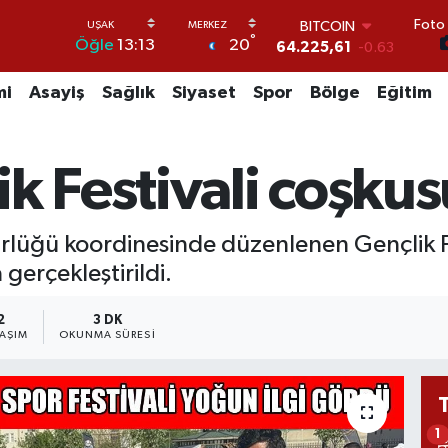
Foto 
DOLAR
°
20
Öğle
13:13
47,7143
0.16
EURO
55,0317
-0.02
mi
Asayiş
Sağlık
Siyaset
Spor
Bölge
Eğitim
STERLİN
64,2463
0.07
GRAM ALTIN
k Festivali coşkus
6510.40
0.45
BİST100
13.799
70
BITCOIN
rlüğü koordinesinde düzenlenen Gençlik Fes
64.225,61
-0.63
gerçekleştirildi.
2
3 DK
LAŞIM
OKUNMA SÜRESI
1