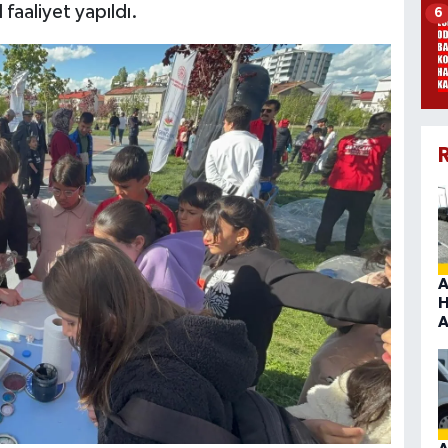
faaliyet yapıldı.
6
R
A
H
A