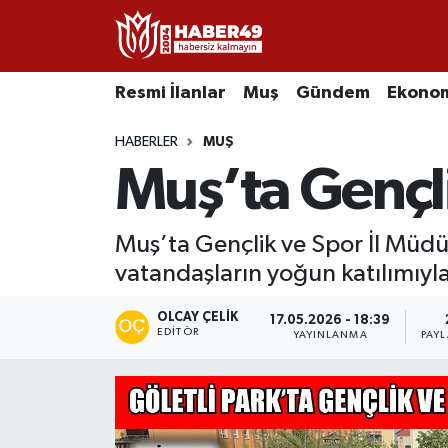
Resmi İlanlar
Uşak Nöbetçi Eczaneler
Resmi İlanlar
Muş
Gündem
Ekono
Asayiş
Uşak Hava Durumu
HABERLER
MUŞ
Muş’ta Gençli
Bölge
Uşak Namaz Vakitleri
Eğitim
Uşak Trafik Yoğunluk Haritası
Muş’ta Gençlik ve Spor İl Müdü
vatandaşların yoğun katılımıyla 
Ekonomi
TFF 2.Lig Kırmızı Grup Puan Durumu ve Fikstür
OLCAY ÇELIK
17.05.2026 - 18:39
Sağlık
Tüm Manşetler
EDITÖR
YAYINLANMA
PAY
Gündem
Son Dakika Haberleri
Spor
Haber Arşivi