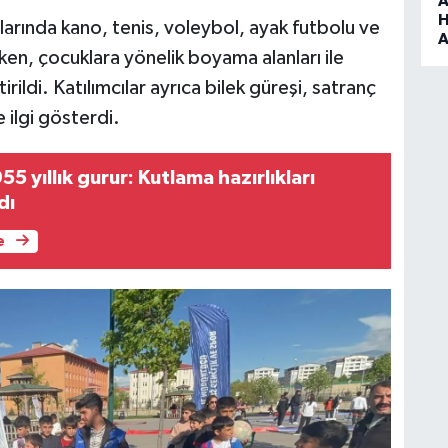
A
H
alarında kano, tenis, voleybol, ayak futbolu ve
A
ken, çocuklara yönelik boyama alanları ile
irildi. Katılımcılar ayrıca bilek güreşi, satranç
e ilgi gösterdi.
5 yıllık gurur: Kutlama hazırlıkları
dı
e