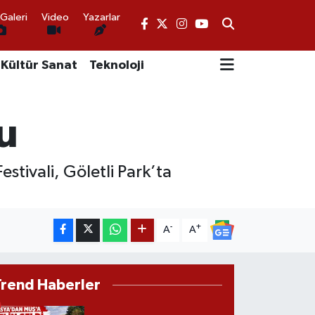
Galeri
Video
Yazarlar
Kültür Sanat
Teknoloji
u
tivali, Göletli Park’ta
-
+
A
A
Trend Haberler