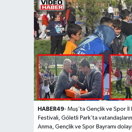
Siyaset
Teknoloji
Kültür Sanat
Muş
Hasköy
Korkut
Bulanık
HABER49
- Muş’ta Gençlik ve Spor İ
Malazgirt
Festivali, Göletli Park’ta vatandaşların
Anma, Gençlik ve Spor Bayramı dolayıs
Varto