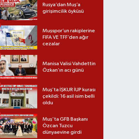
Rusya’dan Muş’a
girişimcilik öyküsü
Muşspor’un rakiplerine
FIFA VE TFF’den ağır
cezalar
Manisa Valisi Vahdettin
Özkan’ın acı günü
Muş’ta İŞKUR İUP kurası
çekildi: 16 asil isim belli
oldu
Muş'ta GFB Başkanı
Özcan Tuzcu
dünyaevine girdi