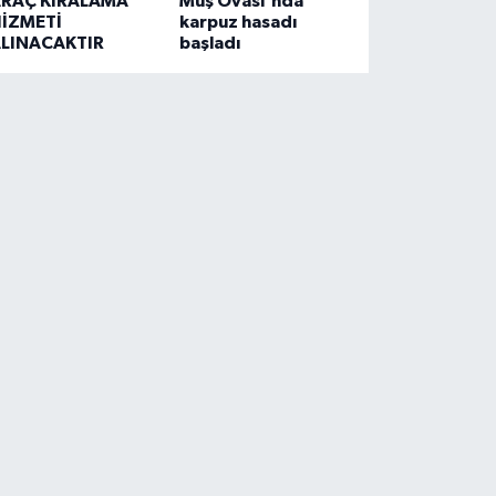
RAÇ KİRALAMA
Muş Ovası'nda
İZMETİ
karpuz hasadı
LINACAKTIR
başladı