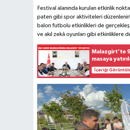
Festival alanında kurulan etkinlik nokt
paten gibi spor aktiviteleri düzenlenir
balon futbolu etkinlikleri de gerçekleşt
ve akıl zekâ oyunları gibi etkinliklere d
Malazgirt’te 95
masaya yatırıl
İçeriği Görüntül