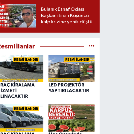
Bulanık Esnaf Odası
Başkanı Ersin Koşuncu
kalp krizine yenik düştü
esmi İlanlar
RESMİ İLANDIR
RESMİ İLANDIR
RAÇ KİRALAMA
LED PROJEKTÖR
İZMETİ
YAPTIRILACAKTIR
LINACAKTIR
RESMİ İLANDIR