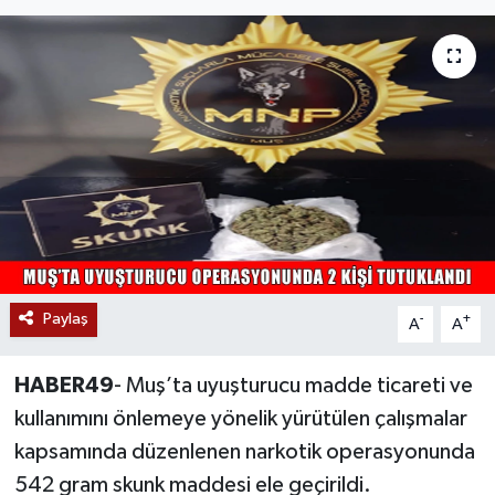
Siyaset
Teknoloji
Kültür Sanat
Muş
Hasköy
Paylaş
Korkut
-
+
A
A
Bulanık
HABER49
- Muş’ta uyuşturucu madde ticareti ve
kullanımını önlemeye yönelik yürütülen çalışmalar
Malazgirt
kapsamında düzenlenen narkotik operasyonunda
542 gram skunk maddesi ele geçirildi.
Varto