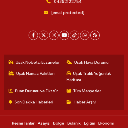
04362122784
[email protected]
Uşak Nöbetçi Eczaneler
Uşak Hava Durumu
Uşak Namaz Vakitleri
Uşak Trafik Yoğunluk
Haritası
Puan Durumu ve Fikstür
Tüm Manşetler
Son Dakika Haberleri
Haber Arşivi
Resmi İlanlar
Asayiş
Bölge
Bulanık
Eğitim
Ekonomi