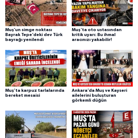
Muş’un simge noktası
Muş'ta oto ustasından
Bayrak Tepe’deki dev Türk
kritik uyarı: Bu ihmal
bayrağı yenilendi
aracınızı yakabilir!
Muş’ta karpuz tarlalarında
Ankara’da Muş ve Kayseri
bereket mesaisi
ailelerini buluşturan
görkemli düğün