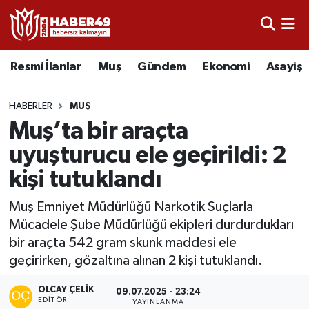
Resmi İlanlar
Uşak Nöbetçi Eczaneler
Resmi İlanlar
Muş
Gündem
Ekonomi
Asayiş
Asayiş
Uşak Hava Durumu
HABERLER
MUŞ
Bölge
Uşak Namaz Vakitleri
Muş’ta bir araçta
uyuşturucu ele geçirildi: 2
Eğitim
Uşak Trafik Yoğunluk Haritası
kişi tutuklandı
Ekonomi
TFF 2.Lig Kırmızı Grup Puan Durumu ve Fikstür
Muş Emniyet Müdürlüğü Narkotik Suçlarla
Mücadele Şube Müdürlüğü ekipleri durdurdukları
Sağlık
Tüm Manşetler
bir araçta 542 gram skunk maddesi ele
geçirirken, gözaltına alınan 2 kişi tutuklandı.
Gündem
Son Dakika Haberleri
OLCAY ÇELIK
09.07.2025 - 23:24
Spor
Haber Arşivi
EDITÖR
YAYINLANMA