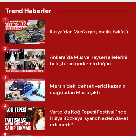
Trend Haberler
1
Rusya’dan Muş’a girişimcilik öyküsü
2
Ankara’da Muş ve Kayseri ailelerini
buluşturan görkemli düğün
3
Mersin’deki dehşet verici kazanın
mağdurları Muşlu çıktı
4
Varto'da Koğ Tepesi Festivali'nde
Hülya Bozkaya isyanı: Neden davet
edilmedi?
5