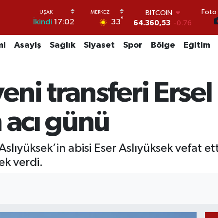
Foto 
BITCOIN
°
33
İkindi
17:02
64.360,53
-0.76
DOLAR
47,7069
0.17
mi
Asayiş
Sağlık
Siyaset
Spor
Bölge
Eğitim
EURO
55,0265
0.01
STERLİN
ni transferi Ersel
64,1897
0.02
GRAM ALTIN
6618.49
2.12
 acı günü
BİST100
13.887
64
lıyüksek’in abisi Eser Aslıyüksek vefat ett
k verdi.