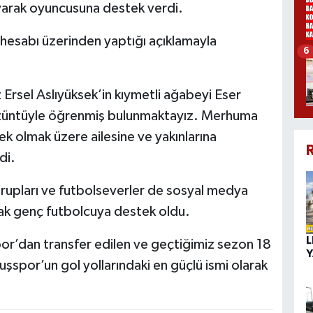
ayarak oyuncusuna destek verdi.
esabı üzerinden yaptığı açıklamayla
6
rsel Aslıyüksek’in kıymetli ağabeyi Eser
r üzüntüyle öğrenmiş bulunmaktayız. Merhuma
ek olmak üzere ailesine ve yakınlarına
R
di.
grupları ve futbolseverler de sosyal medya
rak genç futbolcuya destek oldu.
L
dan transfer edilen ve geçtiğimiz sezon 18
Y
uşspor’un gol yollarındaki en güçlü ismi olarak