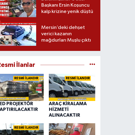
Başkanı Ersin Koşuncu
kalp krizine yenik düştü
Mersin’deki dehşet
verici kazanın
mağdurları Muşlu çıktı
esmi İlanlar
RESMİ İLANDIR
RESMİ İLANDIR
ED PROJEKTÖR
ARAÇ KİRALAMA
APTIRILACAKTIR
HİZMETİ
ALINACAKTIR
RESMİ İLANDIR