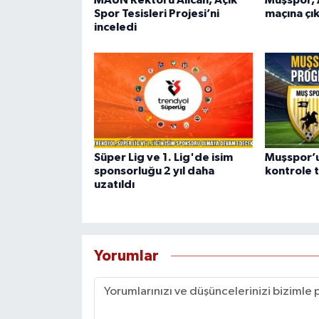
MAUN Rektörü Alican, Açık
Muşspor, A
Spor Tesisleri Projesi’ni
maçına çı
inceledi
Süper Lig ve 1. Lig'de isim
Muşspor’u
sponsorluğu 2 yıl daha
kontrole t
uzatıldı
Yorumlar