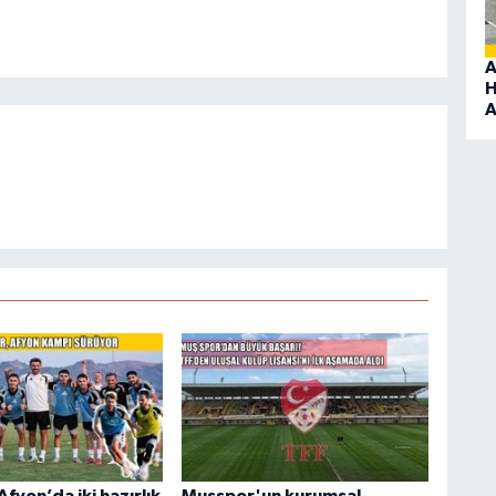
A
H
A