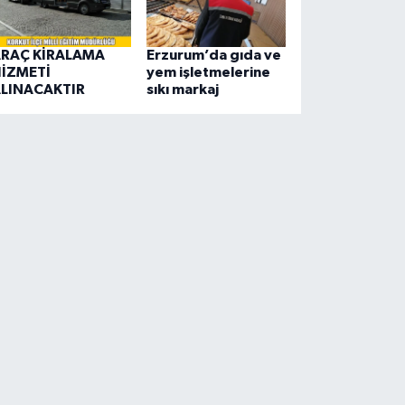
RAÇ KİRALAMA
Erzurum’da gıda ve
İZMETİ
yem işletmelerine
LINACAKTIR
sıkı markaj