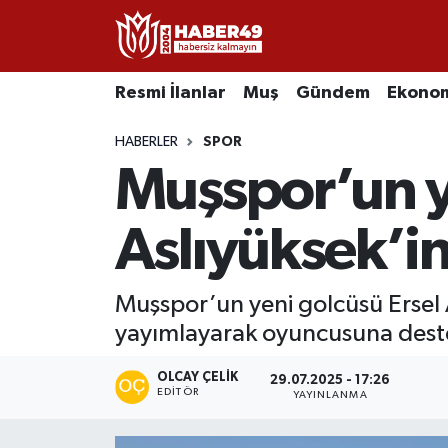
Resmi İlanlar
Uşak Nöbetçi Eczaneler
Resmi İlanlar
Muş
Gündem
Ekono
Asayiş
Uşak Hava Durumu
HABERLER
SPOR
Muşspor’un ye
Bölge
Uşak Namaz Vakitleri
Eğitim
Uşak Trafik Yoğunluk Haritası
Aslıyüksek’in
Ekonomi
TFF 2.Lig Kırmızı Grup Puan Durumu ve Fikstür
Muşspor’un yeni golcüsü Ersel As
yayımlayarak oyuncusuna deste
Sağlık
Tüm Manşetler
OLCAY ÇELIK
Gündem
Son Dakika Haberleri
29.07.2025 - 17:26
EDITÖR
YAYINLANMA
Spor
Haber Arşivi