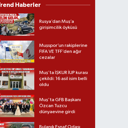
Trend Haberler
Rusya’dan Muş’a
girişimcilik öyküsü
Muşspor’un rakiplerine
FIFA VE TFF’den ağır
cezalar
Muş’ta İŞKUR İUP kurası
çekildi: 16 asil isim belli
oldu
Muş'ta GFB Başkanı
Özcan Tuzcu
dünyaevine girdi
Bulanık Esnaf Odası