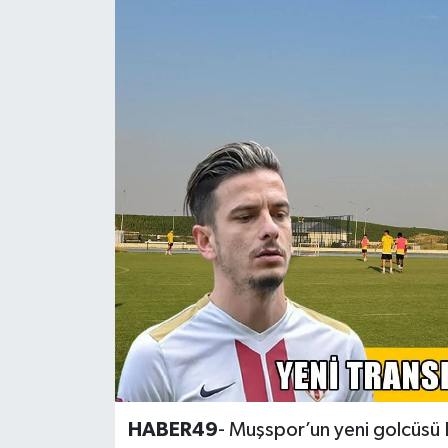
Siyaset
Teknoloji
Kültür Sanat
Muş
Hasköy
Korkut
Bulanık
Malazgirt
HABER49
- Muşspor’un yeni golcüsü E
Varto