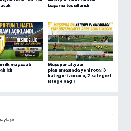
fyon’da iki hazırlık
Muşspor'un kurumsal
kacak
başarısı tescillendi
n ilk maç saati
Muşspor altyapı
akıldı
planlamasında yeni rota: 3
kategori zorunlu, 2 kategori
isteğe bağlı