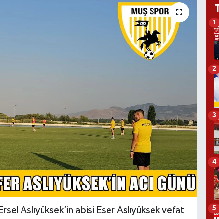
1
2
3
4
5
rsel Aslıyüksek’in abisi Eser Aslıyüksek vefat