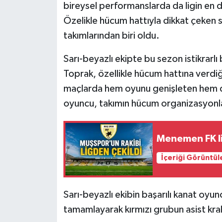
bireysel performanslarda da ligin en di
Özelikle hücum hattıyla dikkat çeken s
takımlarından biri oldu.
Sarı-beyazlı ekipte bu sezon istikrar
Toprak, özellikle hücum hattına verdiğ
maçlarda hem oyunu genişleten hem de
oyuncu, takımın hücum organizasyonla
Menemen FK li
İçeriği Görüntül
Sarı-beyazlı ekibin başarılı kanat oyu
tamamlayarak kırmızı grubun asist krallı