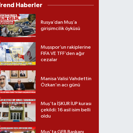
Trend Haberler
Rusya’dan Muş’a
girişimcilik öyküsü
Muşspor’un rakiplerine
FIFA VE TFF’den ağır
cezalar
Manisa Valisi Vahdettin
Özkan’ın acı günü
Muş’ta İŞKUR İUP kurası
çekildi: 16 asil isim belli
oldu
Muş'ta GFB Başkanı