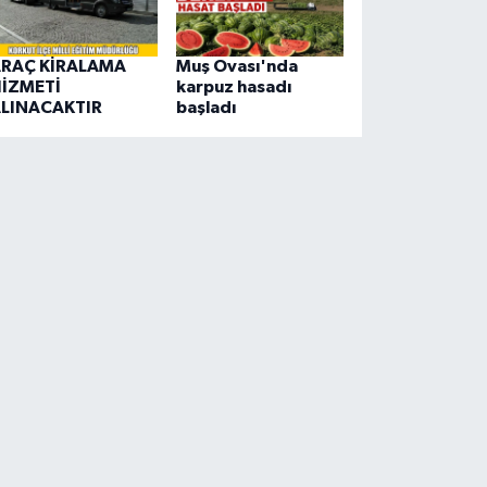
RAÇ KİRALAMA
Muş Ovası'nda
İZMETİ
karpuz hasadı
LINACAKTIR
başladı