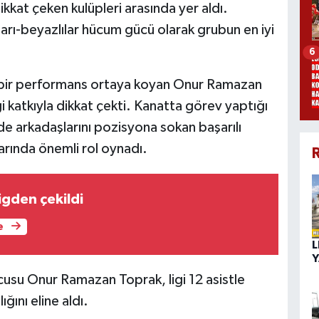
kkat çeken kulüpleri arasında yer aldı.
arı-beyazlılar hücum gücü olarak grubun en iyi
6
lı bir performans ortaya koyan Onur Ramazan
i katkıyla dikkat çekti. Kanatta görev yaptığı
 arkadaşlarını pozisyona sokan başarılı
rında önemli rol oynadı.
R
gden çekildi
e
L
Y
ncusu Onur Ramazan Toprak, ligi 12 asistle
ğını eline aldı.