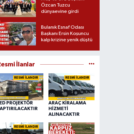
Özcan Tuzcu
dünyaevine girdi
Bulanık Esnaf Odası
Başkanı Ersin Koşuncu
kalp krizine yenik düştü
esmi İlanlar
RESMİ İLANDIR
RESMİ İLANDIR
ED PROJEKTÖR
ARAÇ KİRALAMA
APTIRILACAKTIR
HİZMETİ
ALINACAKTIR
RESMİ İLANDIR