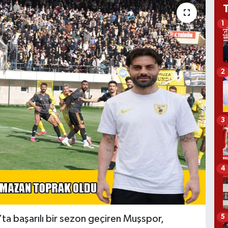
1
2
3
4
5
’ta başarılı bir sezon geçiren Muşspor,