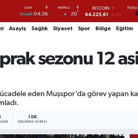
Foto 
BITCOIN
°
20
İmsak
04:26
64.225,61
-0.63
DOLAR
47,6704
0
mi
Asayiş
Sağlık
Siyaset
Spor
Bölge
Eğitim
EURO
55,0406
-0.08
STERLİN
prak sezonu 12 asi
64,2143
0
GRAM ALTIN
6510.40
0.45
BİST100
13.799
70
a mücadele eden Muşspor’da görev yapan 
mladı.
3
1 DK
AŞIM
OKUNMA SÜRESI