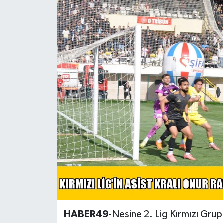
Siyaset
Teknoloji
Kültür Sanat
Muş
Hasköy
Korkut
Bulanık
Malazgirt
HABER49
-Nesine 2. Lig Kırmızı Grup
Varto