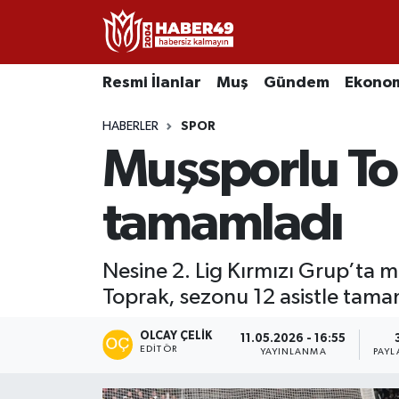
Resmi İlanlar
Uşak Nöbetçi Eczaneler
Resmi İlanlar
Muş
Gündem
Ekono
Asayiş
Uşak Hava Durumu
HABERLER
SPOR
Muşsporlu To
Bölge
Uşak Namaz Vakitleri
Eğitim
Uşak Trafik Yoğunluk Haritası
tamamladı
Ekonomi
TFF 2.Lig Kırmızı Grup Puan Durumu ve Fikstür
Nesine 2. Lig Kırmızı Grup’t
Toprak, sezonu 12 asistle tama
Sağlık
Tüm Manşetler
OLCAY ÇELIK
Gündem
Son Dakika Haberleri
11.05.2026 - 16:55
EDITÖR
YAYINLANMA
PAYL
Spor
Haber Arşivi