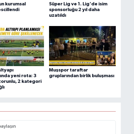
un kurumsal
Süper Lig ve 1. Lig'de isim
escillendi
sponsorluğu 2 yıl daha
uzatıldı
ltyapı
Muşspor taraftar
ında yeni rota: 3
gruplarından birlik buluşması
zorunlu, 2 kategori
lı