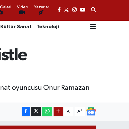
Galeri
Video
Yazarlar
Kültür Sanat
Teknoloji
stle
kanat oyuncusu Onur Ramazan
-
+
A
A