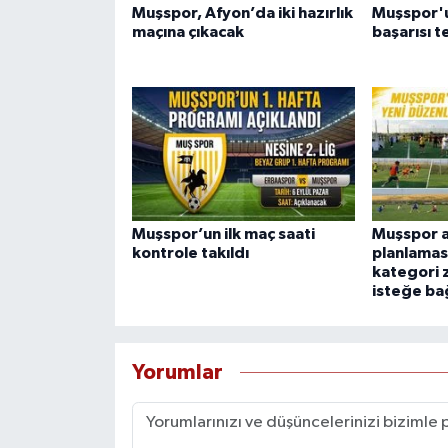
Muşspor, Afyon’da iki hazırlık
Muşspor'
maçına çıkacak
başarısı t
Muşspor’un ilk maç saati
Muşspor a
kontrole takıldı
planlamas
kategori 
isteğe bağ
Yorumlar