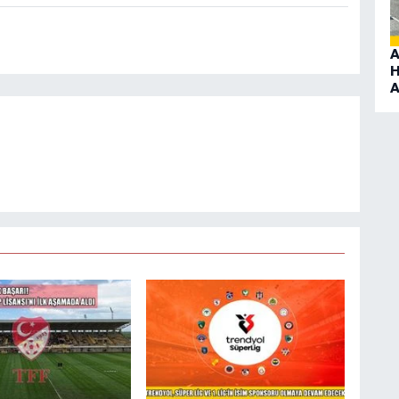
A
H
A