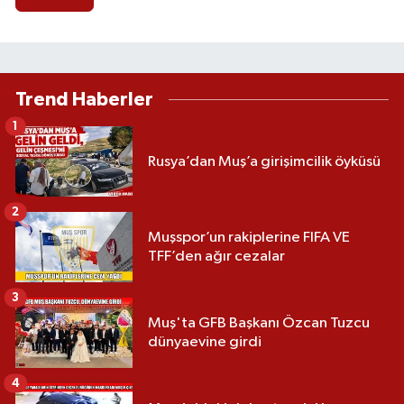
Trend Haberler
1
Rusya’dan Muş’a girişimcilik öyküsü
2
Muşspor’un rakiplerine FIFA VE
TFF’den ağır cezalar
3
Muş'ta GFB Başkanı Özcan Tuzcu
dünyaevine girdi
4