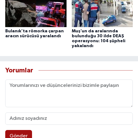
Bulanık’ta römorka çarpan
Muş’un da aralarında
aracın sürücüsü yaralandı
bulunduğu 30 ilde DEAŞ
operasyonu: 104 şüpheli
yakalandı
Yorumlar
Gönder