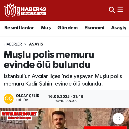
Resmi İlanlar
Uşak Nöbetçi Eczaneler
Resmi İlanlar
Muş
Gündem
Ekonomi
Asayiş
Asayiş
Uşak Hava Durumu
HABERLER
ASAYIŞ
Bölge
Uşak Namaz Vakitleri
Muşlu polis memuru
evinde ölü bulundu
Eğitim
Uşak Trafik Yoğunluk Haritası
İstanbul’un Avcılar İlçesi’nde yaşayan Muşlu polis
Ekonomi
TFF 2.Lig Kırmızı Grup Puan Durumu ve Fikstür
memuru Kadir Şahin, evinde ölü bulundu.
Sağlık
Tüm Manşetler
OLCAY ÇELIK
16.06.2025 - 21:49
EDITÖR
YAYINLANMA
Gündem
Son Dakika Haberleri
Spor
Haber Arşivi