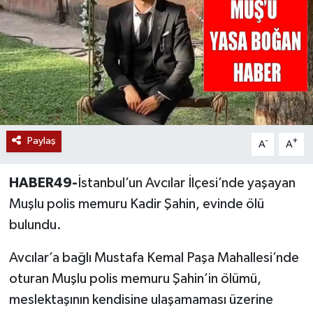
Siyaset
Teknoloji
Kültür Sanat
Muş
Paylaş
-
+
A
A
Hasköy
HABER49-
İstanbul’un Avcılar İlçesi’nde yaşayan
Korkut
Muşlu polis memuru Kadir Şahin, evinde ölü
bulundu.
Bulanık
Avcılar’a bağlı Mustafa Kemal Paşa Mahallesi’nde
Malazgirt
oturan Muşlu polis memuru Şahin’in ölümü,
meslektaşının kendisine ulaşamaması üzerine
Varto