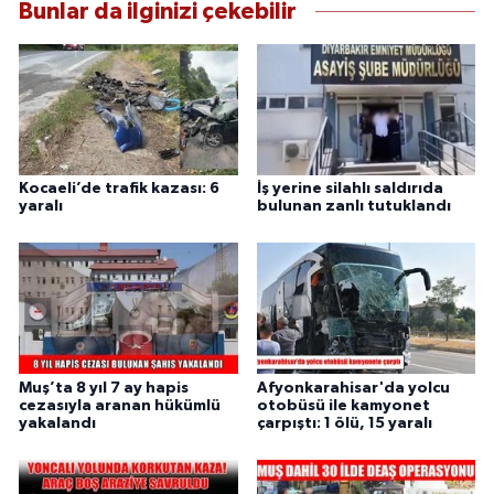
Bunlar da ilginizi çekebilir
Kocaeli’de trafik kazası: 6
İş yerine silahlı saldırıda
yaralı
bulunan zanlı tutuklandı
Muş’ta 8 yıl 7 ay hapis
Afyonkarahisar'da yolcu
cezasıyla aranan hükümlü
otobüsü ile kamyonet
yakalandı
çarpıştı: 1 ölü, 15 yaralı