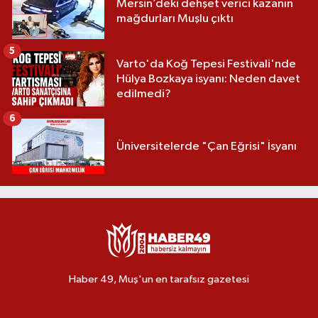
Mersin’deki dehşet verici kazanın
mağdurları Muşlu çıktı
5
Varto'da Koğ Tepesi Festivali'nde
Hülya Bozkaya isyanı: Neden davet
edilmedi?
6
Üniversitelerde "Çan Eğrisi" İsyanı
Haber 49, Muş'un en tarafsız gazetesi