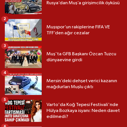
Rusya’dan Muş’a girişimcilik öyküsü
2
Muşspor’un rakiplerine FIFA VE
TFF’den ağır cezalar
3
Muş'ta GFB Başkanı Özcan Tuzcu
dünyaevine girdi
4
Mersin’deki dehşet verici kazanın
mağdurları Muşlu çıktı
5
Varto'da Koğ Tepesi Festivali'nde
Hülya Bozkaya isyanı: Neden davet
edilmedi?
6