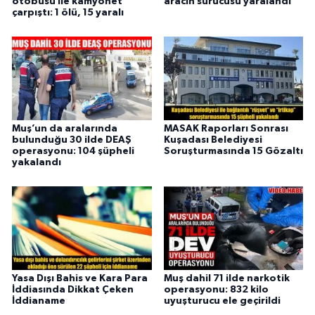
otobüsü ile kamyonet
aracın sürücüsü yaralandı
çarpıştı: 1 ölü, 15 yaralı
Muş’un da aralarında
MASAK Raporları Sonrası
bulunduğu 30 ilde DEAŞ
Kuşadası Belediyesi
operasyonu: 104 şüpheli
Soruşturmasında 15 Gözaltı
yakalandı
Yasa Dışı Bahis ve Kara Para
Muş dahil 71 ilde narkotik
İddiasında Dikkat Çeken
operasyonu: 832 kilo
İddianame
uyuşturucu ele geçirildi