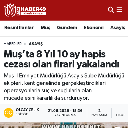
Resmi İlanlar
Uşak Nöbetçi Eczaneler
Resmi İlanlar
Muş
Gündem
Ekonomi
Asayiş
Asayiş
Uşak Hava Durumu
HABERLER
ASAYIŞ
Bölge
Uşak Namaz Vakitleri
Muş’ta 8 Yıl 10 ay hapis
cezası olan firari yakalandı
Eğitim
Uşak Trafik Yoğunluk Haritası
Muş İl Emniyet Müdürlüğü Asayiş Şube Müdürlüğü
Ekonomi
TFF 2.Lig Kırmızı Grup Puan Durumu ve Fikstür
ekipleri, kent genelinde gerçekleştirdikleri
operasyonlarla suç ve suçlularla olan
Sağlık
Tüm Manşetler
mücadelesini kararlılıkla sürdürüyor.
Gündem
Son Dakika Haberleri
OLCAY ÇELIK
21.06.2026 - 15:36
2
1
EDITÖR
YAYINLANMA
PAYLAŞIM
OKUNM
Spor
Haber Arşivi