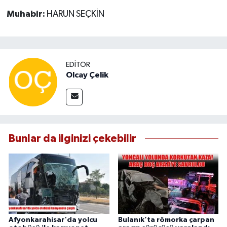
Muhabir:
HARUN SEÇKİN
EDITÖR
Olcay Çelik
Bunlar da ilginizi çekebilir
Afyonkarahisar'da yolcu
Bulanık’ta römorka çarpan