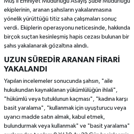
Muş İl Emniyet Müdürlüğü Asayiş Şube Müdürlüğü
ekiplerinin, aranan şahısların yakalanmasına
yönelik yürüttüğü titiz saha çalışmaları sonuç
verdi. Ekiplerin operasyonu neticesinde, hakkında
birçok suçtan kesinleşmiş hapis cezası bulunan bir
şahıs yakalanarak gözaltına alındı.
UZUN SÜREDİR ARANAN FİRARİ
YAKALANDI
Yapılan incelemeler sonucunda şahsın, "aile
hukukundan kaynaklanan yükümlülüğün ihlali",
"hükümlü veya tutuklunun kaçması", "kadına karşı
basit yaralama", "kullanmak için uyuşturucu veya
uyarıcı madde satın almak, kabul etmek,
bulundurmak veya kullanmak" ve "basit yaralama"