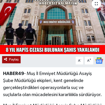
Siyaset
Teknoloji
Kültür Sanat
Muş
Hasköy
Paylaş
-
+
A
A
Korkut
HABER49
- Muş İl Emniyet Müdürlüğü Asayiş
Bulanık
Şube Müdürlüğü ekipleri, kent genelinde
gerçekleştirdikleri operasyonlarla suç ve
Malazgirt
suçlularla olan mücadelesini kararlılıkla sürdürüyor.
Varto