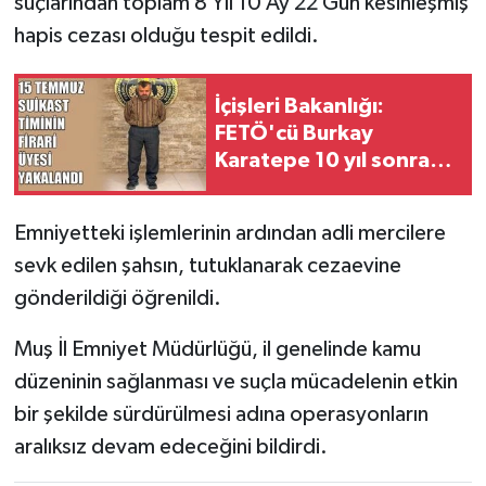
suçlarından toplam 8 Yıl 10 Ay 22 Gün kesinleşmiş
hapis cezası olduğu tespit edildi.
İçişleri Bakanlığı:
FETÖ'cü Burkay
Karatepe 10 yıl sonra
yakalandı
Emniyetteki işlemlerinin ardından adli mercilere
sevk edilen şahsın, tutuklanarak cezaevine
gönderildiği öğrenildi.
Muş İl Emniyet Müdürlüğü, il genelinde kamu
düzeninin sağlanması ve suçla mücadelenin etkin
bir şekilde sürdürülmesi adına operasyonların
aralıksız devam edeceğini bildirdi.