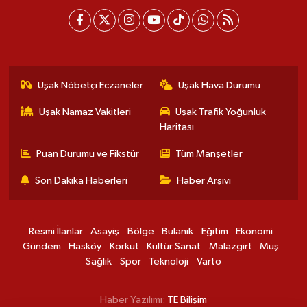
Uşak Nöbetçi Eczaneler
Uşak Hava Durumu
Uşak Namaz Vakitleri
Uşak Trafik Yoğunluk
Haritası
Puan Durumu ve Fikstür
Tüm Manşetler
Son Dakika Haberleri
Haber Arşivi
Resmi İlanlar
Asayiş
Bölge
Bulanık
Eğitim
Ekonomi
Gündem
Hasköy
Korkut
Kültür Sanat
Malazgirt
Muş
Sağlık
Spor
Teknoloji
Varto
Haber Yazılımı:
TE Bilişim