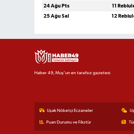
24 Ağu Pts
11 Rebiu
25 Ağu Sal
12 Rebiu
Haber 49, Muş'un en tarafsız gazetesi
Uşak Nöbetçi Eczaneler
U
Puan Durumu ve Fikstür
Tü