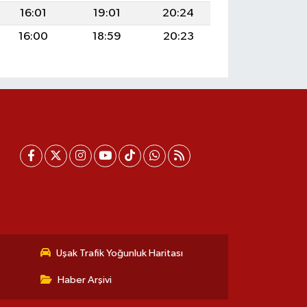
16:01
19:01
20:24
16:00
18:59
20:23
Uşak Trafik Yoğunluk Haritası
Haber Arşivi