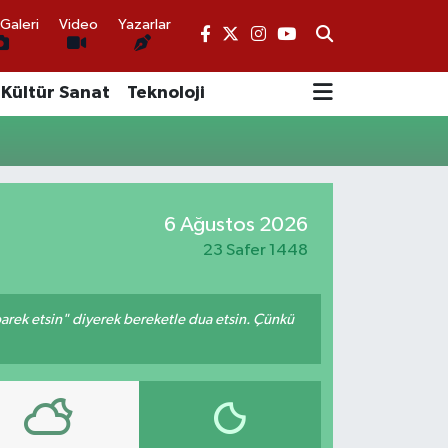
Galeri
Video
Yazarlar
Kültür Sanat
Teknoloji
6 Ağustos 2026
23 Safer 1448
arek etsin" diyerek bereketle dua etsin. Çünkü