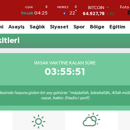
Foto 
BITCOIN
°
22
İmsak
04:25
64.927,78
1.32
DOLAR
47,5894
0.08
mi
Asayiş
Sağlık
Siyaset
Spor
Bölge
Eğitim
EURO
55,0398
-0.02
tleri
STERLİN
64,1581
0.16
GRAM ALTIN
6508.83
4.44
İMSAK VAKTINE KALAN SÜRE
BİST100
03:55:51
13.703
11
rdeşinde hoşuna giden bir şey görürse "mâşâallah, bârekallâh, Allah müb
nazar, haktır. (Hadis-i şerif)