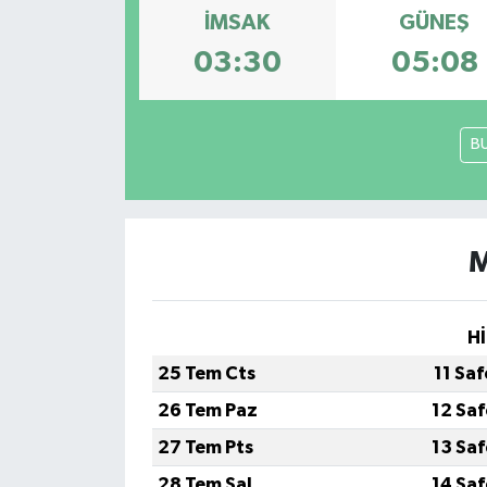
İMSAK
GÜNEŞ
Siyaset
03:30
05:08
Teknoloji
B
Kültür Sanat
Muş
M
Hasköy
Korkut
Hİ
Bulanık
25 Tem Cts
11 Sa
26 Tem Paz
12 Sa
Malazgirt
27 Tem Pts
13 Sa
Varto
28 Tem Sal
14 Sa