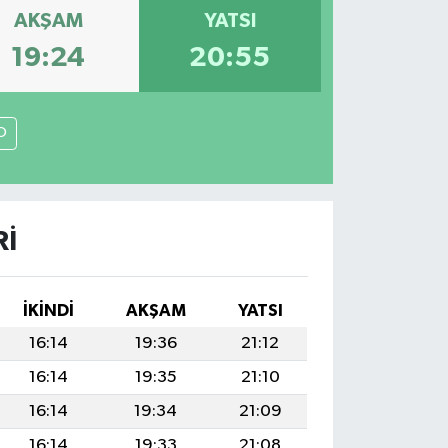
AKŞAM
YATSI
19:24
20:55
O
RI
İKINDI
AKŞAM
YATSI
16:14
19:36
21:12
16:14
19:35
21:10
16:14
19:34
21:09
16:14
19:33
21:08