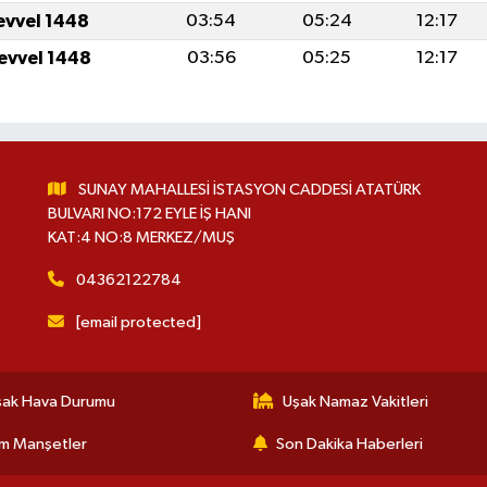
levvel 1448
03:54
05:24
12:17
levvel 1448
03:56
05:25
12:17
SUNAY MAHALLESİ İSTASYON CADDESİ ATATÜRK
BULVARI NO:172 EYLE İŞ HANI
KAT:4 NO:8 MERKEZ/MUŞ
04362122784
[email protected]
şak Hava Durumu
Uşak Namaz Vakitleri
m Manşetler
Son Dakika Haberleri