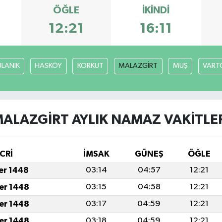
ÖĞLE
İKINDI
12:21
16:11
ULANIK
HASKÖY
KORKUT
MALAZGİRT
MUŞ
VART
ALAZGİRT AYLIK NAMAZ VAKITLE
CRİ
İMSAK
GÜNEŞ
ÖĞLE
fer 1448
03:14
04:57
12:21
fer 1448
03:15
04:58
12:21
fer 1448
03:17
04:59
12:21
fer 1448
03:18
04:59
12:21