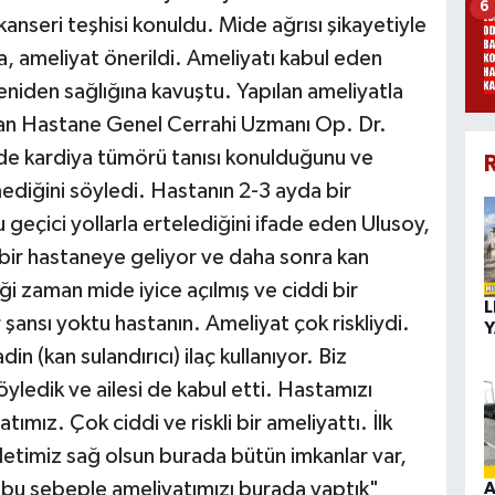
6
nseri teşhisi konuldu. Mide ağrısı şikayetiyle
 ameliyat önerildi. Ameliyatı kabul eden
eniden sağlığına kavuştu. Yapılan ameliyatla
unan Hastane Genel Cerrahi Uzmanı Op. Dr.
e kardiya tümörü tanısı konulduğunu ve
R
ediğini söyledi. Hastanın 2-3 ayda bir
 geçici yollarla ertelediğini ifade eden Ulusoy,
ir hastaneye geliyor ve daha sonra kan
ği zaman mide iyice açılmış ve ciddi bir
L
şansı yoktu hastanın. Ameliyat çok riskliydi.
Y
 (kan sulandırıcı) ilaç kullanıyor. Biz
öyledik ve ailesi de kabul etti. Hastamızı
ımız. Çok ciddi ve riskli bir ameliyattı. İlk
letimiz sağ olsun burada bütün imkanlar var,
de bu sebeple ameliyatımızı burada yaptık"
A