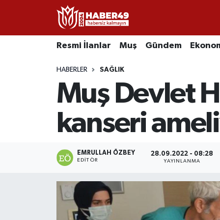
Resmi İlanlar
Uşak Nöbetçi Eczaneler
Resmi İlanlar
Muş
Gündem
Ekono
Asayiş
Uşak Hava Durumu
HABERLER
SAĞLIK
Muş Devlet H
Bölge
Uşak Namaz Vakitleri
Eğitim
Uşak Trafik Yoğunluk Haritası
kanseri ameli
Ekonomi
TFF 2.Lig Kırmızı Grup Puan Durumu ve Fikstür
EMRULLAH ÖZBEY
28.09.2022 - 08:28
EDITÖR
Sağlık
Tüm Manşetler
YAYINLANMA
Gündem
Son Dakika Haberleri
Spor
Haber Arşivi