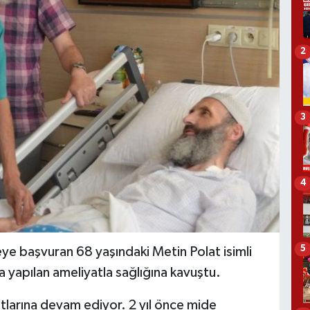
2
3
4
5
eye başvuran 68 yaşındaki Metin Polat isimli
 yapılan ameliyatla sağlığına kavuştu.
tlarına devam ediyor. 2 yıl önce mide