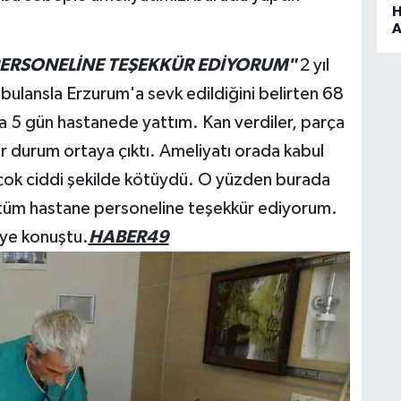
H
A
ERSONELİNE TEŞEKKÜR EDİYORUM"
2 yıl
ulansla Erzurum'a sevk edildiğini belirten 68
a 5 gün hastanede yattım. Kan verdiler, parça
 bir durum ortaya çıktı. Ameliyatı orada kabul
k ciddi şekilde kötüydü. O yüzden burada
 tüm hastane personeline teşekkür ediyorum.
iye konuştu.
HABER49