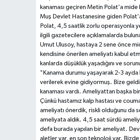
kanaması geçiren Metin Polat'a mide ka
Muş Devlet Hastanesine giden Polat'a,
Polat, 4,5 saatlik zorlu operasyonla y
ilgili gazetecilere açıklamalarda bul
Umut Ulusoy, hastaya 2 sene önce mid
kendisine önerilen ameliyatı kabul etm
kanlarda düşüklük yaşadığını ve sorunu
"Kanama durumu yaşayarak 2-3 ayda b
verilerek evine gidiyormuş. Bize geldi
kanaması vardı. Ameliyattan başka bir 
Çünkü hastamız kalp hastası ve coumadin
ameliyatı önerdik, riskli olduğunu da s
ameliyata aldık. 4,5 saat sürdü ameliyat
defa burada yapılan bir ameliyat. Dev
aletler var, en son teknoloji var. Biz