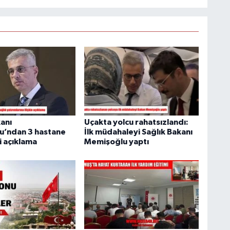
kanı
Uçakta yolcu rahatsızlandı:
u’ndan 3 hastane
İlk müdahaleyi Sağlık Bakanı
i açıklama
Memişoğlu yaptı