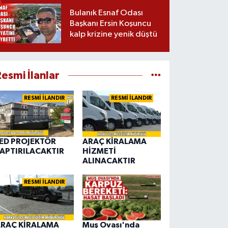
Bulanık Esnaf Odası
Başkanı Ersin Koşuncu
kalp krizine yenik düştü
esmi İlanlar
RESMİ İLANDIR
RESMİ İLANDIR
ED PROJEKTÖR
ARAÇ KİRALAMA
APTIRILACAKTIR
HİZMETİ
ALINACAKTIR
RESMİ İLANDIR
RAÇ KİRALAMA
Muş Ovası'nda