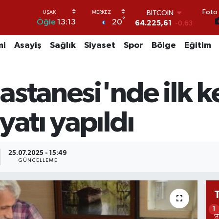
Foto 
DOLAR
°
20
Öğle
13:13
47,6704
0
EURO
55,0406
-0.08
mi
Asayiş
Sağlık
Siyaset
Spor
Bölge
Eğitim
STERLİN
64,2143
0
GRAM ALTIN
astanesi'nde ilk k
6510.40
0.45
BİST100
13.799
70
yatı yapıldı
BITCOIN
64.225,61
-0.63
25.07.2025 - 15:49
GÜNCELLEME
1