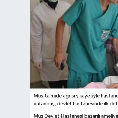
Siyaset
Teknoloji
Kültür Sanat
Muş
Hasköy
Korkut
Bulanık
Muş'ta mide ağrısı şikayetiyle hastan
vatandaş, devlet hastanesinde ilk defa
Malazgirt
Muş Devlet Hastanesi başarılı ameliya
Varto