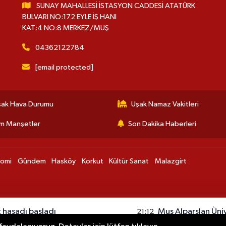
SUNAY MAHALLESİ İSTASYON CADDESİ ATATÜRK
BULVARI NO:172 EYLE İŞ HANI
KAT:4 NO:8 MERKEZ/MUŞ
04362122784
[email protected]
şak Hava Durumu
Uşak Namaz Vakitleri
m Manşetler
Son Dakika Haberleri
nomi
Gündem
Hasköy
Korkut
Kültür Sanat
Malazgirt
 hasadı başladı
Muş Alparslan Ünive
21:12
oldu