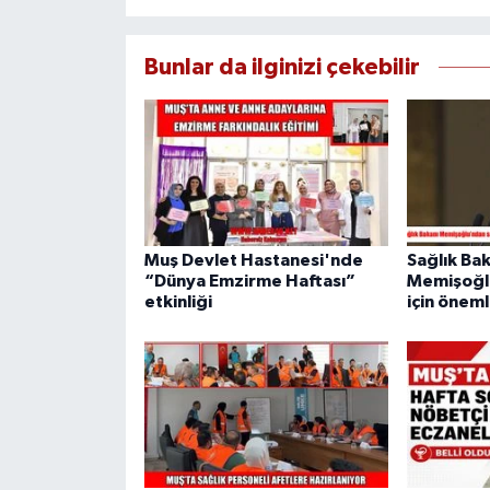
Bunlar da ilginizi çekebilir
Muş Devlet Hastanesi'nde
Sağlık Ba
“Dünya Emzirme Haftası”
Memişoğl
etkinliği
için öneml