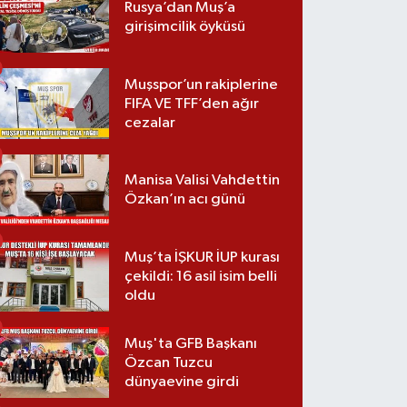
Rusya’dan Muş’a
girişimcilik öyküsü
Muşspor’un rakiplerine
FIFA VE TFF’den ağır
cezalar
Manisa Valisi Vahdettin
Özkan’ın acı günü
Muş’ta İŞKUR İUP kurası
çekildi: 16 asil isim belli
oldu
Muş'ta GFB Başkanı
Özcan Tuzcu
dünyaevine girdi