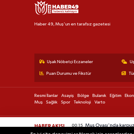
Haber 49, Muş'un en tarafsız gazetesi
Uşak Nöbetçi Eczaneler
U
Puan Durumu ve Fikstür
Tü
Resmi İlanlar
Asayiş
Bölge
Bulanık
Eğitim
Eko
Muş
Sağlık
Spor
Teknoloji
Varto
Muş Ovası'nda karpuz
00:15
HABER AKIŞI