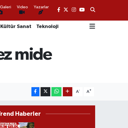
Galeri
Video
Yazarlar
Kültür Sanat
Teknoloji
ez mide
-
+
A
A
Trend Haberler