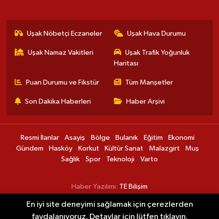
Uşak Nöbetçi Eczaneler
Uşak Hava Durumu
Uşak Namaz Vakitleri
Uşak Trafik Yoğunluk
Haritası
Puan Durumu ve Fikstür
Tüm Manşetler
Son Dakika Haberleri
Haber Arşivi
Resmi İlanlar
Asayiş
Bölge
Bulanık
Eğitim
Ekonomi
Gündem
Hasköy
Korkut
Kültür Sanat
Malazgirt
Muş
Sağlık
Spor
Teknoloji
Varto
Haber Yazılımı:
TE Bilişim
En iyi site deneyimi sağlamak için çerezlerden
Muşlu futbolcu Uçar'ın yeni takımı belli
00:30
faydalanıyoruz. Detaylar için lütfen tıklayın.