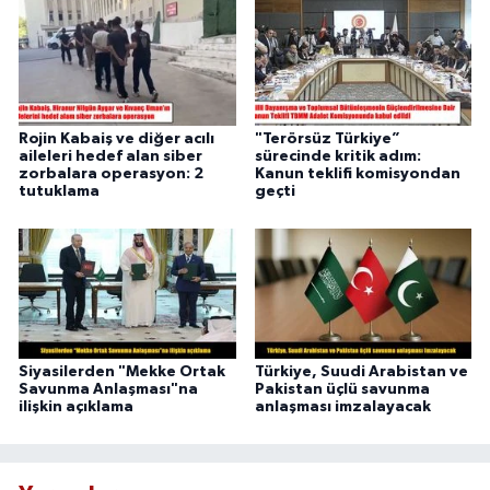
Rojin Kabaiş ve diğer acılı
"Terörsüz Türkiye”
aileleri hedef alan siber
sürecinde kritik adım:
zorbalara operasyon: 2
Kanun teklifi komisyondan
tutuklama
geçti
Siyasilerden "Mekke Ortak
Türkiye, Suudi Arabistan ve
Savunma Anlaşması"na
Pakistan üçlü savunma
ilişkin açıklama
anlaşması imzalayacak