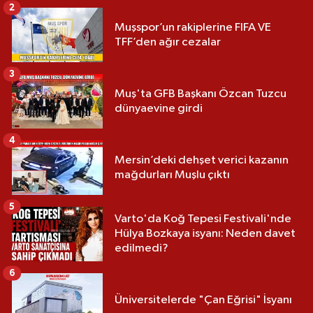
2
Muşspor’un rakiplerine FIFA VE
TFF’den ağır cezalar
3
Muş'ta GFB Başkanı Özcan Tuzcu
dünyaevine girdi
4
Mersin’deki dehşet verici kazanın
mağdurları Muşlu çıktı
5
Varto'da Koğ Tepesi Festivali'nde
Hülya Bozkaya isyanı: Neden davet
edilmedi?
6
Üniversitelerde "Çan Eğrisi" İsyanı