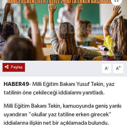
Siyaset
Teknoloji
Kültür Sanat
Muş
Paylaş
-
+
Hasköy
A
A
Korkut
HABER49
- Milli Eğitim Bakanı Yusuf Tekin, yaz
tatilinin öne çekileceği iddialarını yanıtladı.
Bulanık
Milli Eğitim Bakanı Tekin, kamuoyunda geniş yankı
Malazgirt
uyandıran “okullar yaz tatiline erken girecek”
iddialarına ilişkin net bir açıklamada bulundu.
Varto