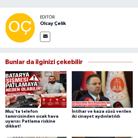
EDITÖR
Olcay Çelik
Bunlar da ilginizi çekebilir
Muş'ta telefon
İntihar ve kaza süsü verilen
tamircisinden sıcak hava
iki cinayet aydınlatıldı
uyarısı: Patlama riskine
dikkat!