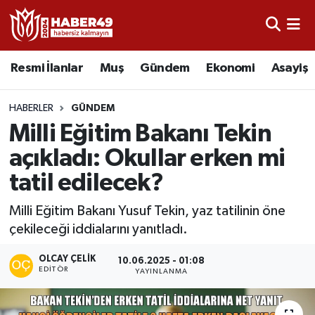
Resmi İlanlar
Uşak Nöbetçi Eczaneler
Resmi İlanlar
Muş
Gündem
Ekonomi
Asayiş
Asayiş
Uşak Hava Durumu
HABERLER
GÜNDEM
Bölge
Uşak Namaz Vakitleri
Milli Eğitim Bakanı Tekin
açıkladı: Okullar erken mi
Eğitim
Uşak Trafik Yoğunluk Haritası
tatil edilecek?
Ekonomi
TFF 2.Lig Kırmızı Grup Puan Durumu ve Fikstür
Milli Eğitim Bakanı Yusuf Tekin, yaz tatilinin öne
çekileceği iddialarını yanıtladı.
Sağlık
Tüm Manşetler
OLCAY ÇELIK
10.06.2025 - 01:08
Gündem
Son Dakika Haberleri
EDITÖR
YAYINLANMA
Spor
Haber Arşivi