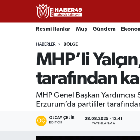
Resmi İlanlar
Uşak Nöbetçi Eczaneler
Resmi İlanlar
Muş
Gündem
Ekono
Asayiş
Uşak Hava Durumu
HABERLER
BÖLGE
MHP’li Yalçın
Bölge
Uşak Namaz Vakitleri
Eğitim
Uşak Trafik Yoğunluk Haritası
tarafından ka
Ekonomi
TFF 2.Lig Kırmızı Grup Puan Durumu ve Fikstür
MHP Genel Başkan Yardımcısı Sem
Erzurum’da partililer tarafından
Sağlık
Tüm Manşetler
OLCAY ÇELIK
Gündem
Son Dakika Haberleri
08.08.2025 - 12:41
EDITÖR
YAYINLANMA
Spor
Haber Arşivi