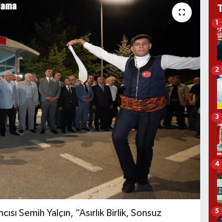
1
2
3
4
5
ı Semih Yalçın, “Asırlık Birlik, Sonsuz