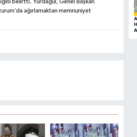
ığını belirtti. Yurdagül, Genel Başkan
i Erzurum’da ağırlamaktan memnuniyet
A
H
A