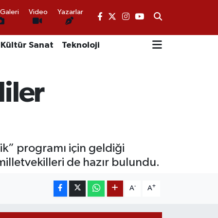
Galeri
Video
Yazarlar
Kültür Sanat
Teknoloji
iler
ik” programı için geldiği
milletvekilleri de hazır bulundu.
-
+
A
A