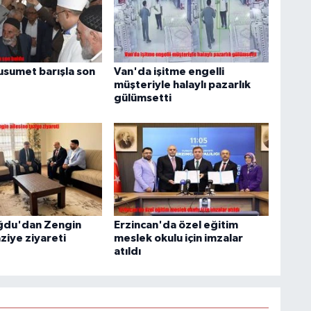
husumet barışla son
Van'da işitme engelli
müşteriyle halaylı pazarlık
gülümsetti
ğdu'dan Zengin
Erzincan'da özel eğitim
aziye ziyareti
meslek okulu için imzalar
atıldı