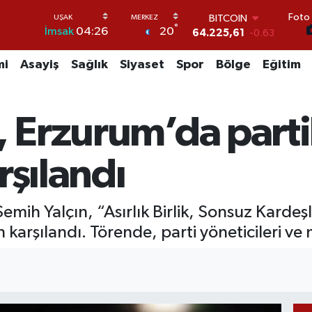
Foto 
BITCOIN
°
20
İmsak
04:26
64.225,61
-0.63
DOLAR
47,6704
0
mi
Asayiş
Sağlık
Siyaset
Spor
Bölge
Eğitim
EURO
55,0406
-0.08
STERLİN
, Erzurum’da partil
64,2143
0
GRAM ALTIN
6510.40
0.45
rşılandı
BİST100
13.799
70
ih Yalçın, “Asırlık Birlik, Sonsuz Kardeşl
 karşılandı. Törende, parti yöneticileri ve 