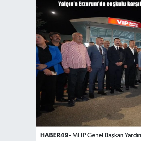
Siyaset
Teknoloji
Kültür Sanat
Muş
Hasköy
Korkut
Bulanık
Malazgirt
HABER49-
MHP Genel Başkan Yardımcıs
Varto