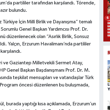
um’da partililer tarafından karşılandı. Törende,
 hazır bulundu.
6
 Türkiye İçin Millî Birlik ve Dayanışma” temalı
n Sorumlu Genel Başkan Yardımcısı Prof. Dr.
ü düzenlenecek olan “Asırlık Birlik, Sonsuz
di. Yalçın, Erzurum Havalimanı’nda partililer
 karşılandı.
R
i ve Gaziantep Milletvekili Sermet Atay,
 MHP Genel Başkan Başdanışmanı Prof. Dr. M.
rasında teşkilat mensupları ve vatandaşlar Türk
. Program öncesi düzenlenen bu buluşmada,
L
Y
, burada yaptığı kısa açıklamada, Erzurum’un