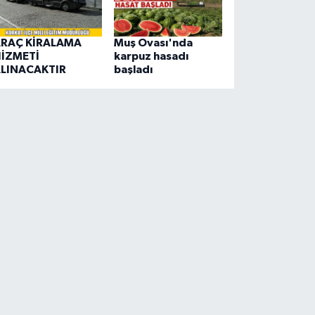
RAÇ KİRALAMA
Muş Ovası'nda
İZMETİ
karpuz hasadı
LINACAKTIR
başladı