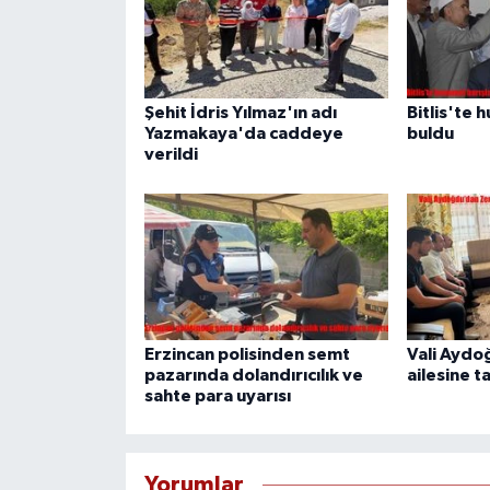
Şehit İdris Yılmaz'ın adı
Bitlis'te 
Yazmakaya'da caddeye
buldu
verildi
Erzincan polisinden semt
Vali Aydo
pazarında dolandırıcılık ve
ailesine t
sahte para uyarısı
Yorumlar