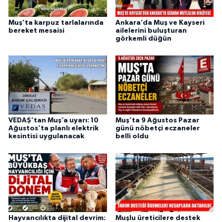
Muş’ta karpuz tarlalarında
Ankara’da Muş ve Kayseri
bereket mesaisi
ailelerini buluşturan
görkemli düğün
VEDAŞ’tan Muş’a uyarı: 10
Muş’ta 9 Ağustos Pazar
Ağustos’ta planlı elektrik
günü nöbetçi eczaneler
kesintisi uygulanacak
belli oldu
Hayvancılıkta dijital devrim:
Muşlu üreticilere destek