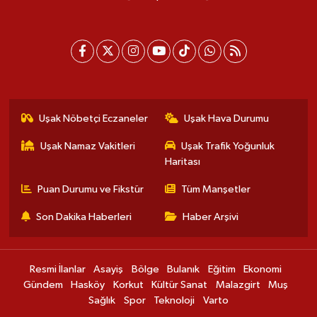
Uşak Nöbetçi Eczaneler
Uşak Hava Durumu
Uşak Namaz Vakitleri
Uşak Trafik Yoğunluk
Haritası
Puan Durumu ve Fikstür
Tüm Manşetler
Son Dakika Haberleri
Haber Arşivi
Resmi İlanlar
Asayiş
Bölge
Bulanık
Eğitim
Ekonomi
Gündem
Hasköy
Korkut
Kültür Sanat
Malazgirt
Muş
Sağlık
Spor
Teknoloji
Varto