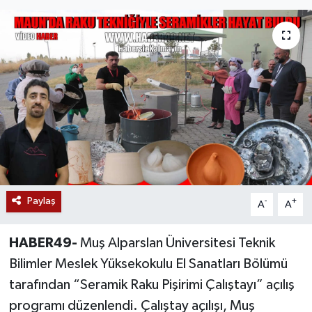
Siyaset
Teknoloji
Kültür Sanat
Muş
Hasköy
Paylaş
Korkut
-
+
A
A
Bulanık
HABER49-
Muş Alparslan Üniversitesi Teknik
Bilimler Meslek Yüksekokulu El Sanatları Bölümü
Malazgirt
tarafından “Seramik Raku Pişirimi Çalıştayı” açılış
programı düzenlendi. Çalıştay açılışı, Muş
Varto