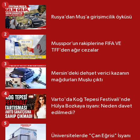
1
Rusya’dan Muş’a girişimcilik öyküsü
2
Muşspor’un rakiplerine FIFA VE
TFF’den ağır cezalar
3
Mersin’deki dehşet verici kazanın
mağdurları Muşlu çıktı
4
Varto'da Koğ Tepesi Festivali'nde
Hülya Bozkaya isyanı: Neden davet
edilmedi?
5
Üniversitelerde "Çan Eğrisi" İsyanı