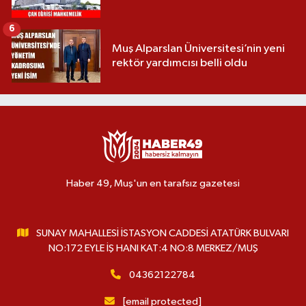
6
Muş Alparslan Üniversitesi’nin yeni
rektör yardımcısı belli oldu
Haber 49, Muş'un en tarafsız gazetesi
SUNAY MAHALLESİ İSTASYON CADDESİ ATATÜRK BULVARI
NO:172 EYLE İŞ HANI KAT:4 NO:8 MERKEZ/MUŞ
04362122784
[email protected]