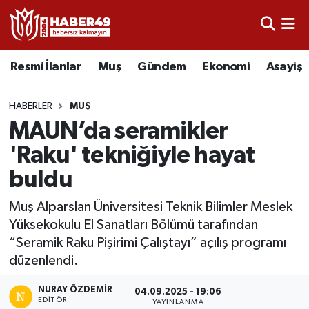
Resmi İlanlar
Uşak Nöbetçi Eczaneler
Resmi İlanlar
Muş
Gündem
Ekonomi
Asayiş
Asayiş
Uşak Hava Durumu
HABERLER
MUŞ
Bölge
Uşak Namaz Vakitleri
MAUN’da seramikler
'Raku' tekniğiyle hayat
Eğitim
Uşak Trafik Yoğunluk Haritası
buldu
Ekonomi
TFF 2.Lig Kırmızı Grup Puan Durumu ve Fikstür
Muş Alparslan Üniversitesi Teknik Bilimler Meslek
Yüksekokulu El Sanatları Bölümü tarafından
Sağlık
Tüm Manşetler
“Seramik Raku Pişirimi Çalıştayı” açılış programı
düzenlendi.
Gündem
Son Dakika Haberleri
NURAY ÖZDEMIR
04.09.2025 - 19:06
Spor
Haber Arşivi
EDITÖR
YAYINLANMA