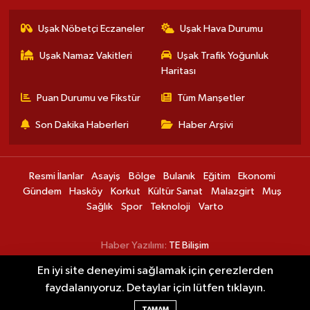
Uşak Nöbetçi Eczaneler
Uşak Hava Durumu
Uşak Namaz Vakitleri
Uşak Trafik Yoğunluk
Haritası
Puan Durumu ve Fikstür
Tüm Manşetler
Son Dakika Haberleri
Haber Arşivi
Resmi İlanlar
Asayiş
Bölge
Bulanık
Eğitim
Ekonomi
Gündem
Hasköy
Korkut
Kültür Sanat
Malazgirt
Muş
Sağlık
Spor
Teknoloji
Varto
Haber Yazılımı:
TE Bilişim
En iyi site deneyimi sağlamak için çerezlerden
Bitlis Adliyesi’nden örnek uygulama:
20:33
faydalanıyoruz. Detaylar için lütfen tıklayın.
Dijital geri bildirim dönemi başlıyor
TAMAM