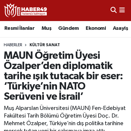
Resmi İlanlar
Uşak Nöbetçi Eczaneler
Resmi İlanlar
Muş
Gündem
Ekonomi
Asayiş
Asayiş
Uşak Hava Durumu
HABERLER
KÜLTÜR SANAT
Bölge
Uşak Namaz Vakitleri
MAUN Öğretim Üyesi
Özalper’den diplomatik
Eğitim
Uşak Trafik Yoğunluk Haritası
tarihe ışık tutacak bir eser:
Ekonomi
TFF 2.Lig Kırmızı Grup Puan Durumu ve Fikstür
‘Türkiye’nin NATO
Serüveni ve İsrail’
Sağlık
Tüm Manşetler
Muş Alparslan Üniversitesi (MAUN) Fen-Edebiyat
Gündem
Son Dakika Haberleri
Fakültesi Tarih Bölümü Öğretim Üyesi Doç. Dr.
Mehmet Özalper, Türkiye’nin dış politika tarihine
Spor
Haber Arşivi
mercek tutan yeni bir çalışmaya imza attı.