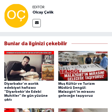
EDITÖR
Olcay Çelik
Bunlar da ilginizi çekebilir
Diyarbakır’ın asırlık
Muş Kültür ve Turizm
edebiyat hafızası
Müdürü Şengül:
"Diyarbekir’de Edebî
Malazgirt'in mirasını
Muhitler" ile gün yüzüne
geleceğe taşıyoruz
çıktı