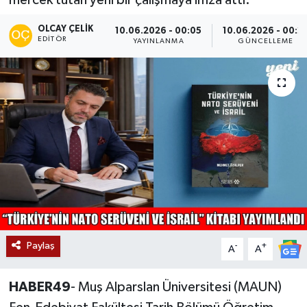
Siyaset
OLCAY ÇELIK
10.06.2026 - 00:05
10.06.2026 - 00:2
EDITÖR
YAYINLANMA
GÜNCELLEME
Teknoloji
Kültür Sanat
Muş
Hasköy
Korkut
Bulanık
Paylaş
-
+
A
A
Malazgirt
HABER49
- Muş Alparslan Üniversitesi (MAUN)
Varto