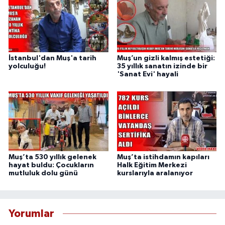
İstanbul'dan Muş'a tarih
Muş’un gizli kalmış estetiği:
yolculuğu!
35 yıllık sanatın izinde bir
'Sanat Evi' hayali
Muş’ta 530 yıllık gelenek
Muş’ta istihdamın kapıları
hayat buldu: Çocukların
Halk Eğitim Merkezi
mutluluk dolu günü
kurslarıyla aralanıyor
Yorumlar