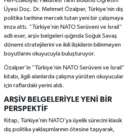
Fen-Edebiyat Fakültesi Tarih Bölümü Öğretim
Üyesi Doç. Dr. Mehmet Özalper, Türkiye’nin dış
politika tarihine mercek tutan yeni bir çalışmaya
imza attı. “Türkiye’nin NATO Serüveni ve İsrail”
adlı eser, arşiv belgeleri ışığında Soğuk Savaş
dönemi stratejilerini ve ikili ilişkilerin bilinmeyen
boyutlarını okuyucuyla buluşturuyor.
Özalper’in “Türkiye’nin NATO Serüveni ve İsrail”
kitabı, ilgili alanlarda çalışma yürüten okuyucular
için raflardaki yerini aldı.
ARŞİV BELGELERİYLE YENİ BİR
PERSPEKTİF
Kitap, Türkiye’nin NATO’ya üyelik sürecini klasik
dış politika yaklaşımlarının ötesine taşıyarak,