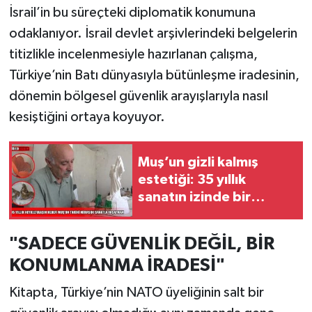
İsrail’in bu süreçteki diplomatik konumuna
odaklanıyor. İsrail devlet arşivlerindeki belgelerin
titizlikle incelenmesiyle hazırlanan çalışma,
Türkiye’nin Batı dünyasıyla bütünleşme iradesinin,
dönemin bölgesel güvenlik arayışlarıyla nasıl
kesiştiğini ortaya koyuyor.
Muş’un gizli kalmış
estetiği: 35 yıllık
sanatın izinde bir
'Sanat Evi' hayali
"SADECE GÜVENLİK DEĞİL, BİR
KONUMLANMA İRADESİ"
Kitapta, Türkiye’nin NATO üyeliğinin salt bir