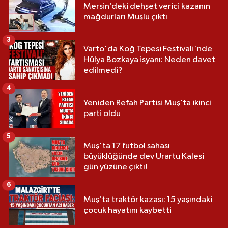
Mersin’deki dehşet verici kazanın
mağdurları Muşlu çıktı
3
Varto'da Koğ Tepesi Festivali'nde
Hülya Bozkaya isyanı: Neden davet
edilmedi?
4
Yeniden Refah Partisi Muş’ta ikinci
parti oldu
5
Muş'ta 17 futbol sahası
büyüklüğünde dev Urartu Kalesi
gün yüzüne çıktı!
6
Muş’ta traktör kazası: 15 yaşındaki
çocuk hayatını kaybetti