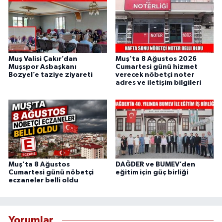
Muş Valisi Çakır’dan
Muş'ta 8 Ağustos 2026
Muşspor Asbaşkanı
Cumartesi günü hizmet
Bozyel’e taziye ziyareti
verecek nöbetçi noter
adres ve iletişim bilgileri
Muş’ta 8 Ağustos
DAĞDER ve BUMEV’den
Cumartesi günü nöbetçi
eğitim için güç birliği
eczaneler belli oldu
Yorumlar