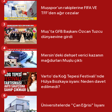
2
Muşspor’un rakiplerine FIFA VE
TFF’den ağır cezalar
3
Muş'ta GFB Başkanı Özcan Tuzcu
dünyaevine girdi
4
Mersin’deki dehşet verici kazanın
mağdurları Muşlu çıktı
5
Varto'da Koğ Tepesi Festivali'nde
Hülya Bozkaya isyanı: Neden davet
edilmedi?
6
Üniversitelerde "Çan Eğrisi" İsyanı