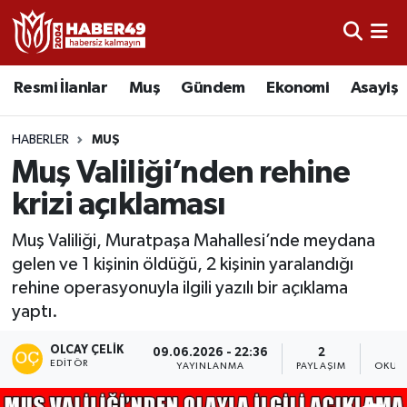
Resmi İlanlar
Uşak Nöbetçi Eczaneler
Resmi İlanlar
Muş
Gündem
Ekonomi
Asayiş
Asayiş
Uşak Hava Durumu
HABERLER
MUŞ
Bölge
Uşak Namaz Vakitleri
Muş Valiliği’nden rehine
krizi açıklaması
Eğitim
Uşak Trafik Yoğunluk Haritası
Muş Valiliği, Muratpaşa Mahallesi’nde meydana
Ekonomi
TFF 2.Lig Kırmızı Grup Puan Durumu ve Fikstür
gelen ve 1 kişinin öldüğü, 2 kişinin yaralandığı
rehine operasyonuyla ilgili yazılı bir açıklama
Sağlık
Tüm Manşetler
yaptı.
Gündem
Son Dakika Haberleri
OLCAY ÇELIK
09.06.2026 - 22:36
2
EDITÖR
YAYINLANMA
PAYLAŞIM
OKUN
Spor
Haber Arşivi