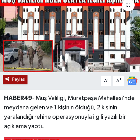
Siyaset
Teknoloji
Kültür Sanat
Muş
Hasköy
Paylaş
-
+
A
A
Korkut
HABER49
- Muş Valiliği, Muratpaşa Mahallesi’nde
Bulanık
meydana gelen ve 1 kişinin öldüğü, 2 kişinin
yaralandığı rehine operasyonuyla ilgili yazılı bir
Malazgirt
açıklama yaptı.
Varto