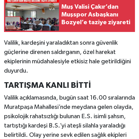
Muş Valisi Çakır’dan
Muşspor Asbaşkanı
Bozyel’e taziye ziyareti
Valilik, kardeşini yaraladıktan sonra güvenlik
güçlerine direnen saldırganın, özel harekat
ekiplerinin müdahalesiyle etkisiz hale getirildiğini
duyurdu.
TARTIŞMA KANLI BİTTİ
Valilik açıklamasında, bugün saat 16.00 sıralarında
Muratpaşa Mahallesi’nde meydana gelen olayda,
psikolojik rahatsızlığı bulunan E.S. isimli şahsın,
tartıştığı kardeşi B.S.’yi ateşli silahla yaraladığı
belirtildi. Olay yerine sevk edilen sağlık ekipleri