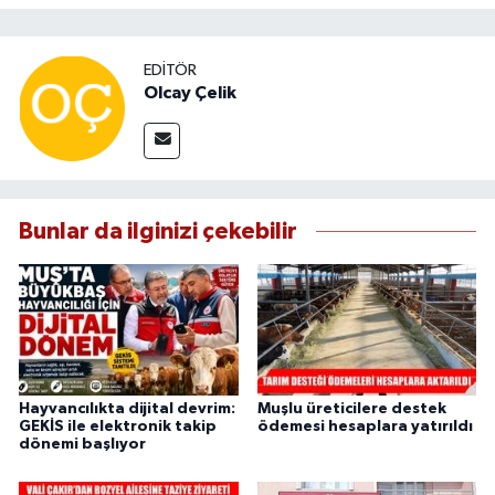
EDITÖR
Olcay Çelik
Bunlar da ilginizi çekebilir
Hayvancılıkta dijital devrim:
Muşlu üreticilere destek
GEKİS ile elektronik takip
ödemesi hesaplara yatırıldı
dönemi başlıyor