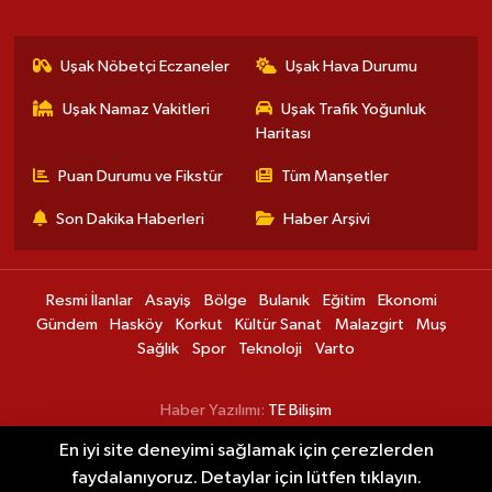
Uşak Nöbetçi Eczaneler
Uşak Hava Durumu
Uşak Namaz Vakitleri
Uşak Trafik Yoğunluk
Haritası
Puan Durumu ve Fikstür
Tüm Manşetler
Son Dakika Haberleri
Haber Arşivi
Resmi İlanlar
Asayiş
Bölge
Bulanık
Eğitim
Ekonomi
Gündem
Hasköy
Korkut
Kültür Sanat
Malazgirt
Muş
Sağlık
Spor
Teknoloji
Varto
Haber Yazılımı:
TE Bilişim
En iyi site deneyimi sağlamak için çerezlerden
Muşlu futbolcu Uçar'ın yeni takımı belli
00:30
faydalanıyoruz. Detaylar için lütfen tıklayın.