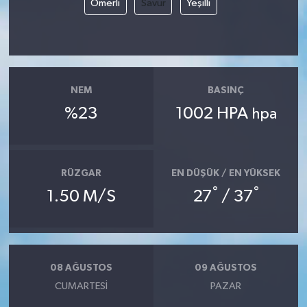
Ömerli
Savur
Yeşilli
NEM
BASINÇ
%23
1002 HPA
hpa
RÜZGAR
EN DÜŞÜK / EN YÜKSEK
°
°
1.50 M/S
27
/ 37
08 AĞUSTOS
09 AĞUSTOS
CUMARTESI
PAZAR