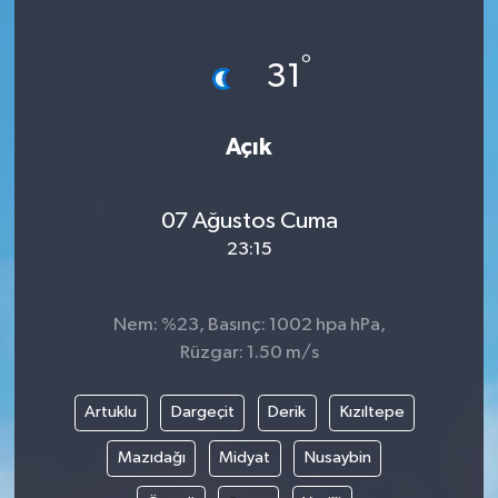
Siyaset
°
31
Teknoloji
Açık
Kültür Sanat
Muş
07 Ağustos Cuma
23:15
Hasköy
Korkut
Nem: %23, Basınç: 1002 hpa hPa,
Rüzgar: 1.50 m/s
Bulanık
Artuklu
Dargeçit
Derik
Kızıltepe
Malazgirt
Mazıdağı
Midyat
Nusaybin
Varto