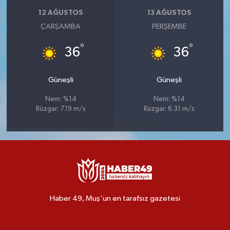
12 AĞUSTOS
13 AĞUSTOS
ÇARŞAMBA
PERŞEMBE
°
°
36
36
Güneşli
Güneşli
Nem: %14
Nem: %14
Rüzgar: 7.19 m/s
Rüzgar: 6.31 m/s
Haber 49, Muş'un en tarafsız gazetesi