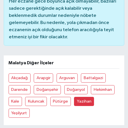
Her eczane gece boyunca açık olmayabilir, bazıları
sadece gerektiğinde açık kalabilir veya
beklenmedik durumlar nedeniyle nöbete
gelemeyebilir. Bu nedenle, yola çıkmadan önce
eczanenin açık olduğunu telefon aracılığıyla teyit
etmeniz iyi bir fikir olacaktır.
Malatya Diğer İlçeler
Akçadağ
Arapgir
Arguvan
Battalgazi
Darende
Doğanşehir
Doğanyol
Hekimhan
Kale
Kuluncak
Pütürge
Yazihan
Yeşilyurt