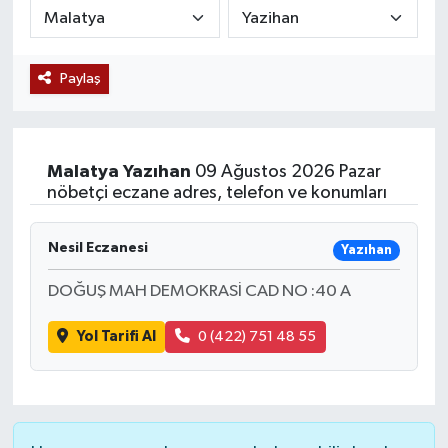
Siyaset
Paylaş
Teknoloji
Kültür Sanat
Malatya
Yazıhan
09 Ağustos 2026 Pazar
Muş
nöbetçi eczane adres, telefon ve konumları
Hasköy
Nesil Eczanesi
Yazıhan
Korkut
DOĞUŞ MAH DEMOKRASİ CAD NO :40 A
Yol Tarifi Al
0 (422) 751 48 55
Bulanık
Malazgirt
Varto