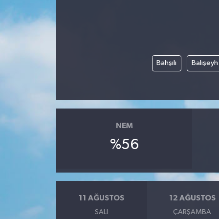
Siyaset
Teknoloji
Bahşılı
Balışeyh
Kültür Sanat
Muş
Hasköy
NEM
Korkut
%56
Bulanık
Malazgirt
11 AĞUSTOS
12 AĞUSTOS
SALI
ÇARŞAMBA
Varto