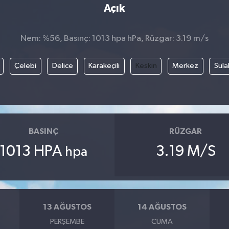
Açık
Nem: %56, Basınç: 1013 hpa hPa, Rüzgar: 3.19 m/s
Çelebi
Delice
Karakeçili
Keskin
Merkez
Sula
BASINÇ
RÜZGAR
1013 HPA
3.19 M/S
hpa
13 AĞUSTOS
14 AĞUSTOS
PERŞEMBE
CUMA