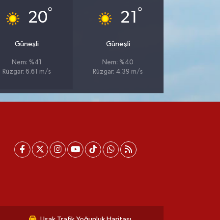
°
°
20
21
Güneşli
Güneşli
Nem: %41
Nem: %40
Rüzgar: 6.61 m/s
Rüzgar: 4.39 m/s
Uşak Trafik Yoğunluk Haritası