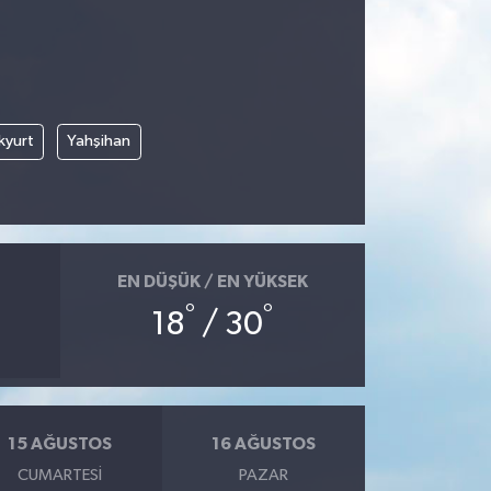
kyurt
Yahşihan
EN DÜŞÜK / EN YÜKSEK
°
°
18
/ 30
15 AĞUSTOS
16 AĞUSTOS
CUMARTESI
PAZAR