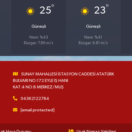
°
°
25
23
Güneşli
Güneşli
Nem: %43
Nem: %41
Rüzgar: 7.89 m/s
Rüzgar: 6.81 m/s
SUNAY MAHALLESİ İSTASYON CADDESİ ATATÜRK
BULVARI NO:172 EYLE İŞ HANI
KAT:4 NO:8 MERKEZ/MUŞ
04362122784
[email protected]
şak Hava Durumu
Uşak Namaz Vakitleri