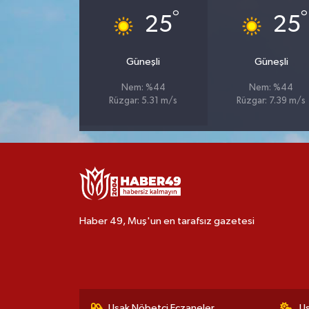
°
°
25
25
Güneşli
Güneşli
Nem: %44
Nem: %44
Rüzgar: 5.31 m/s
Rüzgar: 7.39 m/s
Haber 49, Muş'un en tarafsız gazetesi
Uşak Nöbetçi Eczaneler
U