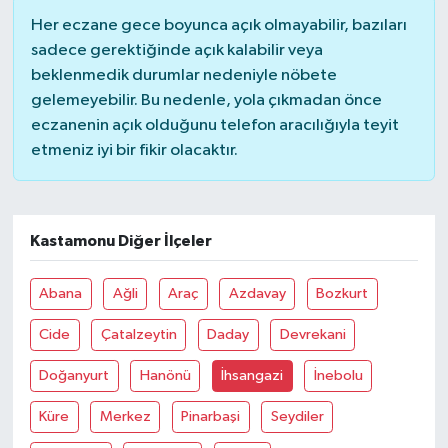
Her eczane gece boyunca açık olmayabilir, bazıları
sadece gerektiğinde açık kalabilir veya
beklenmedik durumlar nedeniyle nöbete
gelemeyebilir. Bu nedenle, yola çıkmadan önce
eczanenin açık olduğunu telefon aracılığıyla teyit
etmeniz iyi bir fikir olacaktır.
Kastamonu Diğer İlçeler
Abana
Ağli
Araç
Azdavay
Bozkurt
Cide
Çatalzeytin
Daday
Devrekani
Doğanyurt
Hanönü
İhsangazi
İnebolu
Küre
Merkez
Pinarbaşi
Seydiler