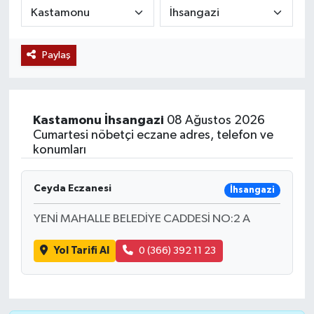
Siyaset
Paylaş
Teknoloji
Kültür Sanat
Kastamonu
İhsangazi
08 Ağustos 2026
Muş
Cumartesi nöbetçi eczane adres, telefon ve
konumları
Hasköy
Ceyda Eczanesi
İhsangazi
Korkut
YENİ MAHALLE BELEDİYE CADDESİ NO:2 A
Bulanık
Yol Tarifi Al
0 (366) 392 11 23
Malazgirt
Varto