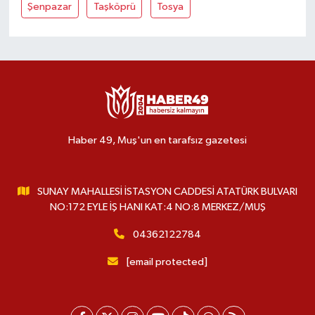
Şenpazar
Taşköprü
Tosya
Haber 49, Muş'un en tarafsız gazetesi
SUNAY MAHALLESİ İSTASYON CADDESİ ATATÜRK BULVARI
NO:172 EYLE İŞ HANI KAT:4 NO:8 MERKEZ/MUŞ
04362122784
[email protected]