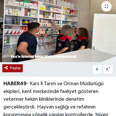
Siyaset
Teknoloji
Kültür Sanat
Muş
Hasköy
Paylaş
-
+
A
A
Korkut
HABER49
- Kars İl Tarım ve Orman Müdürlüğü
Bulanık
ekipleri, kent merkezinde faaliyet gösteren
veteriner hekim kliniklerinde denetim
Malazgirt
gerçekleştirdi. Hayvan sağlığı ve refahının
korunmasına yönelik yapılan kontrollerde, hijyen
Varto