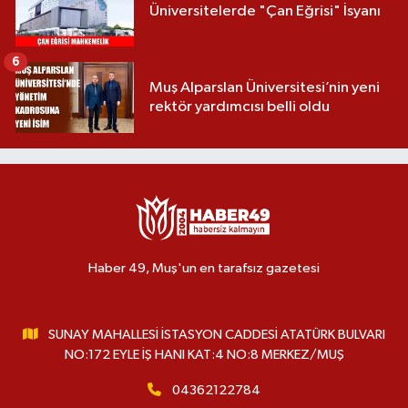
Üniversitelerde "Çan Eğrisi" İsyanı
6
Muş Alparslan Üniversitesi’nin yeni
rektör yardımcısı belli oldu
Haber 49, Muş'un en tarafsız gazetesi
SUNAY MAHALLESİ İSTASYON CADDESİ ATATÜRK BULVARI
NO:172 EYLE İŞ HANI KAT:4 NO:8 MERKEZ/MUŞ
04362122784