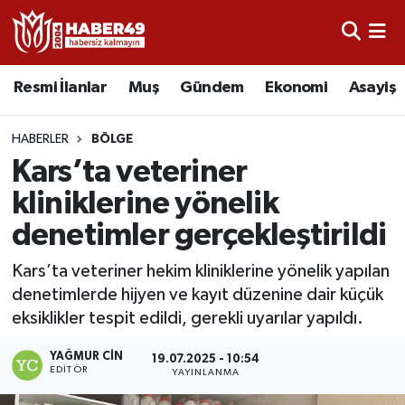
Resmi İlanlar
Uşak Nöbetçi Eczaneler
Resmi İlanlar
Muş
Gündem
Ekonomi
Asayiş
Asayiş
Uşak Hava Durumu
HABERLER
BÖLGE
Bölge
Uşak Namaz Vakitleri
Kars’ta veteriner
kliniklerine yönelik
Eğitim
Uşak Trafik Yoğunluk Haritası
denetimler gerçekleştirildi
Ekonomi
TFF 2.Lig Kırmızı Grup Puan Durumu ve Fikstür
Kars’ta veteriner hekim kliniklerine yönelik yapılan
denetimlerde hijyen ve kayıt düzenine dair küçük
Sağlık
Tüm Manşetler
eksiklikler tespit edildi, gerekli uyarılar yapıldı.
Gündem
Son Dakika Haberleri
YAĞMUR CIN
19.07.2025 - 10:54
EDITÖR
YAYINLANMA
Spor
Haber Arşivi