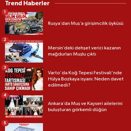
Trend Haberler
1
Rusya’dan Muş’a girişimcilik öyküsü
2
Mersin’deki dehşet verici kazanın
mağdurları Muşlu çıktı
3
Varto'da Koğ Tepesi Festivali'nde
Hülya Bozkaya isyanı: Neden davet
edilmedi?
4
Ankara’da Muş ve Kayseri ailelerini
buluşturan görkemli düğün
5