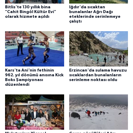
Bitlis'te 130 yıllık bina
Iğdır'da sıcaktan
"Cahit Bingöl Kültür Evi"
bunalanlar Ağrı Dağı
olarak hizmete açıldı
eteklerinde serinlemeye
çalıştı
Kars'ta Ani'nin fethinin
Erzincan'da sulama havuzu
962. yıl dönümü anısına Kick
sıcaklardan bunalanların
Boks Şampiyonası
serinleme noktası oldu
düzenlendi