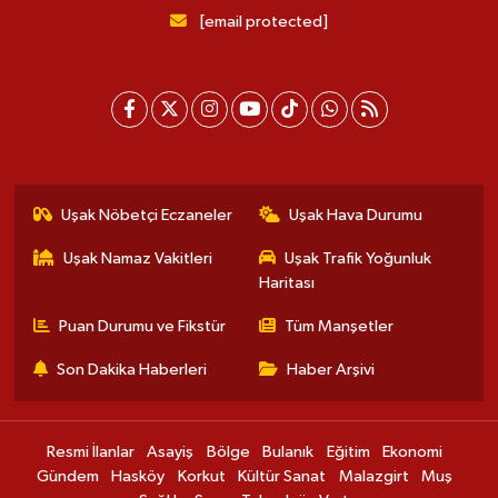
[email protected]
Uşak Nöbetçi Eczaneler
Uşak Hava Durumu
Uşak Namaz Vakitleri
Uşak Trafik Yoğunluk
Haritası
Puan Durumu ve Fikstür
Tüm Manşetler
Son Dakika Haberleri
Haber Arşivi
Resmi İlanlar
Asayiş
Bölge
Bulanık
Eğitim
Ekonomi
Gündem
Hasköy
Korkut
Kültür Sanat
Malazgirt
Muş