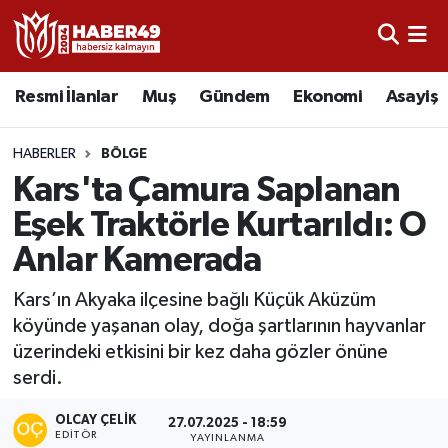
Resmi İlanlar
Uşak Nöbetçi Eczaneler
Resmi İlanlar
Muş
Gündem
Ekonomi
Asayiş
Asayiş
Uşak Hava Durumu
HABERLER
BÖLGE
Bölge
Uşak Namaz Vakitleri
Kars'ta Çamura Saplanan
Eşek Traktörle Kurtarıldı: O
Eğitim
Uşak Trafik Yoğunluk Haritası
Anlar Kamerada
Ekonomi
TFF 2.Lig Kırmızı Grup Puan Durumu ve Fikstür
Kars’ın Akyaka ilçesine bağlı Küçük Aküzüm
köyünde yaşanan olay, doğa şartlarının hayvanlar
Sağlık
Tüm Manşetler
üzerindeki etkisini bir kez daha gözler önüne
serdi.
Gündem
Son Dakika Haberleri
OLCAY ÇELIK
27.07.2025 - 18:59
Spor
Haber Arşivi
EDITÖR
YAYINLANMA