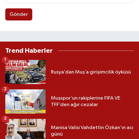
Gönder
Trend Haberler
1
Rusya’dan Muş’a girişimcilik öyküsü
2
Muşspor’un rakiplerine FIFA VE
TFF’den ağır cezalar
3
Manisa Valisi Vahdettin Özkan’ın acı
günü