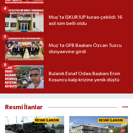
4
Muş’ta İŞKUR İUP kurası çekildi: 16
asil isim belli oldu
5
Muş'ta GFB Başkanı Özcan Tuzcu
dünyaevine girdi
6
Bulanık Esnaf Odası Başkanı Ersin
Koşuncu kalp krizine yenik düştü
Resmi İlanlar
RESMİ İLANDIR
RESMİ İLANDIR