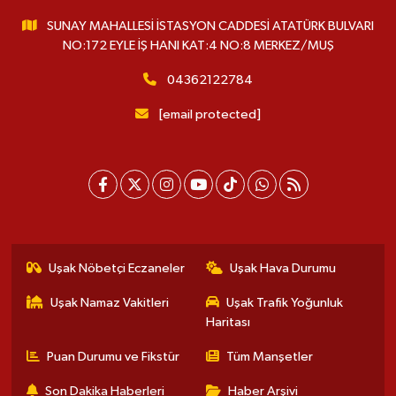
SUNAY MAHALLESİ İSTASYON CADDESİ ATATÜRK BULVARI
NO:172 EYLE İŞ HANI KAT:4 NO:8 MERKEZ/MUŞ
04362122784
[email protected]
Uşak Nöbetçi Eczaneler
Uşak Hava Durumu
Uşak Namaz Vakitleri
Uşak Trafik Yoğunluk
Haritası
Puan Durumu ve Fikstür
Tüm Manşetler
Son Dakika Haberleri
Haber Arşivi