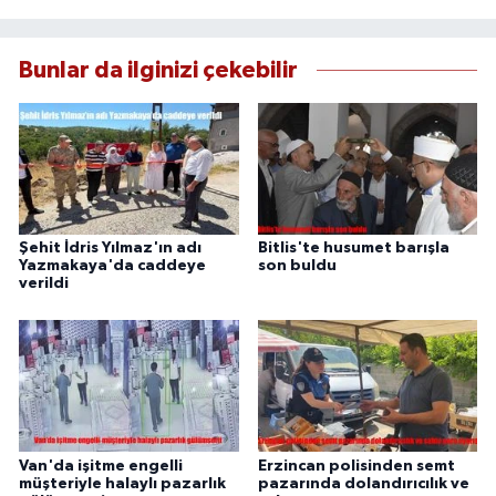
Bunlar da ilginizi çekebilir
Şehit İdris Yılmaz'ın adı
Bitlis'te husumet barışla
Yazmakaya'da caddeye
son buldu
verildi
Van'da işitme engelli
Erzincan polisinden semt
müşteriyle halaylı pazarlık
pazarında dolandırıcılık ve