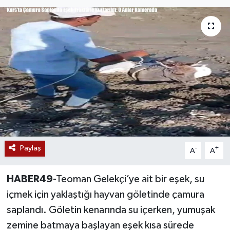
Siyaset
Teknoloji
Kültür Sanat
Muş
Hasköy
Paylaş
Korkut
-
+
A
A
Bulanık
HABER49
-Teoman Gelekçi’ye ait bir eşek, su
içmek için yaklaştığı hayvan göletinde çamura
Malazgirt
saplandı. Göletin kenarında su içerken, yumuşak
zemine batmaya başlayan eşek kısa sürede
Varto