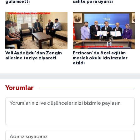
gülümsetti
sahte para uyarısı
Vali Aydoğdu'dan Zengin
Erzincan'da özel eğitim
ailesine taziye ziyareti
meslek okulu için imzalar
atıldı
Yorumlar